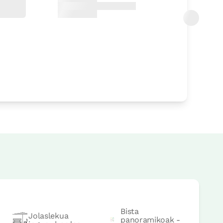
ik
aurrera
Bista
Jolaslekua
panoramikoak -