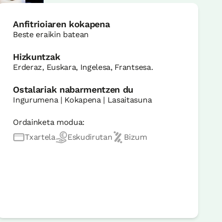
Anfitrioiaren kokapena
Beste eraikin batean
Hizkuntzak
Erderaz, Euskara, Ingelesa, Frantsesa.
Ostalariak nabarmentzen du
Ingurumena | Kokapena | Lasaitasuna
Ordainketa modua:
Txartela
Eskudirutan
Bizum