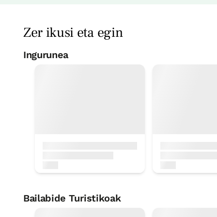
Zer ikusi eta egin
Ingurunea
Bizikleten alokai
< 1 Km
Kayak /kanoa / p
12 Km
Bailabide Turistikoak