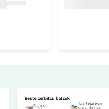
Irisgarria
Etxe osoaren prezioa
165€t
Beste zerbitzu batzuk
Txartelarekin
Pago en
ordaintzeko