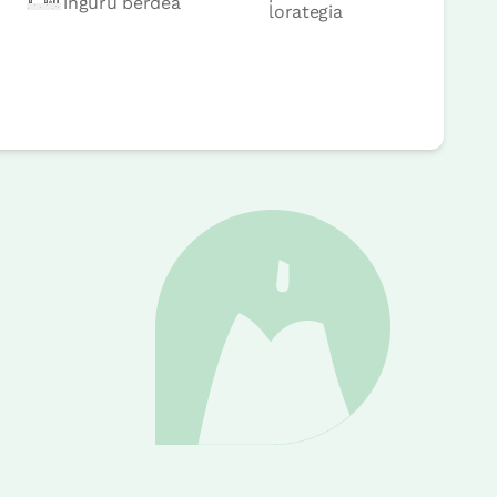
inguru berdea
lorategia