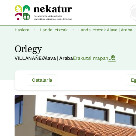
·
·
Hasiera
Landa-etxeak
Landa-etxeak Alava | Araba
Orlegy
VILLANAÑE/Alava | Araba
Erakutsi mapan
Ostalaria
Eg