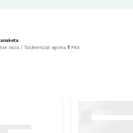
anaketa
txe osoa / Taldeentzat egokia
7
PAX