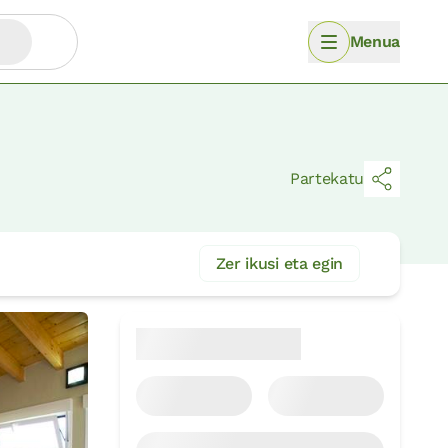
Menua
Partekatu
Zer ikusi eta egin