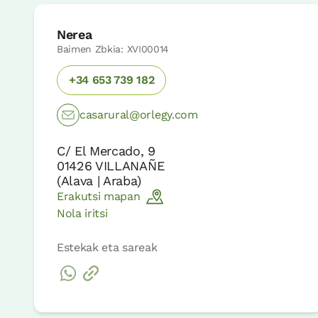
Nerea
Baimen Zbkia: XVI00014
+34 653 739 182
casarural@orlegy.com
C/ El Mercado, 9
01426
VILLANAÑE
(
Alava | Araba
)
Erakutsi mapan
Nola iritsi
Estekak eta sareak