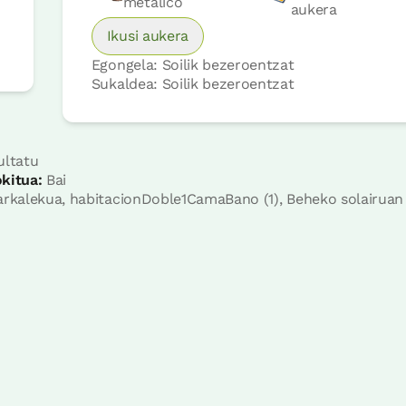
metálico
aukera
Ikusi aukera
Egongela: Soilik bezeroentzat
Sukaldea: Soilik bezeroentzat
ltatu
kitua:
Bai
rkalekua, habitacionDoble1CamaBano (1), Beheko solairuan
Erreserbatu orain