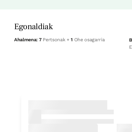
Egonaldiak
Ahalmena: 7
Pertsonak +
1
Ohe osagarria
B
E
Etxe osorako aukera
Etxe osoa / taldeentzat egokia 7 pax
3 Bainuak