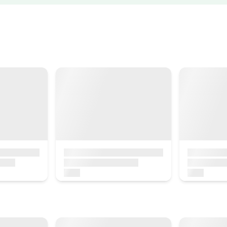
rua
iraguen alogera