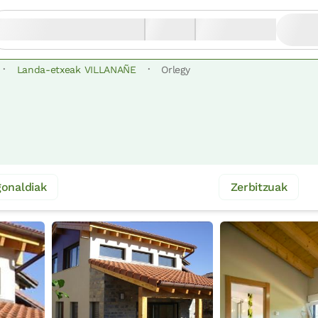
·
·
Landa-etxeak VILLANAÑE
Orlegy
onaldiak
Zerbitzuak