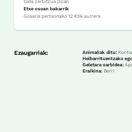
Gida zerbitzua
Doan
Etxe osoan bakarrik
Gosaria pertsonako
12 €
tik aurrera
Ezaugarriak:
Animaliak ditu:
Kontsu
Helbarrituentzako ego
Geletara sarbidea:
Apa
Eraikina:
Berri