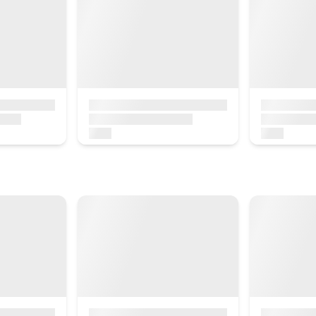
naturala
ntro historikoa