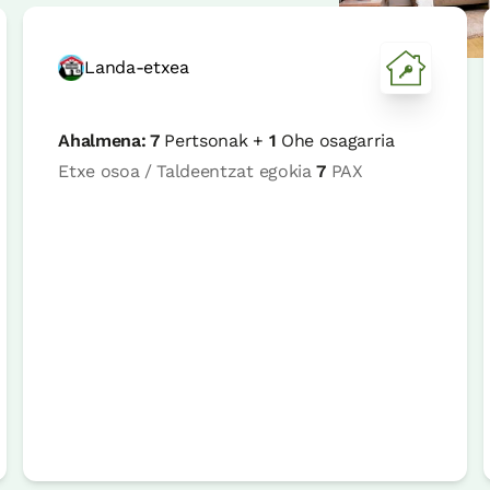
Landa-etxea
Ahalmena:
7
Pertsonak +
1
Ohe osagarria
Etxe osoa / Taldeentzat egokia
7
PAX