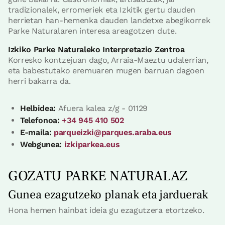
tradizionalek, erromeriek eta Izkitik gertu dauden
herrietan han-hemenka dauden landetxe abegikorrek
Parke Naturalaren interesa areagotzen dute.
Izkiko Parke Naturaleko Interpretazio Zentroa
Korresko kontzejuan dago, Arraia-Maeztu udalerrian,
eta babestutako eremuaren mugen barruan dagoen
herri bakarra da.
Helbidea:
Afuera kalea z/g - 01129
Telefonoa:
+34 945 410 502
E-maila:
parqueizki@parques.araba.eus
Webgunea:
izkiparkea.eus
GOZATU PARKE NATURALAZ
Gunea ezagutzeko planak eta jarduerak
Hona hemen hainbat ideia gu ezagutzera etortzeko.