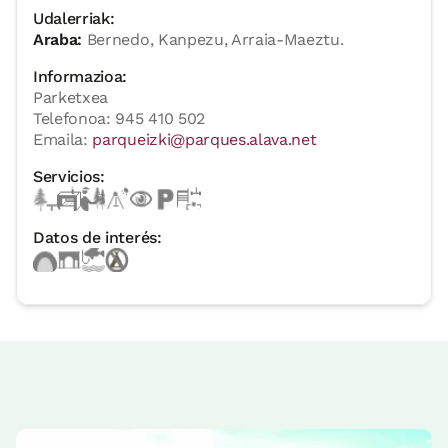
Udalerriak:
Araba:
Bernedo, Kanpezu, Arraia-Maeztu.
Informazioa:
Parketxea
Telefonoa: 945 410 502
Emaila:
parqueizki@parques.alava.net
Servicios:
Datos de interés: