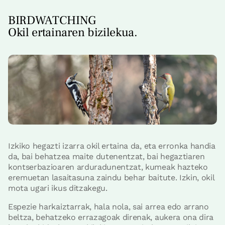
BIRDWATCHING
Okil ertainaren bizilekua.
Izkiko hegazti izarra okil ertaina da, eta erronka handia
da, bai behatzea maite dutenentzat, bai hegaztiaren
kontserbazioaren arduradunentzat, kumeak hazteko
eremuetan lasaitasuna zaindu behar baitute. Izkin, okil
mota ugari ikus ditzakegu.
Espezie harkaiztarrak, hala nola, sai arrea edo arrano
beltza, behatzeko errazagoak direnak, aukera ona dira