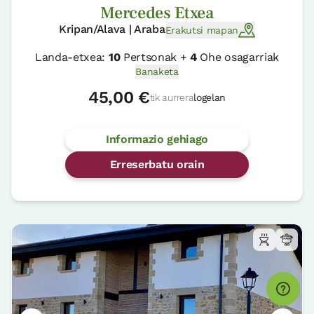
Mercedes Etxea
Kripan/Alava | Araba
Erakutsi mapan
Landa-etxea:
10
Pertsonak +
4
Ohe osagarriak
Banaketa
45,00 €
tik aurrera
logelan
Informazio gehiago
Erreserbatu orain