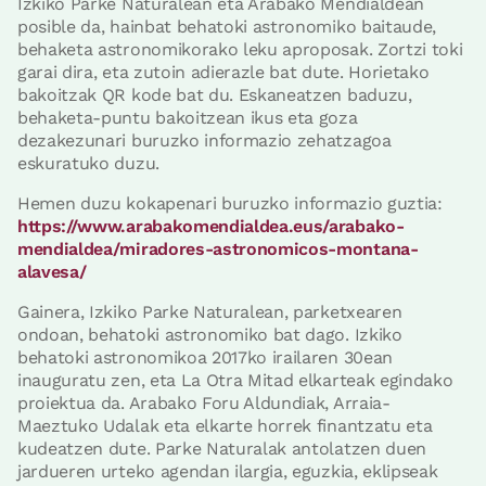
Izkiko Parke Naturalean eta Arabako Mendialdean
posible da, hainbat behatoki astronomiko baitaude,
behaketa astronomikorako leku aproposak. Zortzi toki
garai dira, eta zutoin adierazle bat dute. Horietako
bakoitzak QR kode bat du. Eskaneatzen baduzu,
behaketa-puntu bakoitzean ikus eta goza
dezakezunari buruzko informazio zehatzagoa
eskuratuko duzu.
Hemen duzu kokapenari buruzko informazio guztia:
https://www.arabakomendialdea.eus/arabako-
mendialdea/miradores-astronomicos-montana-
alavesa/
Gainera, Izkiko Parke Naturalean, parketxearen
ondoan, behatoki astronomiko bat dago. Izkiko
behatoki astronomikoa 2017ko irailaren 30ean
inauguratu zen, eta La Otra Mitad elkarteak egindako
proiektua da. Arabako Foru Aldundiak, Arraia-
Maeztuko Udalak eta elkarte horrek finantzatu eta
kudeatzen dute. Parke Naturalak antolatzen duen
jardueren urteko agendan ilargia, eguzkia, eklipseak