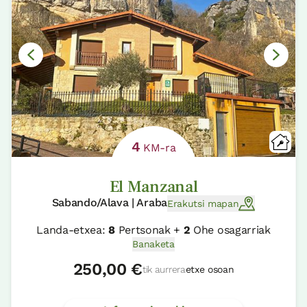
4
KM-ra
El Manzanal
Sabando/Alava | Araba
Erakutsi mapan
Landa-etxea:
8
Pertsonak +
2
Ohe osagarriak
Banaketa
250,00 €
tik aurrera
etxe osoan