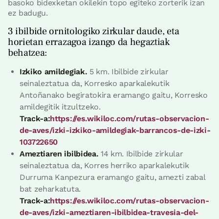
basoko bidexketan okilekin topo egiteko zorterik izan
ez badugu.
3 ibilbide ornitologiko zirkular daude, eta
horietan errazagoa izango da hegaztiak
behatzea:
Izkiko amildegiak.
5 km. Ibilbide zirkular
seinaleztatua da, Korresko aparkalekutik
Antoñanako begiratokira eramango gaitu, Korresko
amildegitik itzultzeko.
Track-a:
https://es.wikiloc.com/rutas-observacion-
de-aves/izki-izkiko-amildegiak-barrancos-de-izki-
103722650
Ameztiaren ibilbidea.
14 km. Ibilbide zirkular
seinaleztatua da, Korres herriko aparkalekutik
Durruma Kanpezura eramango gaitu, amezti zabal
bat zeharkatuta.
Track-a:
https://es.wikiloc.com/rutas-observacion-
de-aves/izki-ameztiaren-ibilbidea-travesia-del-