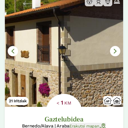
21 Iritziak
1
<
KM
Gaztelubidea
Bernedo/Alava | Araba
Erakutsi mapan