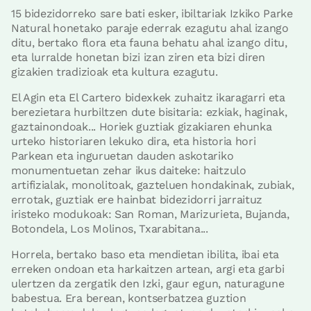
15 bidezidorreko sare bati esker, ibiltariak Izkiko Parke
Natural honetako paraje ederrak ezagutu ahal izango
ditu, bertako flora eta fauna behatu ahal izango ditu,
eta lurralde honetan bizi izan ziren eta bizi diren
gizakien tradizioak eta kultura ezagutu.
El Agin eta El Cartero bidexkek zuhaitz ikaragarri eta
berezietara hurbiltzen dute bisitaria: ezkiak, haginak,
gaztainondoak... Horiek guztiak gizakiaren ehunka
urteko historiaren lekuko dira, eta historia hori
Parkean eta inguruetan dauden askotariko
monumentuetan zehar ikus daiteke: haitzulo
artifizialak, monolitoak, gazteluen hondakinak, zubiak,
errotak, guztiak ere hainbat bidezidorri jarraituz
iristeko modukoak: San Roman, Marizurieta, Bujanda,
Botondela, Los Molinos, Txarabitana...
Horrela, bertako baso eta mendietan ibilita, ibai eta
erreken ondoan eta harkaitzen artean, argi eta garbi
ulertzen da zergatik den Izki, gaur egun, naturagune
babestua. Era berean, kontserbatzea guztion