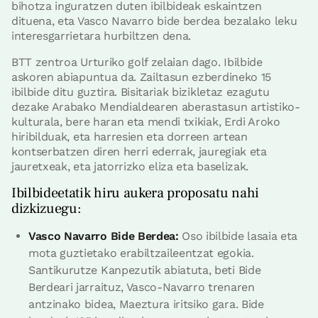
bihotza inguratzen duten ibilbideak eskaintzen
dituena, eta Vasco Navarro bide berdea bezalako leku
interesgarrietara hurbiltzen dena.
BTT zentroa Urturiko golf zelaian dago. Ibilbide
askoren abiapuntua da. Zailtasun ezberdineko 15
ibilbide ditu guztira. Bisitariak bizikletaz ezagutu
dezake Arabako Mendialdearen aberastasun artistiko-
kulturala, bere haran eta mendi txikiak, Erdi Aroko
hiribilduak, eta harresien eta dorreen artean
kontserbatzen diren herri ederrak, jauregiak eta
jauretxeak, eta jatorrizko eliza eta baselizak.
Ibilbideetatik hiru aukera proposatu nahi
dizkizuegu:
Vasco Navarro Bide Berdea:
Oso ibilbide lasaia eta
mota guztietako erabiltzaileentzat egokia.
Santikurutze Kanpezutik abiatuta, beti Bide
Berdeari jarraituz, Vasco-Navarro trenaren
antzinako bidea, Maeztura iritsiko gara. Bide