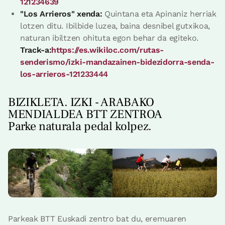
121234639
"Los Arrieros" xenda:
Quintana eta Apinaniz herriak
lotzen ditu. Ibilbide luzea, baina desnibel gutxikoa,
naturan ibiltzen ohituta egon behar da egiteko.
Track-a:
https://es.wikiloc.com/rutas-
senderismo/izki-mandazainen-bidezidorra-senda-
los-arrieros-121233444
BIZIKLETA. IZKI - ARABAKO
MENDIALDEA BTT ZENTROA
Parke naturala pedal kolpez.
Parkeak BTT Euskadi zentro bat du, eremuaren