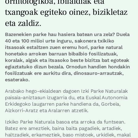
ornitologikoa, ibilaldiak eta
txangoak egiteko oinez, bizikletaz
eta zaldiz.
Bazenekien parke hau hasiera batean ura zela? Duela
40 eta 100 milioi urte inguru, sakonera txikiko
itsasoak estaltzen zuen eremu hori, parke natural
honetako arroken barruan bibalbio fosilizatuak,
koralak, algak eta itsasoko beste bizitza bat egoteak
egiaztatuko dizun bezala. Ornodun handien hondakin
fosilizatuak ere aurkitu dira, dinosauro-arrautzak,
esaterako.
Arabako hego-ekialdean dagoen Izki Parke Naturalak
paisaia-aniztasun izugarria du, eta Euskal Autonomia
Erkidegoko laugarren parke handiena da, Gorbeia,
Aizkorri-Aratz eta Aralarren atzetik.
Izkiko Parke Naturala basoa eta arroka da funtsean.
Batez ere ameztiek, baina baita pagadiek, artadiek,
haltzadiek, erkameztiek, baso mistoek, urkidiek, makal