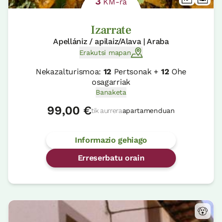
3
KM-ra
Izarrate
Apellániz / apilaiz/Alava | Araba
Erakutsi mapan
Nekazalturismoa:
12
Pertsonak +
12
Ohe
osagarriak
Banaketa
99,00 €
tik aurrera
apartamenduan
Informazio gehiago
Erreserbatu orain