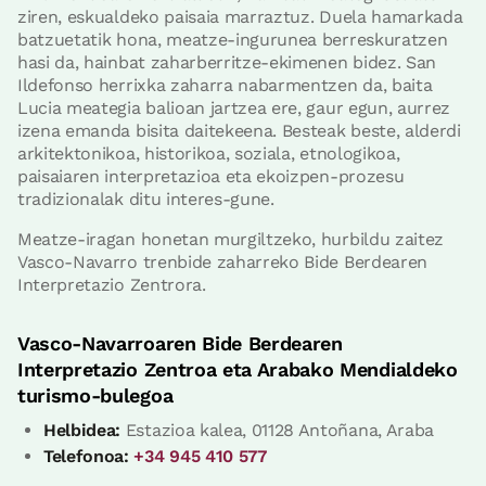
ziren, eskualdeko paisaia marraztuz. Duela hamarkada
batzuetatik hona, meatze-ingurunea berreskuratzen
hasi da, hainbat zaharberritze-ekimenen bidez. San
Ildefonso herrixka zaharra nabarmentzen da, baita
Lucia meategia balioan jartzea ere, gaur egun, aurrez
izena emanda bisita daitekeena. Besteak beste, alderdi
arkitektonikoa, historikoa, soziala, etnologikoa,
paisaiaren interpretazioa eta ekoizpen-prozesu
tradizionalak ditu interes-gune.
Meatze-iragan honetan murgiltzeko, hurbildu zaitez
Vasco-Navarro trenbide zaharreko Bide Berdearen
Interpretazio Zentrora.
Vasco-Navarroaren Bide Berdearen
Interpretazio Zentroa eta Arabako Mendialdeko
turismo-bulegoa
Helbidea:
Estazioa kalea, 01128 Antoñana, Araba
Telefonoa:
+34 945 410 577