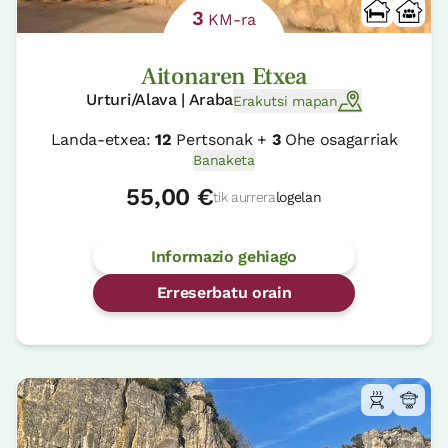
3
KM-ra
Aitonaren Etxea
Urturi/Alava | Araba
Erakutsi mapan
Landa-etxea:
12
Pertsonak +
3
Ohe osagarriak
Banaketa
55,00 €
tik aurrera
logelan
Informazio gehiago
Erreserbatu orain