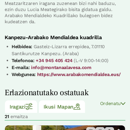
Meatzaritzaren iragana zuzenean bizi nahi baduzu,
ezin duzu Lucia Meategirako bisita gidatua galdu.
Arabako Mendialdeko Kuadrillako bulegoen bidez
kudeatzen da.
Kanpezu-Arabako Mendialdea kuadrilla
Helbidea:
Gasteiz-Lizarra errepidea, 7.01110
Santikurutze Kanpezu. (Araba)
Telefonoa:
+34 945 405 424
(L-V 9:00-14:00)
E-maila:
info@montanaalavesa.com
Webgunea:
https://www.arabakomendialdea.eus/
Erlazionatutako ostatuak
Ordenatu
Iragazi
Ikusi Mapan
21
emaitza