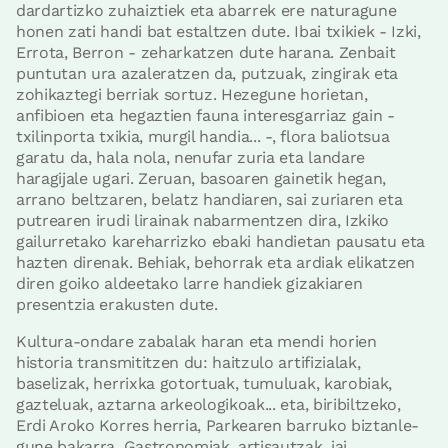
dardartizko zuhaiztiek eta abarrek ere naturagune
honen zati handi bat estaltzen dute. Ibai txikiek - Izki,
Errota, Berron - zeharkatzen dute harana. Zenbait
puntutan ura azaleratzen da, putzuak, zingirak eta
zohikaztegi berriak sortuz. Hezegune horietan,
anfibioen eta hegaztien fauna interesgarriaz gain -
txilinporta txikia, murgil handia... -, flora baliotsua
garatu da, hala nola, nenufar zuria eta landare
haragijale ugari. Zeruan, basoaren gainetik hegan,
arrano beltzaren, belatz handiaren, sai zuriaren eta
putrearen irudi lirainak nabarmentzen dira, Izkiko
gailurretako kareharrizko ebaki handietan pausatu eta
hazten direnak. Behiak, behorrak eta ardiak elikatzen
diren goiko aldeetako larre handiek gizakiaren
presentzia erakusten dute.
Kultura-ondare zabalak haran eta mendi horien
historia transmititzen du: haitzulo artifizialak,
baselizak, herrixka gotortuak, tumuluak, karobiak,
gazteluak, aztarna arkeologikoak... eta, biribiltzeko,
Erdi Aroko Korres herria, Parkearen barruko biztanle-
gune bakarra. Gastronomiak, artisautzak, jai