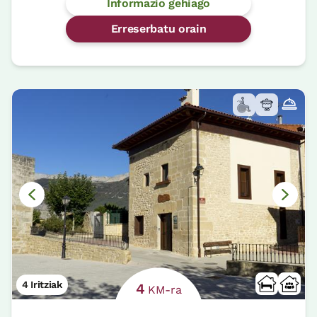
Informazio gehiago
Erreserbatu orain
4 Iritziak
4
KM-ra