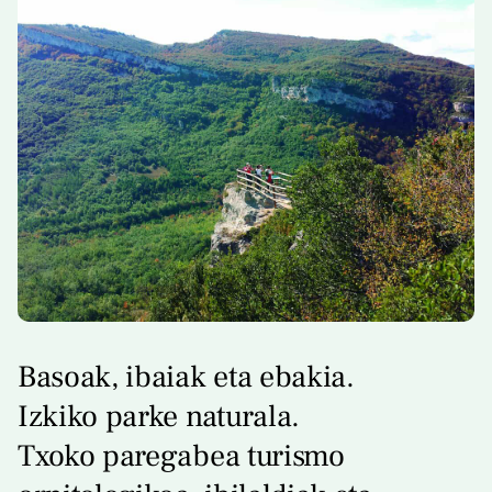
Basoak, ibaiak eta ebakia.
Izkiko parke naturala.
Txoko paregabea turismo