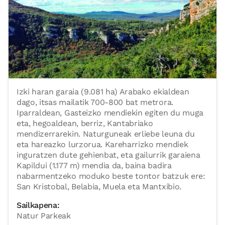
Izki haran garaia (9.081 ha) Arabako ekialdean
dago, itsas mailatik 700-800 bat metrora.
Iparraldean, Gasteizko mendiekin egiten du muga
eta, hegoaldean, berriz, Kantabriako
mendizerrarekin. Naturguneak erliebe leuna du
eta hareazko lurzorua. Kareharrizko mendiek
inguratzen dute gehienbat, eta gailurrik garaiena
Kapildui (1.177 m) mendia da, baina badira
nabarmentzeko moduko beste tontor batzuk ere:
San Kristobal, Belabia, Muela eta Mantxibio.
Sailkapena:
Natur Parkeak