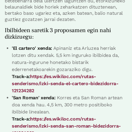
betebeharra dela ulertzen laguntzen du, etorkizuneko
belaunaldiek bide horiek zeharkatzen dituztenean,
bertako baso ugariez eta, azken batean, balio natural
guztiez gozatzen jarrai dezaten.
Ibilbideen saretik 3 proposamen egin nahi
dizkizuegu:
'El cartero' xenda:
Apinaniz eta Arluzea herriak
lotzen ditu xendak. 5,5 km inguruko ibilbidea da,
natura-ingurune honetako bistarik
ederrenetakoarekin gozaraziko digu.
Track-a:
https://es.wikiloc.com/rutas-
senderismo/izki-senda-el-cartero-bidezidorra-
121234282
'San Roman' xenda:
Korres eta San Roman artean
doa xenda hau. 4,5 km, 300 metro positiboko
ibilbide linealean.
Track-a:
https://es.wikiloc.com/rutas-
senderismo/izki-senda-san-roman-bidezidorra-