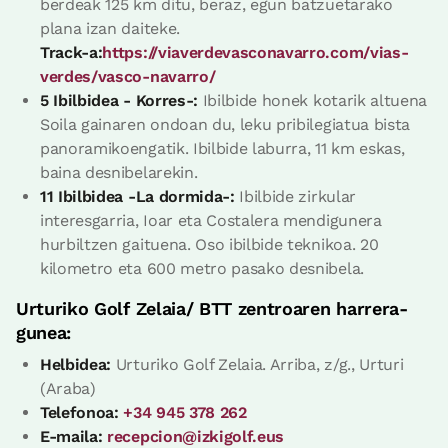
berdeak 125 km ditu, beraz, egun batzuetarako
plana izan daiteke.
Track-a:
https://viaverdevasconavarro.com/vias-
verdes/vasco-navarro/
5 Ibilbidea - Korres-:
Ibilbide honek kotarik altuena
Soila gainaren ondoan du, leku pribilegiatua bista
panoramikoengatik. Ibilbide laburra, 11 km eskas,
baina desnibelarekin.
11 Ibilbidea -La dormida-:
Ibilbide zirkular
interesgarria, Ioar eta Costalera mendigunera
hurbiltzen gaituena. Oso ibilbide teknikoa. 20
kilometro eta 600 metro pasako desnibela.
Urturiko Golf Zelaia/ BTT zentroaren harrera-
gunea:
Helbidea:
Urturiko Golf Zelaia. Arriba, z/g., Urturi
(Araba)
Telefonoa:
+34 945 378 262
E-maila:
recepcion@izkigolf.eus