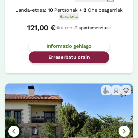
Landa-etxea:
10
Pertsonak +
2
Ohe osagarriak
Banaketa
121,00 €
tik aurrera
2 apartamenduak
Informazio gehiago
Erreserbatu orain