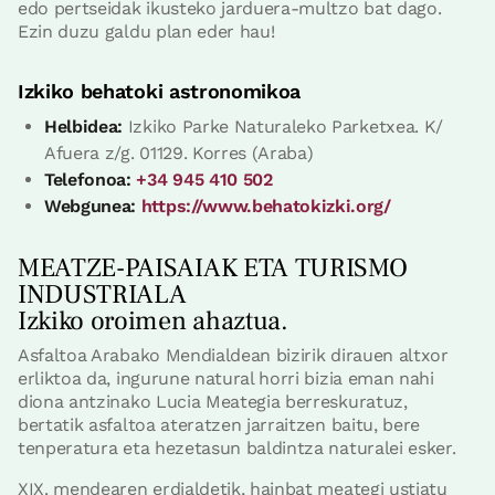
edo pertseidak ikusteko jarduera-multzo bat dago.
Ezin duzu galdu plan eder hau!
Izkiko behatoki astronomikoa
Helbidea:
Izkiko Parke Naturaleko Parketxea. K/
Afuera z/g. 01129. Korres (Araba)
Telefonoa:
+34 945 410 502
Webgunea:
https://www.behatokizki.org/
MEATZE-PAISAIAK ETA TURISMO
INDUSTRIALA
Izkiko oroimen ahaztua.
Asfaltoa Arabako Mendialdean bizirik dirauen altxor
erliktoa da, ingurune natural horri bizia eman nahi
diona antzinako Lucia Meategia berreskuratuz,
bertatik asfaltoa ateratzen jarraitzen baitu, bere
tenperatura eta hezetasun baldintza naturalei esker.
XIX. mendearen erdialdetik, hainbat meategi ustiatu