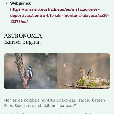
Webgunea:
https://turismo.euskadi.eus/es/instalaciones-
deportivas/centro-btt-izki-montana-alavesa/aa30-
12375/es/
ASTRONOMIA
Izarrei begira.
Nor ez da noizbait hunkitu udako gau izartsu batean
Esne Bidea zerua ebakitzen ikustean?