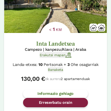
1
<
KM
Inta Landetxea
Campezo | kanpezu/Alava | Araba
Erakutsi mapan
Landa-etxea:
10
Pertsonak +
3
Ohe osagarriak
Banaketa
130,00 €
tik aurrera
2 apartamenduak
Informazio gehiago
Erreserbatu orain