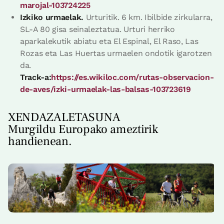
marojal-103724225
Izkiko urmaelak.
Urturitik. 6 km. Ibilbide zirkularra,
SL-A 80 gisa seinaleztatua. Urturi herriko
aparkalekutik abiatu eta El Espinal, El Raso, Las
Rozas eta Las Huertas urmaelen ondotik igarotzen
da.
Track-a:
https://es.wikiloc.com/rutas-observacion-
de-aves/izki-urmaelak-las-balsas-103723619
XENDAZALETASUNA
Murgildu Europako ameztirik
handienean.