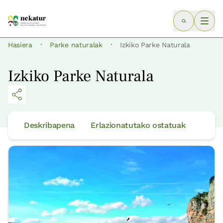
·
·
Hasiera
Parke naturalak
Izkiko Parke Naturala
Izkiko Parke Naturala
Deskribapena
Erlazionatutako ostatuak