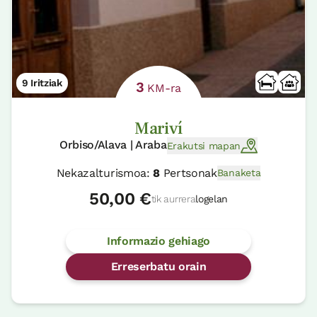
9 Iritziak
3
KM-ra
Mariví
Orbiso/Alava | Araba
Erakutsi mapan
Nekazalturismoa:
8
Pertsonak
Banaketa
50,00 €
tik aurrera
logelan
Informazio gehiago
Erreserbatu orain