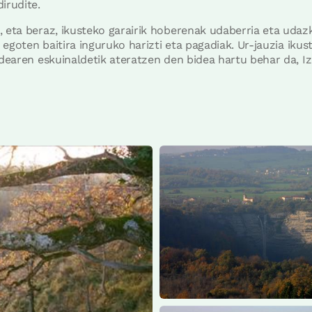
irudite.
 eta beraz, ikusteko garairik hoberenak udaberria eta udazk
ik egoten baitira inguruko harizti eta pagadiak. Ur-jauzia ik
idearen eskuinaldetik ateratzen den bidea hartu behar da, Izar