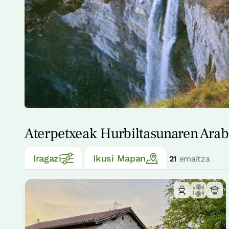
Aterpetxeak Hurbiltasunaren Ara
Iragazi
Ikusi Mapan
21
emaitza