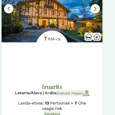
7
KM-ra
Iruaritz
Lezama/Alava | Araba
Erakutsi mapan
Landa-etxea:
13
Pertsonak +
7
Ohe
osagarriak
Banaketa