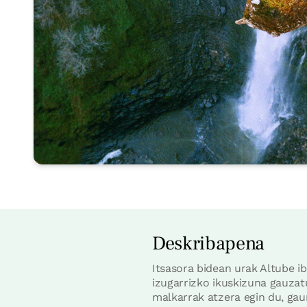
Deskribapena
Itsasora bidean urak Altube i
izugarrizko ikuskizuna gauzat
malkarrak atzera egin du, gau