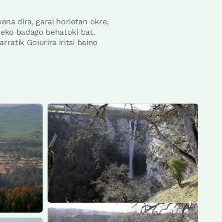
ena dira, garai horietan okre,
usteko badago behatoki bat.
ratik Goiurira iritsi baino