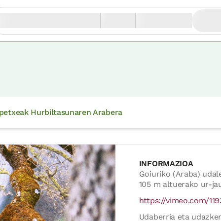
petxeak Hurbiltasunaren Arabera
INFORMAZIOA
Goiuriko (Araba) udal
105 m altuerako ur-jau
https://vimeo.com/11
Udaberria eta udazken