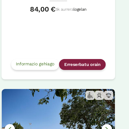
84,00 €
tik aurrera
logelan
Informazio gehiago
Erreserbatu orain