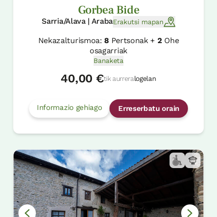
Gorbea Bide
Sarria/Alava | Araba
Erakutsi mapan
Nekazalturismoa:
8
Pertsonak +
2
Ohe
osagarriak
Banaketa
40,00 €
tik aurrera
logelan
Informazio gehiago
Erreserbatu orain