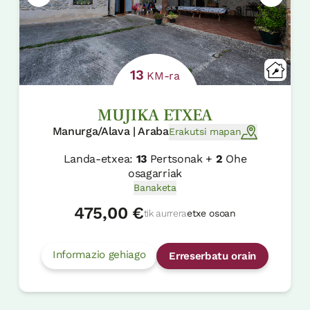
13
KM-ra
MUJIKA ETXEA
Manurga/Alava | Araba
Erakutsi mapan
Landa-etxea:
13
Pertsonak +
2
Ohe
osagarriak
Banaketa
475,00 €
tik aurrera
etxe osoan
Informazio gehiago
Erreserbatu orain