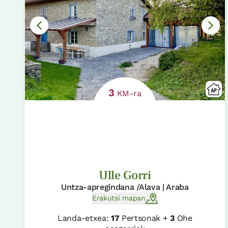
3
KM-ra
Ulle Gorri
Untza-apregindana /Alava | Araba
Erakutsi mapan
Landa-etxea:
17
Pertsonak +
3
Ohe