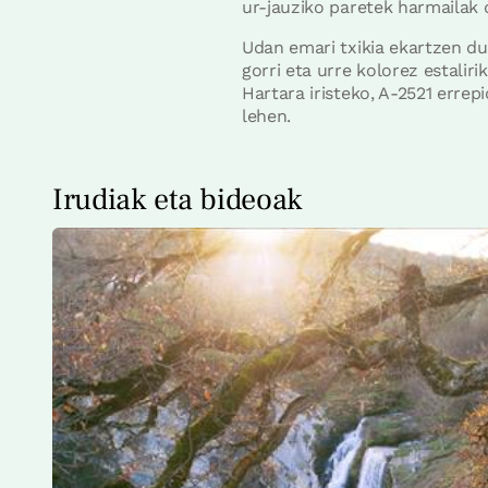
ur-jauziko paretek harmailak d
Udan emari txikia ekartzen du,
gorri eta urre kolorez estalir
Hartara iristeko, A-2521 errep
lehen.
Irudiak eta bideoak