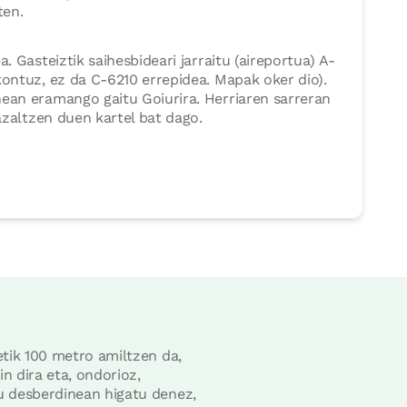
ten.
a. Gasteiztik saihesbideari jarraitu (aireportua) A-
kontuz, ez da C-6210 errepidea. Mapak oker dio).
ean eramango gaitu Goiurira. Herriaren sarreran
 azaltzen duen kartel bat dago.
etik 100 metro amiltzen da,
n dira eta, ondorioz,
du desberdinean higatu denez,