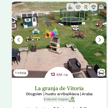
1 Iritzia
13
KM-ra
La granja de Vitoria
Otogoien | hueto arriba/Alava | Araba
Erakutsi mapan