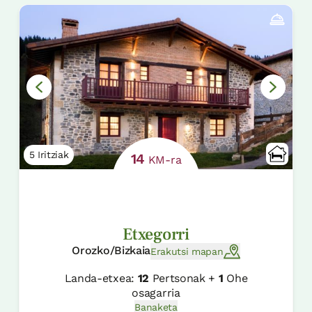
5 Iritziak
14
KM-ra
Etxegorri
Orozko/Bizkaia
Erakutsi mapan
Landa-etxea:
12
Pertsonak +
1
Ohe
osagarria
Banaketa