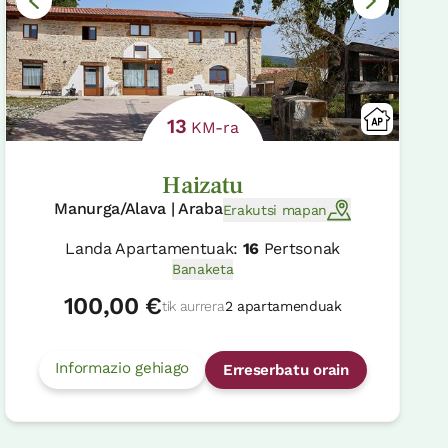
13
KM-ra
Haizatu
Manurga/Alava | Araba
Erakutsi mapan
Landa Apartamentuak:
16
Pertsonak
Banaketa
100,00 €
tik aurrera
2 apartamenduak
Informazio gehiago
Erreserbatu orain