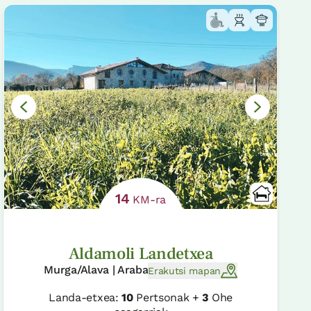
14
KM-ra
Aldamoli Landetxea
Murga/Alava | Araba
Erakutsi mapan
Landa-etxea:
10
Pertsonak +
3
Ohe