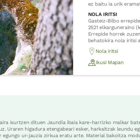
ez baitu ia urik erama
NOLA IRITSI
Gasteiz-Bilbo errepide
2521 elkarguneraino (
Errepide horrek zuzen
behatokira nola iritsi
Nola iritsi
Ikusi Mapan
baira isurtzen dituen Jaundia ibaia kare-harrizko malkar bat
uz. Uraren higadura etengabeari esker, harkaitzak leundu egi
r egungo ur-jauzia zirkua eratu arte. Material bakoitza mo