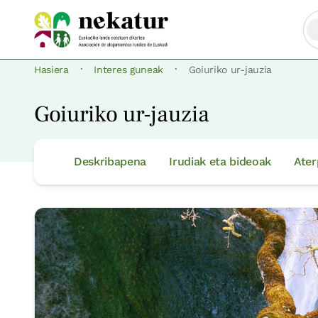
·
·
Hasiera
Interes guneak
Goiuriko ur-jauzia
Goiuriko ur-jauzia
Deskribapena
Irudiak eta bideoak
Ater