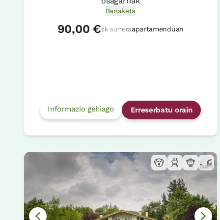
osagarriak
Banaketa
90,00 €
tik aurrera
apartamenduan
Informazio gehiago
Erreserbatu orain