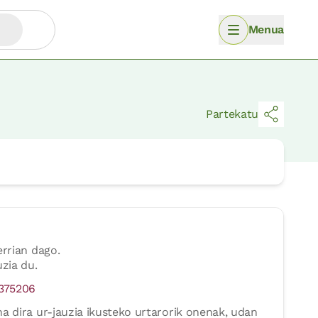
Menua
Partekatu
errian dago.
zia du.
9375206
a dira ur-jauzia ikusteko urtarorik onenak, udan