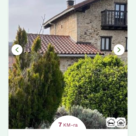
7
KM-ra