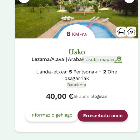
8
KM-ra
Usko
Lezama/Alava | Araba
Erakutsi mapan
Landa-etxea:
5
Pertsonak +
2
Ohe
osagarriak
Banaketa
40,00 €
tik aurrera
logelan
Informazio gehiago
Erreserbatu orain