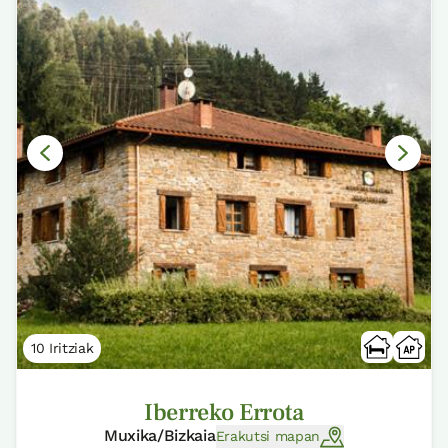
10 Iritziak
Iberreko Errota
Muxika/Bizkaia
Erakutsi mapan