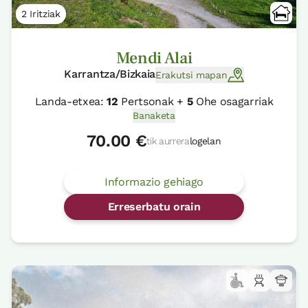
2 Iritziak
Mendi Alai
Karrantza/Bizkaia
Erakutsi mapan
Landa-etxea:
12
Pertsonak +
5
Ohe osagarriak
Banaketa
70.00 €
tik aurrera
logelan
Informazio gehiago
Erreserbatu orain