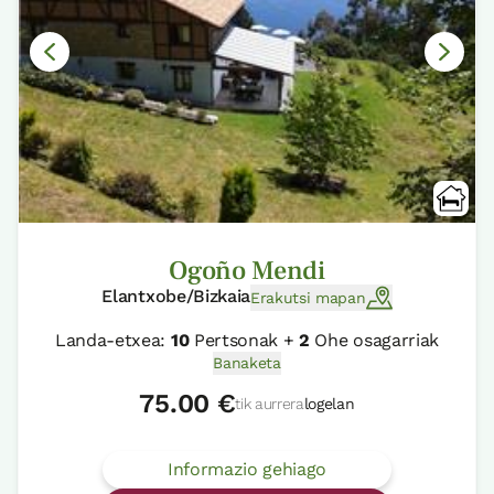
Ogoño Mendi
Elantxobe/Bizkaia
Erakutsi mapan
Landa-etxea:
10
Pertsonak +
2
Ohe osagarriak
Banaketa
75.00 €
tik aurrera
logelan
Informazio gehiago