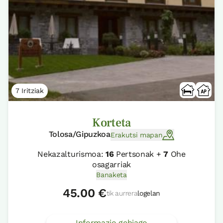
7 Iritziak
Korteta
Tolosa/Gipuzkoa
Erakutsi mapan
Nekazalturismoa:
16
Pertsonak +
7
Ohe
osagarriak
Banaketa
45.00 €
tik aurrera
logelan
Informazio gehiago