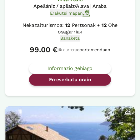
Apellániz / apilaiz/Alava | Araba
Erakutsi mapan
Nekazalturismoa:
12
Pertsonak +
12
Ohe
osagarriak
Banaketa
99.00 €
tik aurrera
apartamenduan
Informazio gehiago
Erreserbatu orain