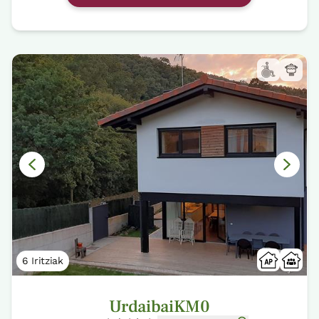
6 Iritziak
UrdaibaiKM0