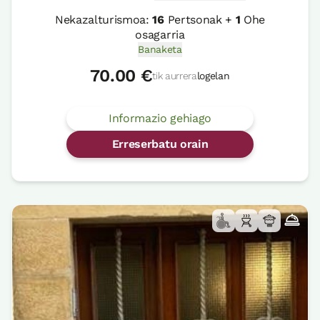
Nekazalturismoa:
16
Pertsonak +
1
Ohe
osagarria
Banaketa
70.00 €
tik aurrera
logelan
Informazio gehiago
Erreserbatu orain