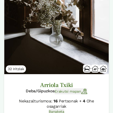
32 Iritziak
Arriola Txiki
Deba/Gipuzkoa
Erakutsi mapan
Nekazalturismoa:
16
Pertsonak +
4
Ohe
osagarriak
Banaketa