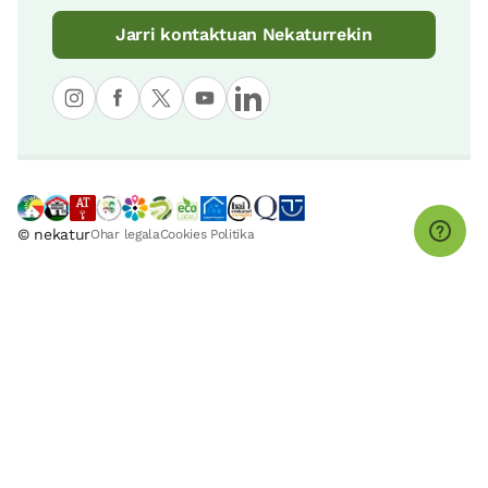
Jarri kontaktuan Nekaturrekin
© nekatur
Ohar legala
Cookies Politika