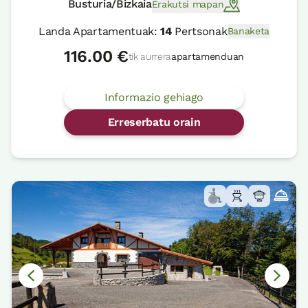
Busturia/Bizkaia
Erakutsi mapan
Landa Apartamentuak:
14
Pertsonak
Banaketa
116.00 €
tik aurrera
apartamenduan
Informazio gehiago
Erreserbatu orain