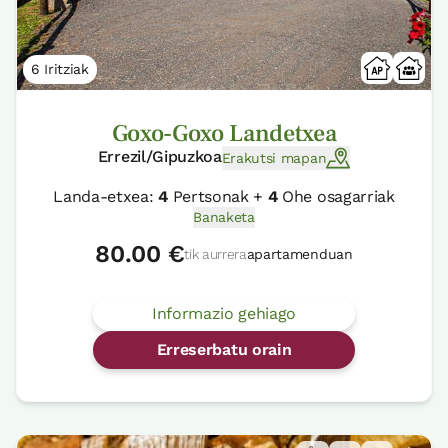
6 Iritziak
Goxo-Goxo Landetxea
Errezil/Gipuzkoa
Erakutsi mapan
Landa-etxea:
4
Pertsonak +
4
Ohe osagarriak
Banaketa
80.00 €
tik aurrera
apartamenduan
Informazio gehiago
Erreserbatu orain