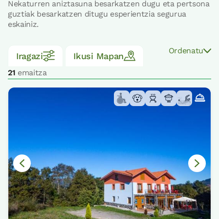
Nekaturren aniztasuna besarkatzen dugu eta pertsona
guztiak besarkatzen ditugu esperientzia segurua
eskainiz.
Ordenatu
Iragazi
Ikusi Mapan
21
emaitza