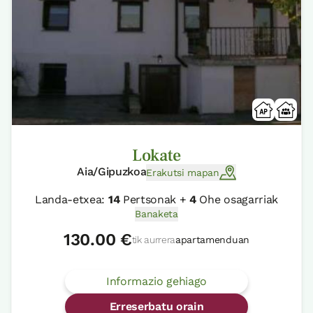
Lokate
Aia/Gipuzkoa
Erakutsi mapan
Landa-etxea:
14
Pertsonak +
4
Ohe osagarriak
Banaketa
130.00 €
tik aurrera
apartamenduan
Informazio gehiago
Erreserbatu orain