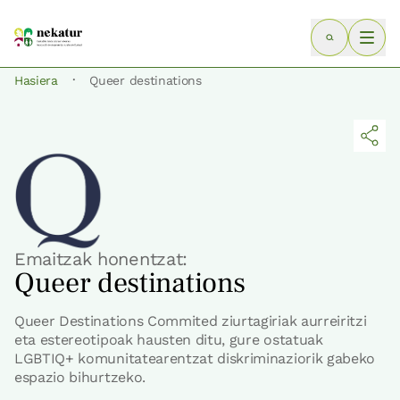
·
Hasiera
Queer destinations
Emaitzak honentzat:
Queer destinations
Queer Destinations Commited ziurtagiriak aurreiritzi
eta estereotipoak hausten ditu, gure ostatuak
LGBTIQ+ komunitatearentzat diskriminaziorik gabeko
espazio bihurtzeko.