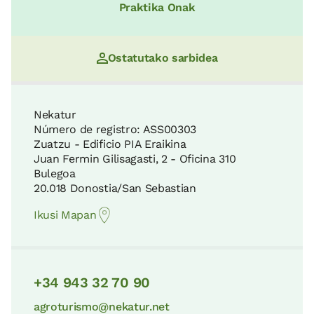
Praktika Onak
Ostatutako sarbidea
Nekatur
Número de registro: ASS00303
Zuatzu - Edificio PIA Eraikina
Juan Fermin Gilisagasti, 2 - Oficina 310
Bulegoa
20.018 Donostia/San Sebastian
Ikusi Mapan
+34 943 32 70 90
agroturismo@nekatur.net