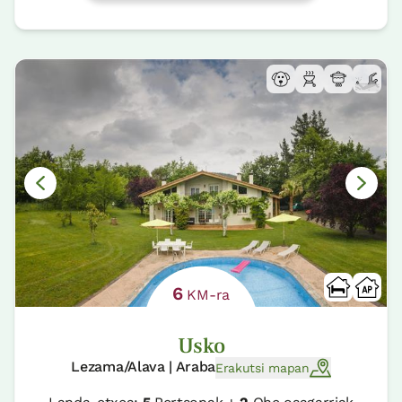
6
KM-ra
Usko
Lezama/Alava | Araba
Erakutsi mapan