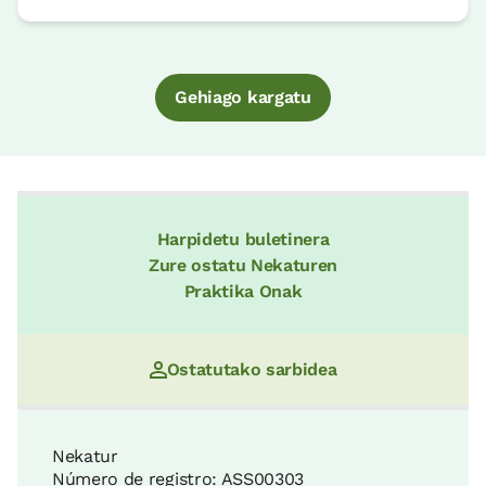
Gehiago kargatu
Harpidetu buletinera
Zure ostatu Nekaturen
Praktika Onak
Ostatutako sarbidea
Nekatur
Número de registro: ASS00303