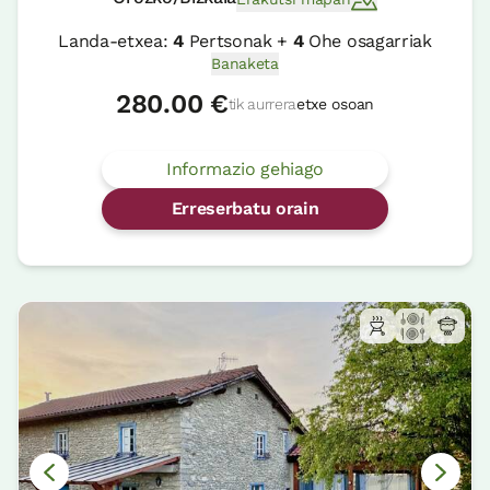
Landa-etxea:
4
Pertsonak +
4
Ohe osagarriak
Banaketa
280.00 €
tik aurrera
etxe osoan
Informazio gehiago
Erreserbatu orain