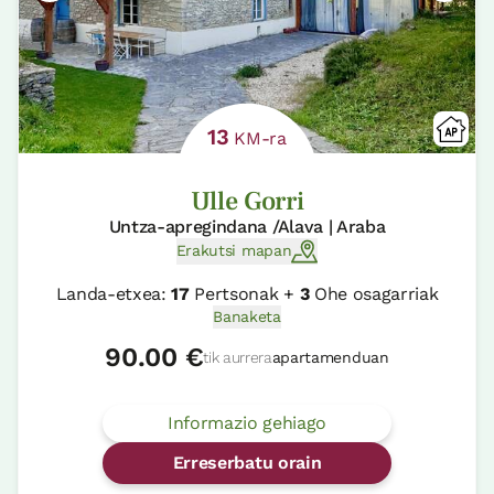
13
KM-ra
Ulle Gorri
Untza-apregindana /Alava | Araba
Erakutsi mapan
Landa-etxea:
17
Pertsonak +
3
Ohe osagarriak
Banaketa
90.00 €
tik aurrera
apartamenduan
Informazio gehiago
Erreserbatu orain