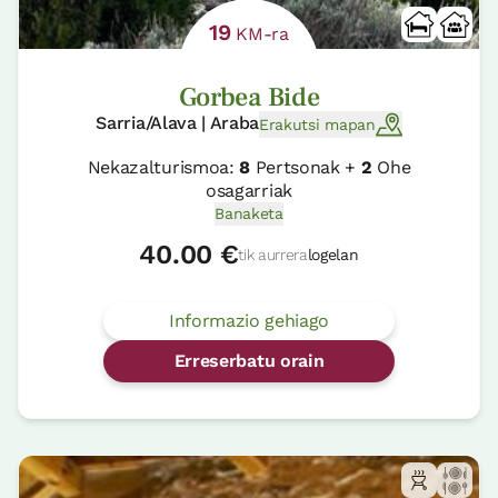
19
KM-ra
Gorbea Bide
Sarria/Alava | Araba
Erakutsi mapan
Nekazalturismoa:
8
Pertsonak +
2
Ohe
osagarriak
Banaketa
40.00 €
tik aurrera
logelan
Informazio gehiago
Erreserbatu orain