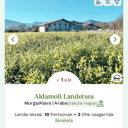
1
<
KM
Aldamoli Landetxea
Murga/Alava | Araba
Erakutsi mapan
Landa-etxea:
10
Pertsonak +
3
Ohe osagarriak
Banaketa