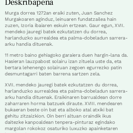
Deskribapena
Murga dorrea 1272an eraiki zuten, Juan Sanchez
Murgakoaren aginduz, leinuaren fundatzailea hain
zuzen, Izoria ibaiaren eskuin ertzean. Gaur egun, XVII.
mendeko jauregi batek ezkutatzen du dorrea,
harlanduzko aurrealdea eta palma-dobeladun sarrera-
arku handia dituenak.
11 metro baino gehiagoko garaiera duen hargin-lana da.
Hasieran lauzpabost solairu izan zituela uste da, eta
bertara lehenengo solairuan zegoen egurrezko patin
desmuntagarri baten barrena sartzen zela.
XVII. mendeko jauregi batek ezkutatzen du dorrea,
harlanduzko aurrealdea eta palma-dobeladun sarrera-
arku handia dituenak. Eraikinaren barrualdean dorre
zaharraren horma batzuek diraute. XVIII. mendearen
bukaeran beste oin bat eta alboko atal atxiki bat
gehitu zitzaizkion. Oin berri altuan oraindik ikus
daitezke kanpoaldean tenpera-pinturaz egindako
margolan rokokoz osaturiko luxuzko apainketaren