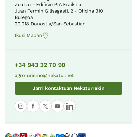
Zuatzu - Edificio PIA Eraikina
Juan Fermin Gilisagasti, 2 - Oficina 310
Bulegoa
20.018 Donostia/San Sebastian
Ikusi Mapan
+34 943 32 70 90
agroturismo@nekatur.net
Jarri kontaktuan Nekaturrekin