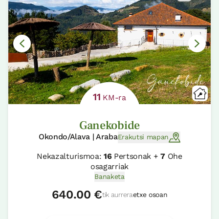
11
KM-ra
Ganekobide
Okondo/Alava | Araba
Erakutsi mapan
Nekazalturismoa:
16
Pertsonak +
7
Ohe
osagarriak
Banaketa
640.00 €
tik aurrera
etxe osoan