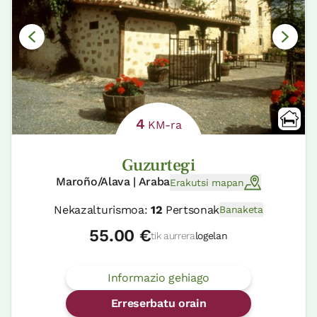
4
KM-ra
Guzurtegi
Maroño/Alava | Araba
Erakutsi mapan
Nekazalturismoa:
12
Pertsonak
Banaketa
55.00 €
tik aurrera
logelan
Informazio gehiago
Erreserbatu orain