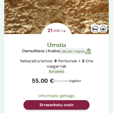
21
KM-ra
Urrutia
Osma/Alava | Araba
Erakutsi mapan
Nekazalturismoa:
9
Pertsonak +
2
Ohe
osagarriak
Banaketa
55.00 €
tik aurrera
logelan
Informazio gehiago
Erreserbatu orain