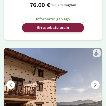
76.00 €
tik aurrera
logelan
Informazio gehiago
Erreserbatu orain