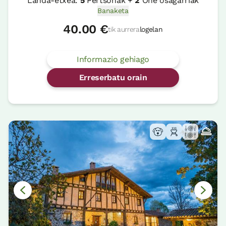
Landa-etxea:
5
Pertsonak +
2
Ohe osagarriak
Banaketa
40.00 €
tik aurrera
logelan
Informazio gehiago
Erreserbatu orain