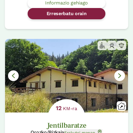
Informazio gehiago
Erreserbatu orain
12
KM-ra
Jentilbaratze
Orozko/Bizkaia
Erakutsi mapan