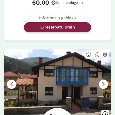
60.00 €
tik aurrera
logelan
Informazio gehiago
Erreserbatu orain