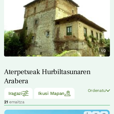
1/2
Aterpetxeak Hurbiltasunaren
Arabera
Ordenatu
Iragazi
Ikusi Mapan
21
emaitza