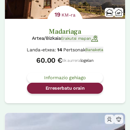
19
KM-ra
Madariaga
Artea/Bizkaia
Erakutsi mapan
Landa-etxea:
14
Pertsonak
Banaketa
60.00 €
tik aurrera
logelan
Informazio gehiago
Erreserbatu orain