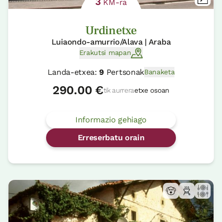
3
KM-ra
Urdinetxe
Luiaondo-amurrio/Alava | Araba
Erakutsi mapan
Landa-etxea:
9
Pertsonak
Banaketa
290.00 €
tik aurrera
etxe osoan
Informazio gehiago
Erreserbatu orain