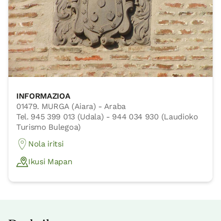
INFORMAZIOA
01479. MURGA (Aiara) - Araba
Tel. 945 399 013 (Udala) - 944 034 930 (Laudioko
Turismo Bulegoa)
Nola iritsi
Ikusi Mapan