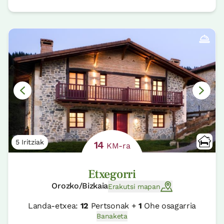
5 Iritziak
14
KM-ra
Etxegorri
Orozko/Bizkaia
Erakutsi mapan
Landa-etxea:
12
Pertsonak +
1
Ohe osagarria
Banaketa