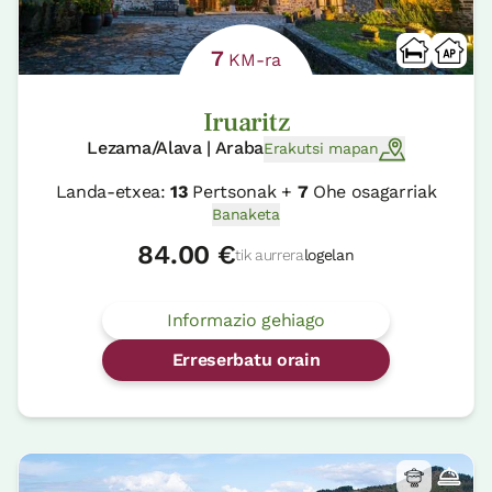
7
KM-ra
Iruaritz
Lezama/Alava | Araba
Erakutsi mapan
Landa-etxea:
13
Pertsonak +
7
Ohe osagarriak
Banaketa
84.00 €
tik aurrera
logelan
Informazio gehiago
Erreserbatu orain