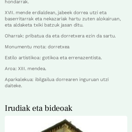
hondarrak.
XVII. mende erdialdean, jabeek dorrea utzi eta
baserritarrak eta nekazariak hartu zuten alokairuan,
eta aldaketa txiki batzuk jasan ditu.
Oharrak: pribatua da eta dorretxera ezin da sartu.
Monumentu mota: dorretxea
Estilo artistikoa: gotikoa eta errenazentista.
Aroa: XIII. mendea.
Aparkalekua: ibilgailua dorrearen inguruan utzi
daiteke.
Irudiak eta bideoak