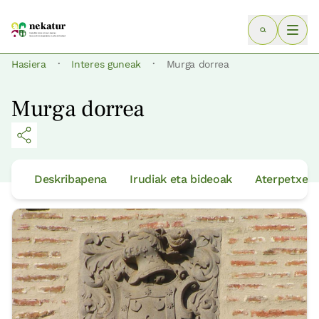
·
·
Hasiera
Interes guneak
Murga dorrea
Murga dorrea
Deskribapena
Irudiak eta bideoak
Aterpetxeak