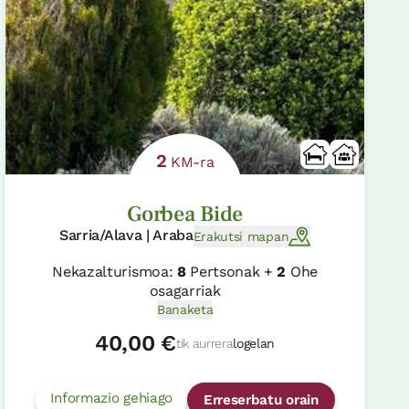
2
KM-ra
Gorbea Bide
Sarria/Alava | Araba
Erakutsi mapan
Nekazalturismoa:
8
Pertsonak +
2
Ohe
osagarriak
Banaketa
40,00 €
tik aurrera
logelan
Informazio gehiago
Erreserbatu orain