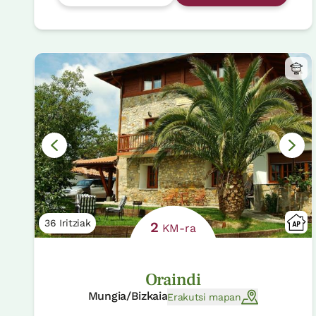
36 Iritziak
2
KM-ra
Oraindi
Mungia/Bizkaia
Erakutsi mapan