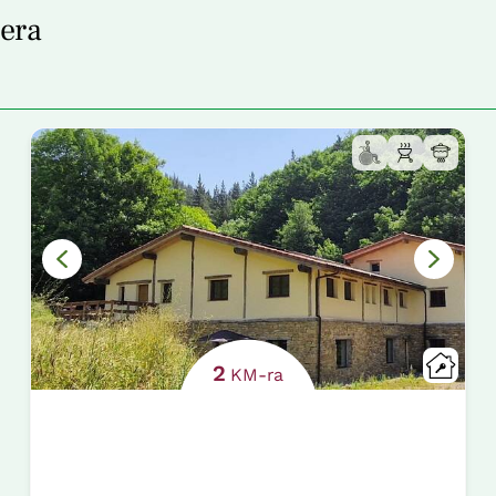
bera
2
KM-ra