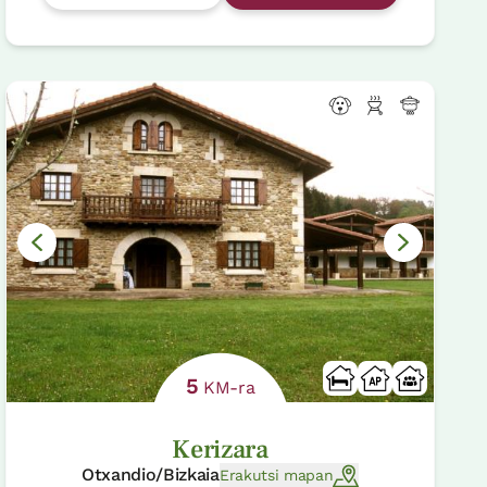
5
KM-ra
Kerizara
Otxandio/Bizkaia
Erakutsi mapan