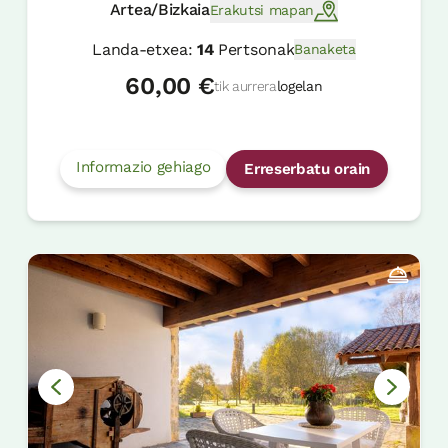
Artea/Bizkaia
Erakutsi mapan
Landa-etxea:
14
Pertsonak
Banaketa
60,00 €
tik aurrera
logelan
Informazio gehiago
Erreserbatu orain