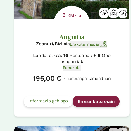
5
KM-ra
Angoitia
Zeanuri/Bizkaia
Erakutsi mapan
Landa-etxea:
16
Pertsonak +
6
Ohe
osagarriak
Banaketa
195,00 €
tik aurrera
apartamenduan
Informazio gehiago
Erreserbatu orain