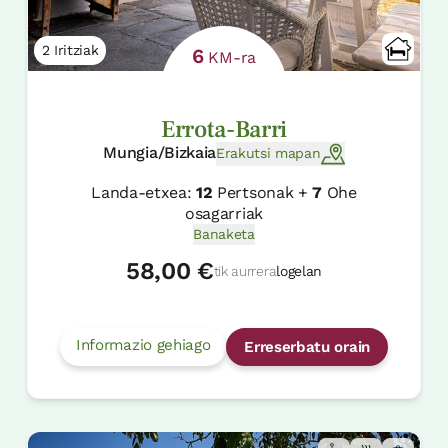
2 Iritziak
6
KM-ra
Errota-Barri
Mungia/Bizkaia
Erakutsi mapan
Landa-etxea:
12
Pertsonak +
7
Ohe
osagarriak
Banaketa
58,00 €
tik aurrera
logelan
Informazio gehiago
Erreserbatu orain