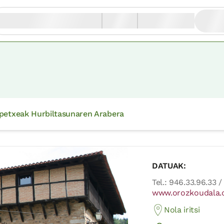
petxeak Hurbiltasunaren Arabera
DATUAK:
Tel.: 946.33.96.33 
www.orozkoudala
Nola iritsi