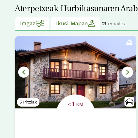
Aterpetxeak Hurbiltasunaren Ara
Iragazi
Ikusi Mapan
21
emaitza
5 Iritziak
1
<
KM