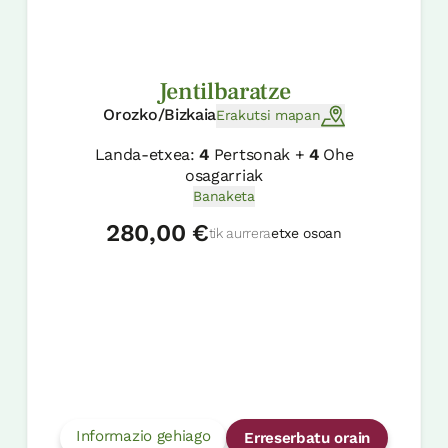
Jentilbaratze
Orozko/Bizkaia
Erakutsi mapan
Landa-etxea:
4
Pertsonak +
4
Ohe
osagarriak
Banaketa
280,00 €
tik aurrera
etxe osoan
Informazio gehiago
Erreserbatu orain