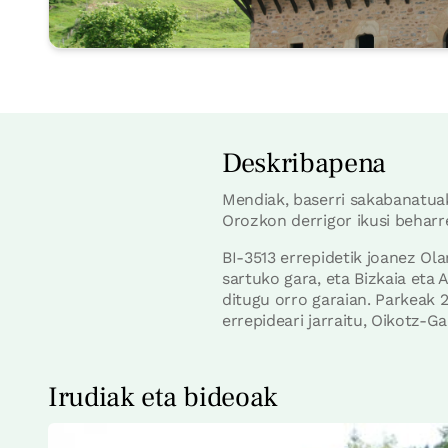
Deskribapena
Mendiak, baserri sakabanatuak
Orozkon derrigor ikusi beharr
BI-3513 errepidetik joanez Ol
sartuko gara, eta Bizkaia eta
ditugu orro garaian. Parkeak 
errepideari jarraitu, Oikotz-G
Irudiak eta bideoak