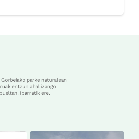
ik Gorbeiako parke naturalean
rruak entzun ahal izango
ueltan. Ibarratik ere,