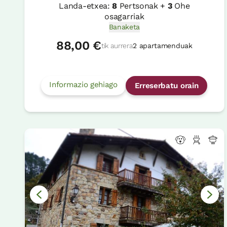
Landa-etxea:
8
Pertsonak +
3
Ohe
osagarriak
Banaketa
88,00 €
tik aurrera
2 apartamenduak
Informazio gehiago
Erreserbatu orain