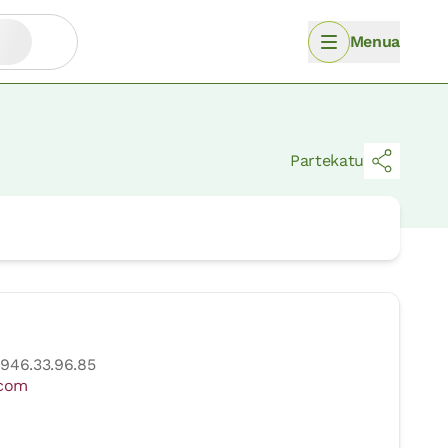
Menua
Partekatu
/ 946.33.96.85
.com