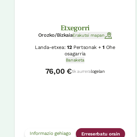
Etxegorri
Orozko/Bizkaia
Erakutsi mapan
Landa-etxea:
12
Pertsonak +
1
Ohe
osagarria
Banaketa
76,00 €
tik aurrera
logelan
Informazio gehiago
Erreserbatu orain