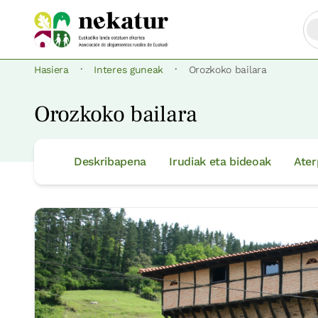
·
·
Hasiera
Interes guneak
Orozkoko bailara
Orozkoko bailara
Deskribapena
Irudiak eta bideoak
Ater