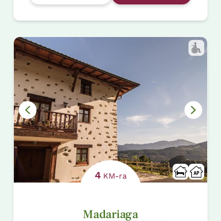
4
KM-ra
Madariaga