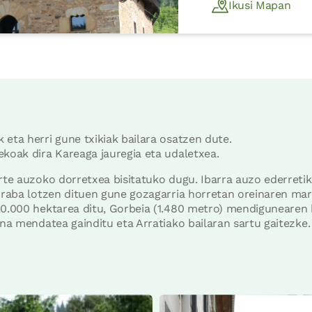
Ikusi Mapan
 eta herri gune txikiak bailara osatzen dute.
ekoak dira Kareaga jauregia eta udaletxea.
arte auzoko dorretxea bisitatuko dugu. Ibarra auzo ederret
 Araba lotzen dituen gune gozagarria horretan oreinaren ma
20.000 hektarea ditu, Gorbeia (1.480 metro) mendigunearen b
ana mendatea gainditu eta Arratiako bailaran sartu gaitezke.