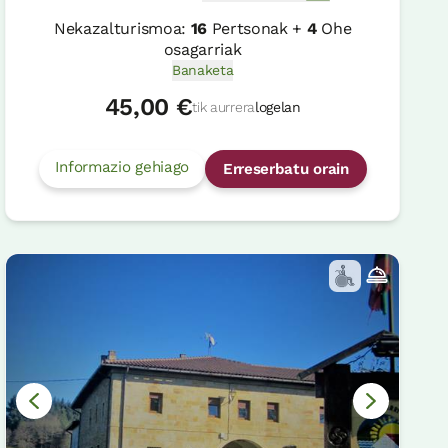
Nekazalturismoa:
16
Pertsonak +
4
Ohe
osagarriak
Banaketa
45,00 €
tik aurrera
logelan
Informazio gehiago
Erreserbatu orain