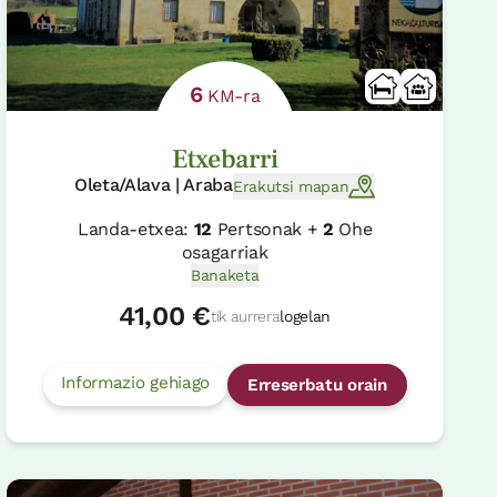
6
KM-ra
Etxebarri
Oleta/Alava | Araba
Erakutsi mapan
Landa-etxea:
12
Pertsonak +
2
Ohe
osagarriak
Banaketa
41,00 €
tik aurrera
logelan
Informazio gehiago
Erreserbatu orain