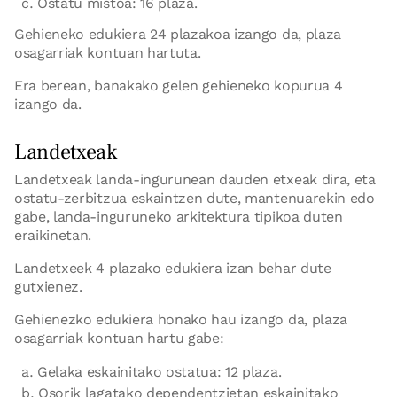
Ostatu mistoa: 16 plaza.
Gehieneko edukiera 24 plazakoa izango da, plaza
osagarriak kontuan hartuta.
Era berean, banakako gelen gehieneko kopurua 4
izango da.
Landetxeak
Landetxeak landa-ingurunean dauden etxeak dira, eta
ostatu-zerbitzua eskaintzen dute, mantenuarekin edo
gabe, landa-inguruneko arkitektura tipikoa duten
eraikinetan.
Landetxeek 4 plazako edukiera izan behar dute
gutxienez.
Gehienezko edukiera honako hau izango da, plaza
osagarriak kontuan hartu gabe:
Gelaka eskainitako ostatua: 12 plaza.
Osorik lagatako dependentzietan eskainitako