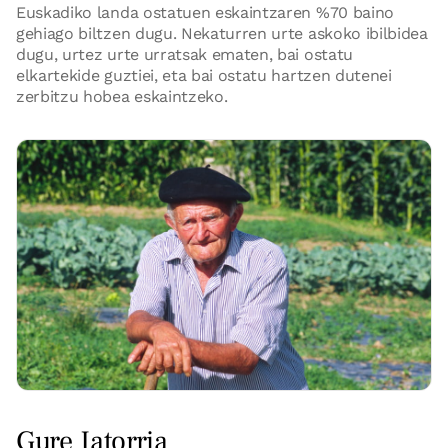
Euskadiko landa ostatuen eskaintzaren %70 baino
gehiago biltzen dugu. Nekaturren urte askoko ibilbidea
dugu, urtez urte urratsak ematen, bai ostatu
elkartekide guztiei, eta bai ostatu hartzen dutenei
zerbitzu hobea eskaintzeko.
Gure Jatorria