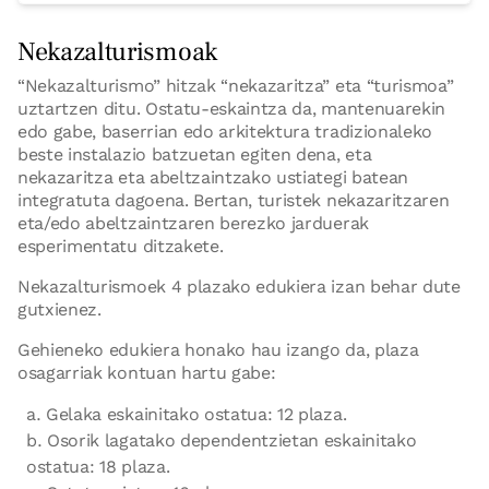
Nekazalturismoak
“Nekazalturismo” hitzak “nekazaritza” eta “turismoa”
uztartzen ditu. Ostatu-eskaintza da, mantenuarekin
edo gabe, baserrian edo arkitektura tradizionaleko
beste instalazio batzuetan egiten dena, eta
nekazaritza eta abeltzaintzako ustiategi batean
integratuta dagoena. Bertan, turistek nekazaritzaren
eta/edo abeltzaintzaren berezko jarduerak
esperimentatu ditzakete.
Nekazalturismoek 4 plazako edukiera izan behar dute
gutxienez.
Gehieneko edukiera honako hau izango da, plaza
osagarriak kontuan hartu gabe:
Gelaka eskainitako ostatua: 12 plaza.
Osorik lagatako dependentzietan eskainitako
ostatua: 18 plaza.