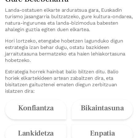
Landa-ostatuen elkarte arduratsua gara, Euskadin
turismo jasangarria bultzatzeko, gure kultura-ondarea,
natura-ingurunea eta landa-bizimodua babesten
ahalegin guztia egiten duen elkartea.
Hori lortzeko, etengabe hobetzen lagunduko digun
estrategia izan behar dugu, ostatu bazkideen
jarraitutasuna bermatzeko eta haien lehiakortasuna
hobetzeko.
Estrategia horrek hainbat balio biltzen ditu. Balio
horiek elkartekideen artean zabaltzen dira, eta
bisitatzen gaituztenei ematen diegun zerbitzuan
islatzen dira:
Konfiantza
Bikaintasuna
Lankidetza
Enpatia