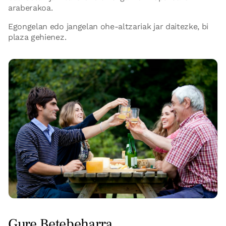
araberakoa.
Egongelan edo jangelan ohe-altzariak jar daitezke, bi
plaza gehienez.
Gure Betebeharra