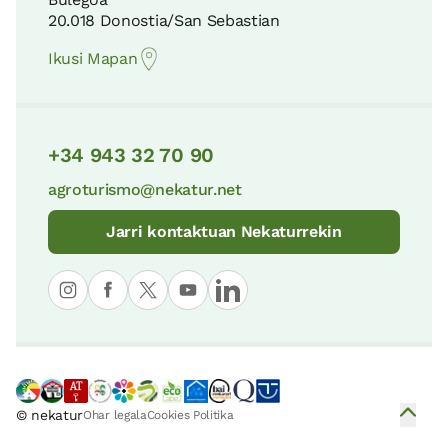
20.018 Donostia/San Sebastian
Ikusi Mapan
+34 943 32 70 90
agroturismo@nekatur.net
Jarri kontaktuan Nekaturrekin
© nekatur
Ohar legala
Cookies Politika