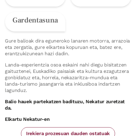
Gardentasuna
Gure balioak dira eguneroko lanaren motorra, arrazoia
eta zergatia, gure elkartea kopuruan eta, batez ere,
erantzukizunean hazi dadin.
Landa-esperientzia osoa eskaini nahi diegu bisitatzen
gaituztenei, Euskadiko paisaiak eta kultura ezagutzera
gonbidatuz eta, horrela, nekazaritza-mundua eta
landa-turismo jasangarria eta inklusiboa indartzen
lagunduz.
Balio hauek partekatzen badituzu, Nekatur zuretzat
da.
Elkartu Nekatur-en
Irekiera prozesuan dauden ostatuak