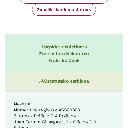
Zabalik dauden ostatuak
Harpidetu buletinera
Zure ostatu Nekaturen
Praktika Onak
Ostatutako sarbidea
Nekatur
Número de registro: ASS00303
Zuatzu - Edificio PIA Eraikina
Juan Fermin Gilisagasti, 2 - Oficina 310
Bulegoa