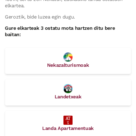
elkartea.
Geroztik, bide luzea egin dugu.
Gure elkarteak 3 ostatu mota hartzen ditu bere
baitan:
Nekazalturismoak
Landetxeak
Landa Apartamentuak