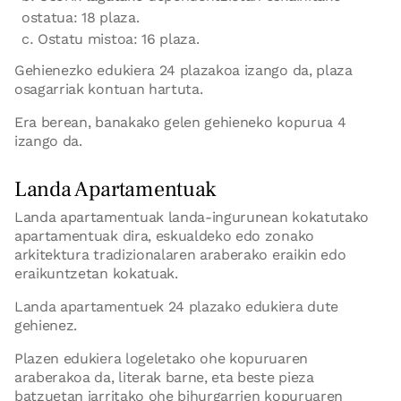
ostatua: 18 plaza.
Ostatu mistoa: 16 plaza.
Gehienezko edukiera 24 plazakoa izango da, plaza
osagarriak kontuan hartuta.
Era berean, banakako gelen gehieneko kopurua 4
izango da.
Landa Apartamentuak
Landa apartamentuak landa-ingurunean kokatutako
apartamentuak dira, eskualdeko edo zonako
arkitektura tradizionalaren araberako eraikin edo
eraikuntzetan kokatuak.
Landa apartamentuek 24 plazako edukiera dute
gehienez.
Plazen edukiera logeletako ohe kopuruaren
araberakoa da, literak barne, eta beste pieza
batzuetan jarritako ohe bihurgarrien kopuruaren