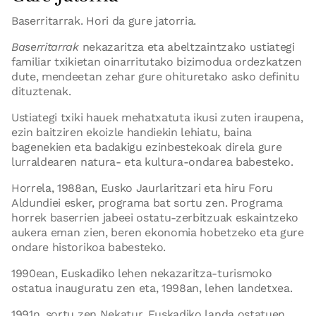
Baserritarrak. Hori da gure jatorria.
Baserritarrak
nekazaritza eta abeltzaintzako ustiategi
familiar txikietan oinarritutako bizimodua ordezkatzen
dute, mendeetan zehar gure ohituretako asko definitu
dituztenak.
Ustiategi txiki hauek mehatxatuta ikusi zuten iraupena,
ezin baitziren ekoizle handiekin lehiatu, baina
bagenekien eta badakigu ezinbestekoak direla gure
lurraldearen natura- eta kultura-ondarea babesteko.
Horrela, 1988an, Eusko Jaurlaritzari eta hiru Foru
Aldundiei esker, programa bat sortu zen. Programa
horrek baserrien jabeei ostatu-zerbitzuak eskaintzeko
aukera eman zien, beren ekonomia hobetzeko eta gure
ondare historikoa babesteko.
1990ean, Euskadiko lehen nekazaritza-turismoko
ostatua inauguratu zen eta, 1998an, lehen landetxea.
1991n, sortu zen Nekatur, Euskadiko landa ostatuen