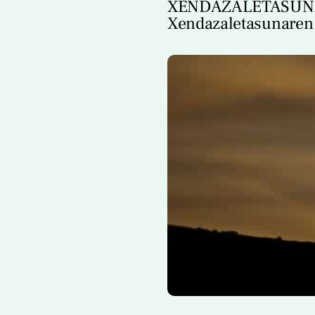
XENDAZALETASUN
Xendazaletasunaren