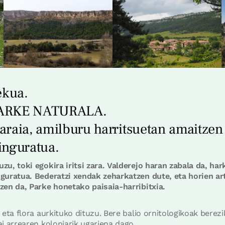
ekua.
ARKE NATURALA.
araia, amilburu harritsuetan amaitzen
inguratua.
u, toki egokira iritsi zara. Valderejo haran zabala da, ha
guratua. Bederatzi xendak zeharkatzen dute, eta horien ar
zen da, Parke honetako paisaia-harribitxia.
eta flora aurkituko dituzu. Bere balio ornitologikoak berezik
i arrearen koloniarik ugariena dago.