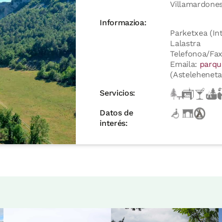
Villamardones
Informazioa:
Parketxea (In
Lalastra
Telefonoa/Fax
Emaila:
parqu
(Asteleheneta
Servicios:
Datos de
interés: