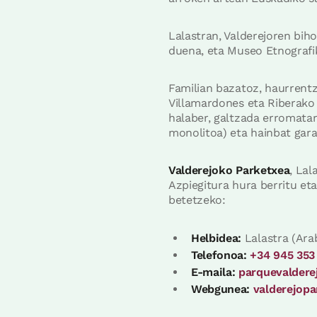
Lalastran, Valderejoren bih
duena, eta Museo Etnografik
Familian bazatoz, haurrent
Villamardones eta Riberako 
halaber, galtzada erromat
monolitoa) eta hainbat gara
Valderejoko Parketxea
, Lal
Azpiegitura hura berritu et
betetzeko:
Helbidea:
Lalastra (Ara
Telefonoa:
+34 945 353
E-maila:
parquevaldere
Webgunea:
valderejopa