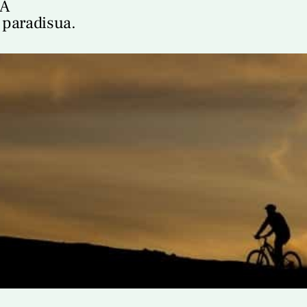
A
 paradisua.