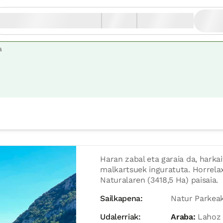
a
Haran zabal eta garaia da, hark
malkartsuek inguratuta. Horrela
Naturalaren (3418,5 Ha) paisaia.
Sailkapena:
Natur Parkea
Udalerriak:
Araba:
Lahoz (