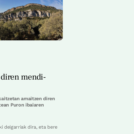
 diren mendi-
rkaitzetan amaitzen diren
tean Puron ibaiaren
i deigarriak dira, eta bere