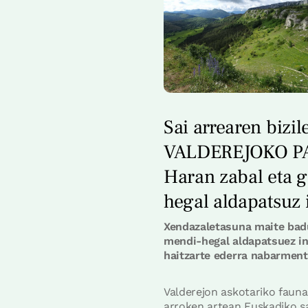
Sai arrearen bizil
VALDEREJOKO P
Haran zabal eta g
hegal aldapatsuz 
Xendazaletasuna maite baduz
mendi-hegal aldapatsuez in
haitzarte ederra nabarment
Valderejon askotariko fauna 
arroken artean Euskadiko sa