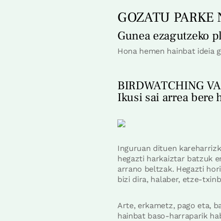
GOZATU PARKE
Gunea ezagutzeko pl
Hona hemen hainbat ideia g
BIRDWATCHING V
Ikusi sai arrea bere 
Inguruan dituen kareharrizk
hegazti harkaiztar batzuk e
arrano beltzak. Hegazti hori
bizi dira, halaber, etze-tx
Arte, erkametz, pago eta, b
hainbat baso-harraparik habi