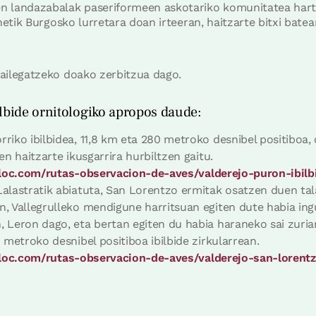
 landazabalak paseriformeen askotariko komunitatea hartz
netik Burgosko lurretara doan irteeran, haitzarte bitxi bate
ailegatzeko doako zerbitzua dago.
lbide ornitologiko apropos daude:
riko ibilbidea, 11,8 km eta 280 metroko desnibel positiboa,
en haitzarte ikusgarrira hurbiltzen gaitu.
kiloc.com/rutas-observacion-de-aves/valderejo-puron-ibil
alastratik abiatuta, San Lorentzo ermitak osatzen duen talai
, Vallegrulleko mendigune harritsuan egiten dute habia ing
 Leron dago, eta bertan egiten du habia haraneko sai zuria
 metroko desnibel positiboa ibilbide zirkularrean.
kiloc.com/rutas-observacion-de-aves/valderejo-san-lorent