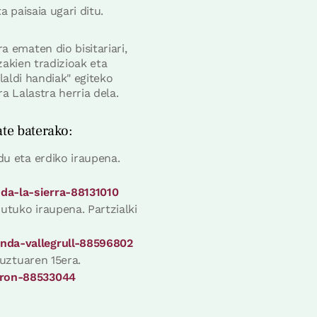
 paisaia ugari ditu.
 ematen dio bisitariari,
zakien tradizioak eta
laldi handiak" egiteko
a Lalastra herria dela.
ate baterako:
du eta erdiko iraupena.
da-la-sierra-88131010
tuko iraupena. Partzialki
enda-vallegrull-88596802
buztuaren 15era.
leron-88533044