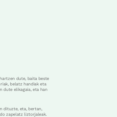
hartzen dute, baita beste
riak, belatz handiak eta
n dute elikagaia, eta han
 dituzte, eta, bertan,
o zapelatz liztorjaleak.