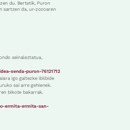
en du. Bertatik, Puron
an sartzen da, ur-zozoaren
 ondo seinaleztatua,
bidea-senda-puron-76121712
ara igo gaitezke ibilbide
uruko sai arre gehienek.
ren bikote bakarrak.
zo-ermita-ermita-san-