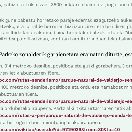
 nahiz eta txikia izan -3500 hektarea baino ez-, ingurune eta
k gune babestu horretako paraje ederrak ezagutzeko aukera
tzeko, eta lurralde horretan bizi izan ziren eta bizi diren gi
 ibilbide laburrak dira, baina horietako batzuk lotu eta "ibi
lbidea planifikatzean, kontuan izan iturria duen leku bakarr
 Parkeko zonalderik garaienetara eramaten dituzte, es
. 314 metroko desnibel positiboa eta gutxi gorabehera 3 or
laren 1etik abuztuaren 15era.
iloc.com/rutas-senderismo/parque-natural-de-valderjo-sen
 100 metroko desnibel positiboa eta ordu eta hamabost minu
k abuztuaren 15era.
iloc.com/rutas-senderismo/parque-natural-de-valderejo-s
a ordubeteko iraupena. Partzialki itxita urtarrilaren 1etik a
iloc.com/rutas-a-pie/parque-natural-de-valderejo-senda-
eta berrogeita bost minutu inguruko iraupena.
kiloc.com/wikiloc/user.do?id=9749036&from=30&to=40