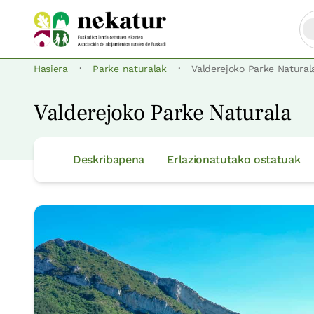
·
·
Hasiera
Parke naturalak
Valderejoko Parke Natural
Valderejoko Parke Naturala
Deskribapena
Erlazionatutako ostatuak