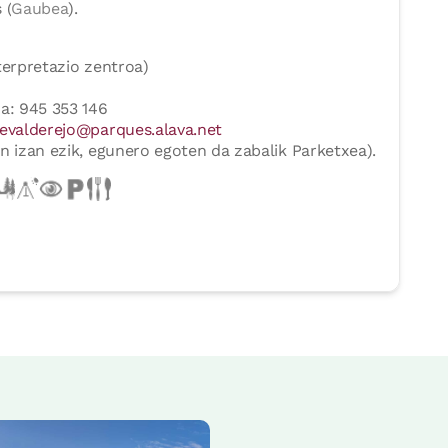
 (
Gaubea
).
terpretazio zentroa)
a: 945 353 146
evalderejo@parques.alava.net
n izan ezik, egunero egoten da zabalik Parketxea).