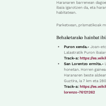
Haranaren barrenean dagoen
ibaia igarotzen da, eta hara
habitatean.
Parketxean, prismatikoak m
Behaketarako hainbat ibi
Puron xenda.-
Joan-etor
Lalastratik Puron ibaiar
Track-a:
https://es.wi
San Lorentzo ermita.-
L
honetan. Horren gainean
Haranaren beste aldean,
Guztira, ia 7 km eta 280
Track-a:
https://es.wi
lorenzo-76121262