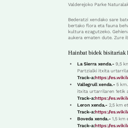
Valderejoko Parke Naturalak,
Bederatzi xendako sare bate
bertako flora eta fauna beha
kultura ezagutzeko. Gehienak
aukera ematen dute. Zure ibi
Hainbat bidek bisitariak
La Sierra xenda.-
9,5 km
Partzialki itxita urtarri
Track-a:
https://es.wik
Vallegrull xenda.-
5 km.
itxita urtarrilaren 1eti
Track-a:
https://es.wik
Leron xenda.-
2,5 km et
Track-a:
https://es.wik
Boveda xenda.-
1,5 km 
Track-a:
https://es.wi