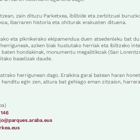
otzean, zain dituzu Parketxea, ibilbide eta zerbitzuei buru
oa, ibarraren historia eta ohiturak erakusten dituena.
zako eta piknikerako ekipamendua duen atsedenleku bat du
herriguneak, azken biak hustutako herriak eta ibiltzeko inte
ar baten hondakinak, monumentu megalitikoak (San Lorent
itako baselizak daude.
astrako herrigunean dago. Eraikina garai batean haran hone
a handitu egin zen, altura bat gehiago eman zitzaion, harre
ba)
 146
jo@parques.araba.eus
rkea.eus