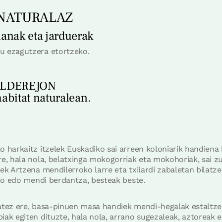
 NATURALAZ
anak eta jarduerak
u ezagutzera etortzeko.
ALDEREJON
habitat naturalean.
o harkaitz itzelek Euskadiko sai arreen koloniarik handiena 
re, hala nola, belatxinga mokogorriak eta mokohoriak, sai zu
ek Artzena mendilerroko larre eta txilardi zabaletan bilatze
inbo edo mendi berdantza, besteak beste.
atez ere, basa-pinuen masa handiek mendi-hegalak estaltzen
ak egiten dituzte, hala nola, arrano sugezaleak, aztoreak ed