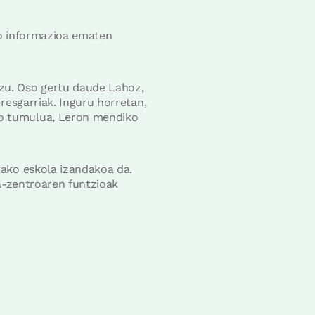
zko informazioa ematen
zu. Oso gertu daude Lahoz,
resgarriak. Inguru horretan,
zo tumulua, Leron mendiko
tako eskola izandakoa da.
ra-zentroaren funtzioak