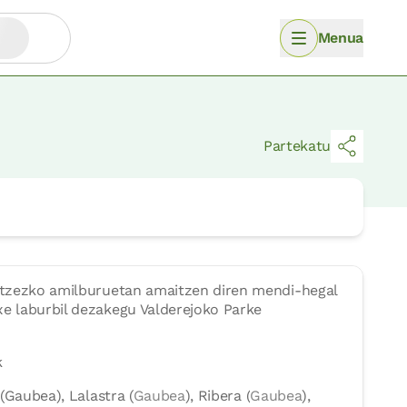
Menua
Partekatu
aitzezko amilburuetan amaitzen diren mendi-hegal
xe laburbil dezakegu Valderejoko Parke
k
Gaubea), Lalastra (
Gaubea
), Ribera (
Gaubea
),