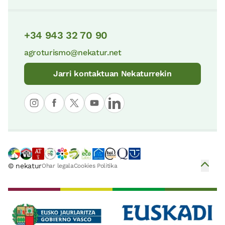
+34 943 32 70 90
agroturismo@nekatur.net
Jarri kontaktuan Nekaturrekin
© nekatur
Ohar legala
Cookies Politika