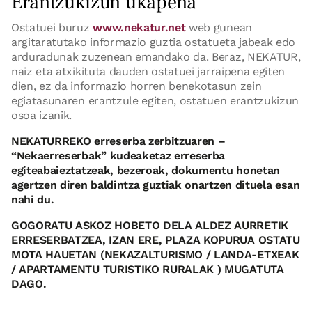
Erantzukizun ukapena
Ostatuei buruz
www.nekatur.net
web gunean
argitaratutako informazio guztia ostatueta jabeak edo
arduradunak zuzenean emandako da. Beraz, NEKATUR,
naiz eta atxikituta dauden ostatuei jarraipena egiten
dien, ez da informazio horren benekotasun zein
egiatasunaren erantzule egiten, ostatuen erantzukizun
osoa izanik.
NEKATURREKO erreserba zerbitzuaren –
“Nekaerreserbak” kudeaketaz erreserba
egiteabaieztatzeak, bezeroak, dokumentu honetan
agertzen diren baldintza guztiak onartzen dituela esan
nahi du.
GOGORATU ASKOZ HOBETO DELA ALDEZ AURRETIK
ERRESERBATZEA, IZAN ERE, PLAZA KOPURUA OSTATU
MOTA HAUETAN (NEKAZALTURISMO / LANDA-ETXEAK
/ APARTAMENTU TURISTIKO RURALAK ) MUGATUTA
DAGO.