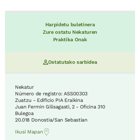
Harpidetu buletinera
Zure ostatu Nekaturen
Praktika Onak
Ostatutako sarbidea
Nekatur
Número de registro: ASS00303
Zuatzu - Edificio PIA Eraikina
Juan Fermin Gilisagasti, 2 - Oficina 310
Bulegoa
20.018 Donostia/San Sebastian
Ikusi Mapan