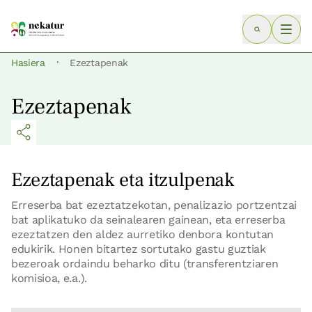
·
Hasiera
Ezeztapenak
Ezeztapenak
Ezeztapenak eta itzulpenak
Erreserba bat ezeztatzekotan, penalizazio portzentzai
bat aplikatuko da seinalearen gainean, eta erreserba
ezeztatzen den aldez aurretiko denbora kontutan
edukirik. Honen bitartez sortutako gastu guztiak
bezeroak ordaindu beharko ditu (transferentziaren
komisioa, e.a.).