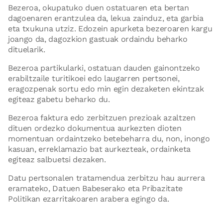
Bezeroa, okupatuko duen ostatuaren eta bertan
dagoenaren erantzulea da, lekua zainduz, eta garbia
eta txukuna utziz. Edozein apurketa bezeroaren kargu
joango da, dagozkion gastuak ordaindu beharko
dituelarik.
Bezeroa partikularki, ostatuan dauden gainontzeko
erabiltzaile turitikoei edo laugarren pertsonei,
eragozpenak sortu edo min egin dezaketen ekintzak
egiteaz gabetu beharko du.
Bezeroa faktura edo zerbitzuen prezioak azaltzen
dituen ordezko dokumentua aurkezten dioten
momentuan ordaintzeko betebeharra du, non, inongo
kasuan, erreklamazio bat aurkezteak, ordainketa
egiteaz salbuetsi dezaken.
Datu pertsonalen tratamendua zerbitzu hau aurrera
eramateko, Datuen Babeserako eta Pribazitate
Politikan ezarritakoaren arabera egingo da.