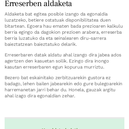
Erreserben aldaketa
Aldaketa bat egitea posible izango da egonaldia
luzatzeko, betiere ostatuak disponibilitatea duen
bitartean. Egoera hau ematen bada prezioaren kalkulu
berria egingo da dagokion prezioen arabera, erreserba
berria luzatuko da eta seinalearen diru-sarrera
baieztatzean baieztatuko delarik.
Erreserbaren datak aldatu ahal izango dira jabea ados
agertzen den kasuetan soilik. Ezingo dira inongo
kasutan erreserbaren egun kopurua murriztu.
Bezero bat eskainitako zerbitzuarekin gustora ez
badago, lehen bailen jabearekin edo gure bulegoarekin
harremanetan jarri behar du. Honela, gauzak argitu
ahal izago dira egonaldian zehar.