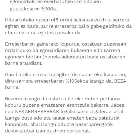
egonaldiak: erreserbatutako zerbitzuen
guztizkoaren %100a.
Hitzartutako epean (48 ordu) seinalearen diru-sarrera
egiten ez bada, aurre erreserba balio gabe geldituko da
eta ezeztatua egotera pasako da.
Erreserbaren gainerako kopurua, ostatuan zuzenean
ordainduko da egonaldiaren bukaeran edo sarrera
egunean bertan (honela adierazten bada ostatuaren
barne araudian).
Gau bateko erreserba egiten den aparteko kasuetan,
diru-sarrera erreserbaren %100ekoa izango da, BEZA
barne.
Bezeroa izango da ostatua beteko duten pertsona
kopuru zuzena ematearen erantzule bakarra. Jabea
edo NEKAERRESERBAK legalki sarrera galerazi ahal
izango dute edo eta kasua ematen bada ostatutik
kanporatu ahal izango dituzte bezeroarengatik
deklaratutak izan ez diren pertsonak.