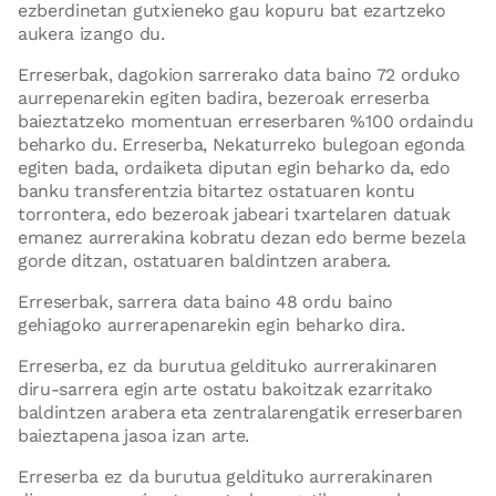
ezberdinetan gutxieneko gau kopuru bat ezartzeko
aukera izango du.
Erreserbak, dagokion sarrerako data baino 72 orduko
aurrepenarekin egiten badira, bezeroak erreserba
baieztatzeko momentuan erreserbaren %100 ordaindu
beharko du. Erreserba, Nekaturreko bulegoan egonda
egiten bada, ordaiketa diputan egin beharko da, edo
banku transferentzia bitartez ostatuaren kontu
torrontera, edo bezeroak jabeari txartelaren datuak
emanez aurrerakina kobratu dezan edo berme bezela
gorde ditzan, ostatuaren baldintzen arabera.
Erreserbak, sarrera data baino 48 ordu baino
gehiagoko aurrerapenarekin egin beharko dira.
Erreserba, ez da burutua geldituko aurrerakinaren
diru-sarrera egin arte ostatu bakoitzak ezarritako
baldintzen arabera eta zentralarengatik erreserbaren
baieztapena jasoa izan arte.
Erreserba ez da burutua geldituko aurrerakinaren