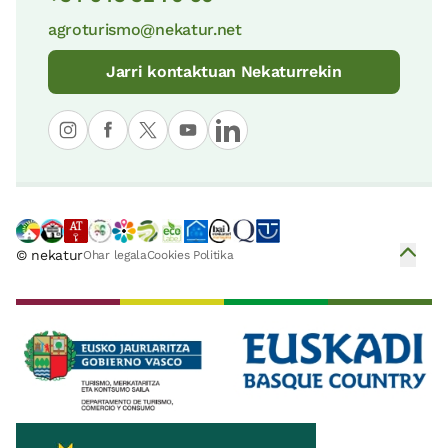
agroturismo@nekatur.net
Jarri kontaktuan Nekaturrekin
© nekatur
Ohar legala
Cookies Politika