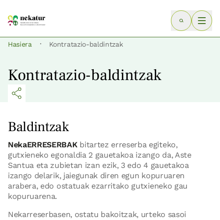
·
Hasiera
Kontratazio-baldintzak
Kontratazio-baldintzak
Baldintzak
NekaERRESERBAK
bitartez erreserba egiteko,
gutxieneko egonaldia 2 gauetakoa izango da, Aste
Santua eta zubietan izan ezik, 3 edo 4 gauetakoa
izango delarik, jaiegunak diren egun kopuruaren
arabera, edo ostatuak ezarritako gutxieneko gau
kopuruarena.
Nekarreserbasen, ostatu bakoitzak, urteko sasoi