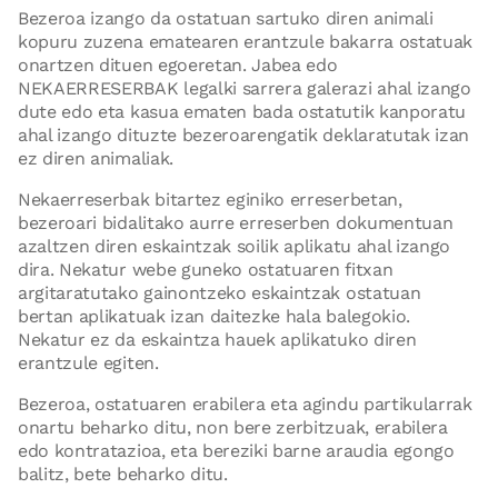
Bezeroa izango da ostatuan sartuko diren animali
kopuru zuzena ematearen erantzule bakarra ostatuak
onartzen dituen egoeretan. Jabea edo
NEKAERRESERBAK legalki sarrera galerazi ahal izango
dute edo eta kasua ematen bada ostatutik kanporatu
ahal izango dituzte bezeroarengatik deklaratutak izan
ez diren animaliak.
Nekaerreserbak bitartez eginiko erreserbetan,
bezeroari bidalitako aurre erreserben dokumentuan
azaltzen diren eskaintzak soilik aplikatu ahal izango
dira. Nekatur webe guneko ostatuaren fitxan
argitaratutako gainontzeko eskaintzak ostatuan
bertan aplikatuak izan daitezke hala balegokio.
Nekatur ez da eskaintza hauek aplikatuko diren
erantzule egiten.
Bezeroa, ostatuaren erabilera eta agindu partikularrak
onartu beharko ditu, non bere zerbitzuak, erabilera
edo kontratazioa, eta bereziki barne araudia egongo
balitz, bete beharko ditu.