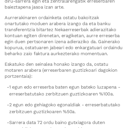
diru-sarrera egin eta zentralarengatik erreserbaren
baieztapena jasoa izan arte.
Aurrerakinaren ordainketa ostatu bakoitzak
onartutako moduen arabera izango da eta banku
transferentzia bitartez Nekaerreserbak adierazitako
kontuan egiten direnetan, eragiketan, aurre erreserba
egin duen pertsonaren izena adieraziko da. Gainerako
kopurua, ostatuaren jabeari edo enkargatuari ordaindu
beharko zaio faktura aurkezterako momentuan.
Eskatuko den seinalea honako izango da, ostatu
motaren arabera (erreserbaren guztizkoari dagokion
portzentaia):
1 egun edo erreserba baten egun bateko luzapena -
erreserbatutako zerbitzuen guztizkoaren %100a.
2 egun edo gehiagoko egonaldiak - erreserbatutako
zerbitzuen guztizkoaren %50a.
Sarrera data 72 ordu baino gutxiagora duten