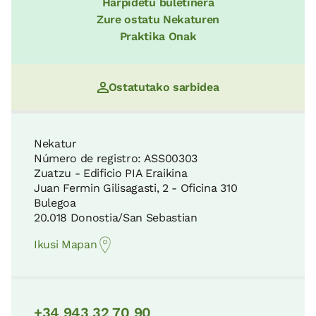
Harpidetu buletinera
Zure ostatu Nekaturen
Praktika Onak
Ostatutako sarbidea
Nekatur
Número de registro: ASS00303
Zuatzu - Edificio PIA Eraikina
Juan Fermin Gilisagasti, 2 - Oficina 310
Bulegoa
20.018 Donostia/San Sebastian
Ikusi Mapan
+34 943 32 70 90