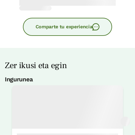
Apartamentuaren prezioa
145€tik
Comparte tu experiencia
aurrera
Aukerak:
2 - 3 edo 4 PAX
Erreserbatu orain
Zer ikusi eta egin
Ingurunea