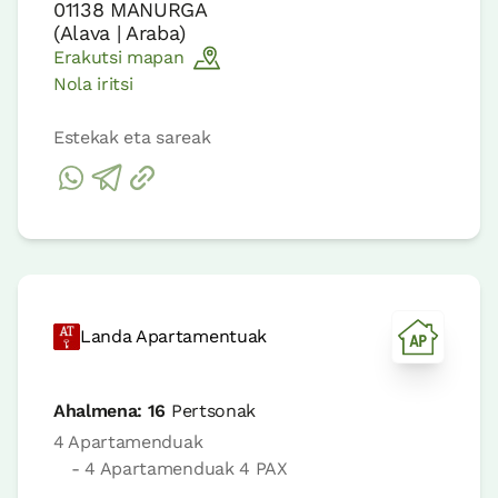
01138
MANURGA
(
Alava | Araba
)
Erakutsi mapan
Nola iritsi
Estekak eta sareak
Landa Apartamentuak
Ahalmena:
16
Pertsonak
4 Apartamenduak
- 4 Apartamenduak 4 PAX