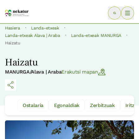
·
·
Hasiera
Landa-etxeak
·
·
Landa-etxeak Alava | Araba
Landa-etxeak MANURGA
Haizatu
Haizatu
MANURGA/Alava | Araba
Erakutsi mapan
Ostalaria
Egonaldiak
Zerbitzuak
Iritzia