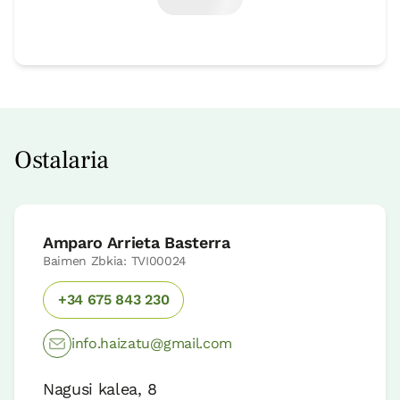
Ostalaria
Amparo Arrieta Basterra
Baimen Zbkia: TVI00024
+34 675 843 230
info.haizatu@gmail.com
Nagusi kalea, 8