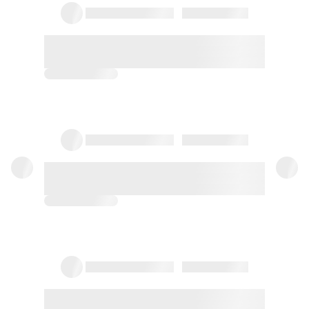
aurrera
Aukerak:
2 - 3 edo 4 PAX
Erreserbatu orain
apartamendua
Apartamendua 4 pax
1 Bainua