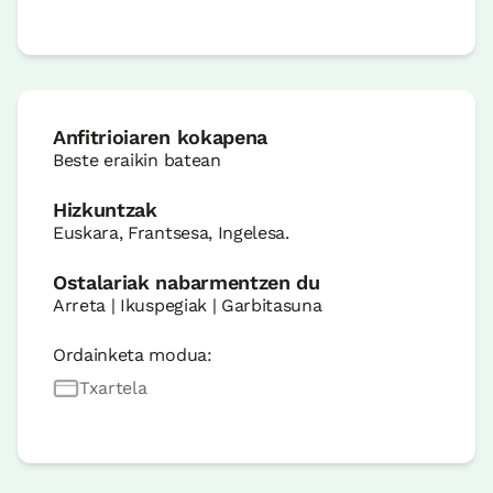
Anfitrioiaren kokapena
Beste eraikin batean
Hizkuntzak
Euskara, Frantsesa, Ingelesa.
Ostalariak nabarmentzen du
Arreta | Ikuspegiak | Garbitasuna
Ordainketa modua:
Txartela