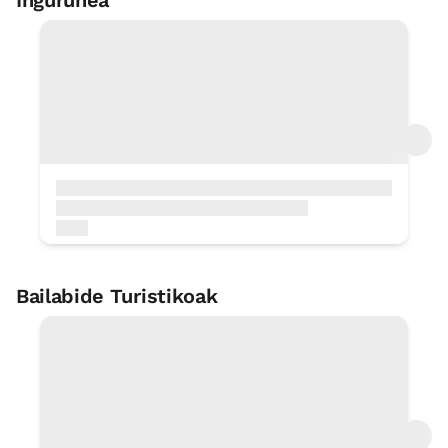
Ingurunea
Oinezko txangoak-ibilaldiak-
xendazaletasuna
< 1 Km
Arrantza
< 1 Km
Polikiroldegia
< 1 Km
Upelategietara bisitak
< 1 Km
Mendizaletasun
< 1 Km
Urtegia
< 1 Km
Bailabide Turistikoak
Bisita gidatuak
< 1 Km
Aiaraldea, natura eta historia
1 KM