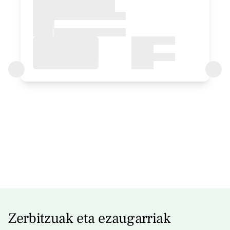
Logela - banakako 2 ohe
Bainua: Bainu bat
Logelaren prezioa
34,87€tik
aurrera
Aukerak:
1 edo 2 PAX
Erreserbatu orain
Zerbitzuak eta ezaugarriak