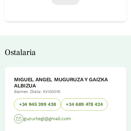
Ostalaria
MIGUEL ANGEL MUGURUZA Y GAIZKA
ALBIZUA
Baimen Zbkia: KVI00010
+34 945 399 438
+34 689 478 424
guzurtegi@gmail.com