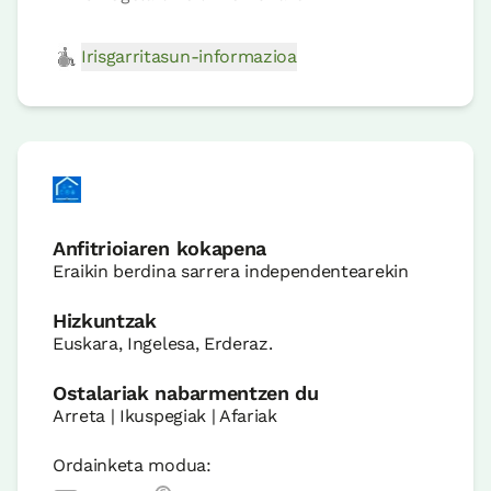
Irisgarritasun-informazioa
Anfitrioiaren kokapena
Eraikin berdina sarrera independentearekin
Hizkuntzak
Euskara, Ingelesa, Erderaz.
Ostalariak nabarmentzen du
Arreta | Ikuspegiak | Afariak
Ordainketa modua: