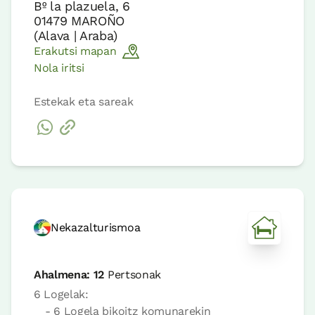
Bº la plazuela, 6
01479
MAROÑO
(
Alava | Araba
)
Erakutsi mapan
Nola iritsi
Estekak eta sareak
Nekazalturismoa
Ahalmena:
12
Pertsonak
6 Logelak:
- 6 Logela bikoitz komunarekin