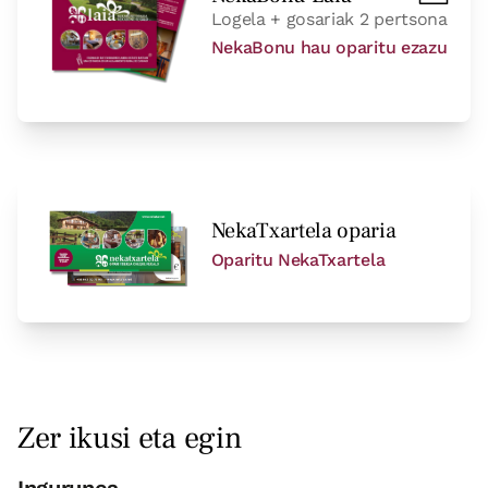
Logela + gosariak 2 pertsona
NekaBonu hau oparitu ezazu
NekaTxartela oparia
Oparitu NekaTxartela
Zer ikusi eta egin