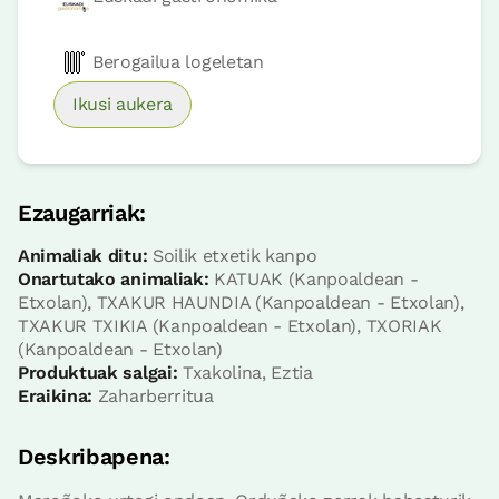
Erreserbatu orain
Berogailua logeletan
Ikusi aukera
Logela
Logela - ohe bikoitza
Ezaugarriak:
Bainua: Bainu bat
Animaliak ditu:
Soilik etxetik kanpo
Onartutako animaliak:
KATUAK (Kanpoaldean -
Etxolan), TXAKUR HAUNDIA (Kanpoaldean - Etxolan),
TXAKUR TXIKIA (Kanpoaldean - Etxolan), TXORIAK
(Kanpoaldean - Etxolan)
Produktuak salgai:
Txakolina, Eztia
Eraikina:
Zaharberritua
Deskribapena: