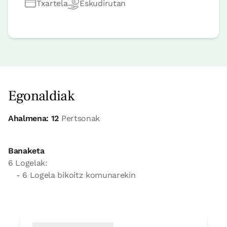
Txartela
Eskudirutan
Egonaldiak
Ahalmena: 12
Pertsonak
Banaketa
6 Logelak:
- 6 Logela bikoitz komunarekin
Logela