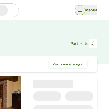
Menua
Partekatu
Zer ikusi eta egin