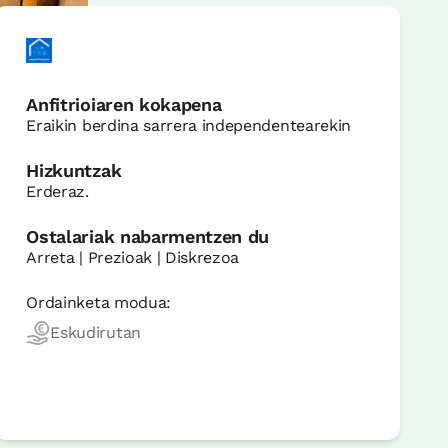
Anfitrioiaren kokapena
Eraikin berdina sarrera independentearekin
Hizkuntzak
Erderaz.
Ostalariak nabarmentzen du
Arreta | Prezioak | Diskrezoa
Ordainketa modua:
Eskudirutan