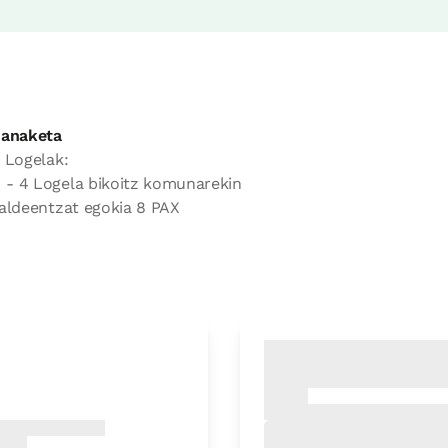
anaketa
 Logelak:
- 4 Logela bikoitz komunarekin
aldeentzat egokia 8 PAX
soa