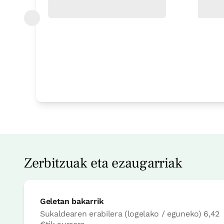
Logela
Logela - ohe bikoitza
Bainua: Dutxako bainugela osoa
Zerbitzuak eta ezaugarriak
Geletan bakarrik
Sukaldearen erabilera (logelako / eguneko)
6,42