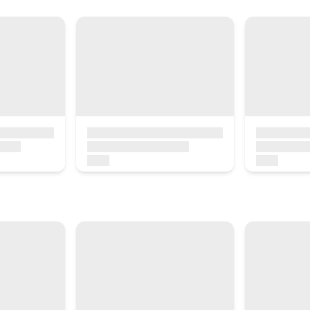
rua
Erreserbatu orain