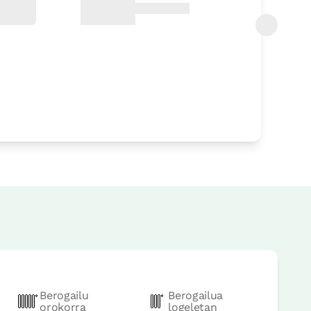
rrera
rrera
Berogailu
Berogailua
orokorra
logeletan