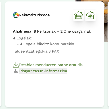
Nekazalturismoa
Ahalmena:
8
Pertsonak +
2
Ohe osagarriak
4 Logelak:
- 4 Logela bikoitz komunarekin
Taldeentzat egokia 8 PAX
Establezimenduaren barne araudia
Irisgarritasun-informazioa