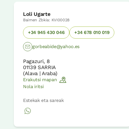
Loli Ugarte
Baimen Zbkia: KVI00028
+34 945 430 046
+34 678 010 019
gorbeabide@yahoo.es
Pagazuri, 8
01139
SARRIA
(
Alava | Araba
)
Erakutsi mapan
Nola iritsi
Estekak eta sareak