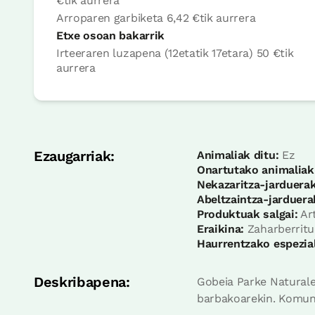
€
tik aurrera
Arroparen garbiketa
6,42 €
tik aurrera
Etxe osoan bakarrik
Irteeraren luzapena (12etatik 17etara)
50 €
tik
Logela
aurrera
Logela - banakako 2 ohe
Bainua: Dutxako bainugela osoa
Ezaugarriak:
Animaliak ditu:
Ez
Onartutako animaliak
Nekazaritza-jarduerak
Abeltzaintza-jarduera
Produktuak salgai:
Art
Eraikina:
Zaharberritu
Haurrentzako espezial
Deskribapena:
Gobeia Parke Naturale
Logela
barbakoarekin. Komuna