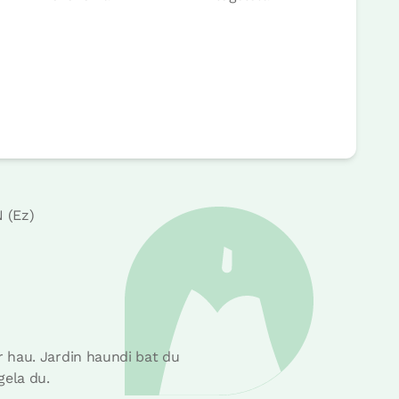
rrera
 (Ez)
 hau. Jardin haundi bat du
gela du.