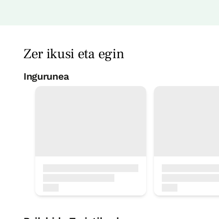
Logela - banakako 2 ohe
Bainua: Bainontziko bainugela osoa
Zer ikusi eta egin
Ingurunea
Udal igerilekua
< 1 Km
Etxe osorako aukera
Etxe osoa / taldeentzat egokia 8 pax
5 Bainuak
Arrantza
< 1 Km