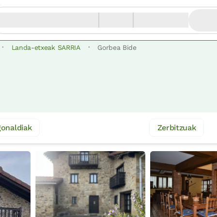
·
·
Landa-etxeak SARRIA
Gorbea Bide
onaldiak
Zerbitzuak