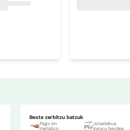
Logelaren prezioa
40€tik
au
Aukerak:
1 edo 2 PAX
Erreserbatu orain
Logelaren prezioa
40€tik
au
Aukerak:
1 edo 2 PAX
Beste zerbitzu batzuk
Erreserbatu orain
Pago en
Jolaslekua
metálico
inguru berdea