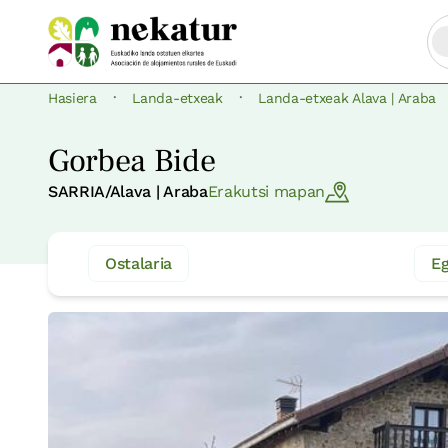
·
·
Hasiera
Landa-etxeak
Landa-etxeak Alava | Araba
Gorbea Bide
SARRIA/Alava | Araba
Erakutsi mapan
Ostalaria
Eg