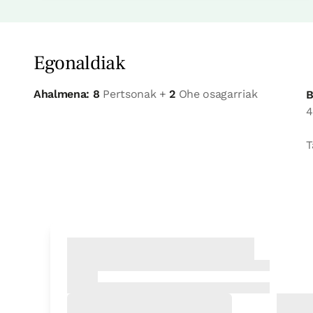
Egonaldiak
Ahalmena: 8
Pertsonak +
2
Ohe osagarriak
B
4
T
Logela
Logela - ohe bikoitza
Bainua: Dutxako bainugela o