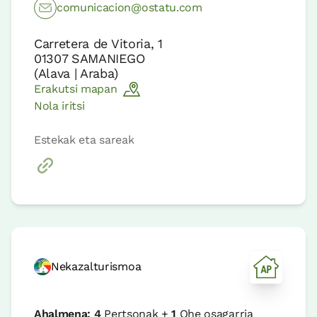
comunicacion@ostatu.com
Carretera de Vitoria, 1
01307
SAMANIEGO
(
Alava | Araba
)
Erakutsi mapan
Nola iritsi
Estekak eta sareak
Nekazalturismoa
Ahalmena:
4
Pertsonak +
1
Ohe osagarria