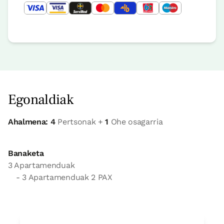
Egonaldiak
Ahalmena: 4
Pertsonak +
1
Ohe osagarria
Banaketa
3 Apartamenduak
- 3 Apartamenduak 2 PAX