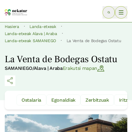
·
·
Hasiera
Landa-etxeak
·
Landa-etxeak Alava | Araba
·
Landa-etxeak SAMANIEGO
La Venta de Bodegas Ostatu
La Venta de Bodegas Ostatu
SAMANIEGO/Alava | Araba
Erakutsi mapan
Ostalaria
Egonaldiak
Zerbitzuak
Iritzia