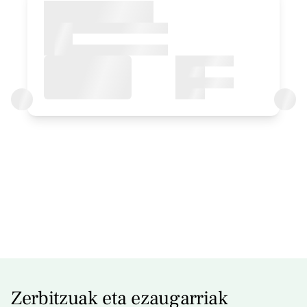
apartamendua
Apartamendua 2 pax
1 Bainua
Apartamentuaren prezioa
210€tik
aurrera
Erreserbatu orain
Zerbitzuak eta ezaugarriak