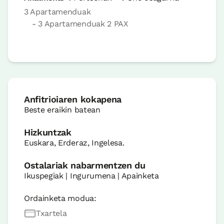
3 Apartamenduak
- 3 Apartamenduak 2 PAX
Anfitrioiaren kokapena
Beste eraikin batean
Hizkuntzak
Euskara, Erderaz, Ingelesa.
Ostalariak nabarmentzen du
Ikuspegiak | Ingurumena | Apainketa
Ordainketa modua:
Txartela