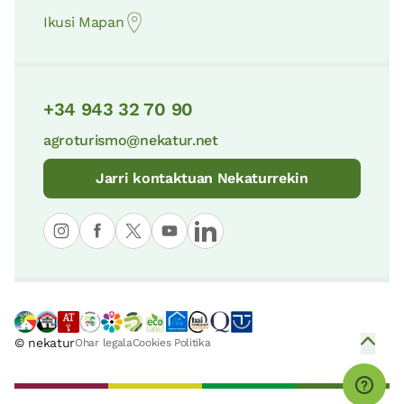
Urkiolako Parke Naturala
Ikusi Mapan
55 KM
Santa Maria de los Reyes eliza
8 KM
Club de montaña gasteiz
+34 943 32 70 90
Itxinako Biotopo Babestua
57 KM
agroturismo@nekatur.net
Arabako Mendialdea: Goi-mailako
ibilbidea
Jarri kontaktuan Nekaturrekin
9 KM
Aralarko Parke Naturala
64 KM
“Villa Lucía” Ardoaren Zentro Tematikoa
Gipuzkoako sendagaigileen elkartea
10 KM
Urdaibaiko Biosfera Erreserba
73 KM
© nekatur
Ohar legala
Cookies Politika
Guardiako Biotopo Babestua
10 KM