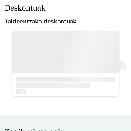
Deskontuak
Taldeentzako deskontuak
Hirukide
Berria