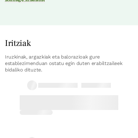
Iritziak
Iruzkinak, argazkiak eta balorazioak gure
establezimenduan ostatu egin duten erabiltzaileek
bidaliko dituzte.