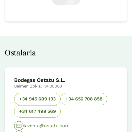
Ostalaria
Bodegas Ostatu S.L.
Baimen Zbkia: KVI00063
+34 945 609 133
+34 656 708 858
+34 617 499 569
laventa@ostatu.com