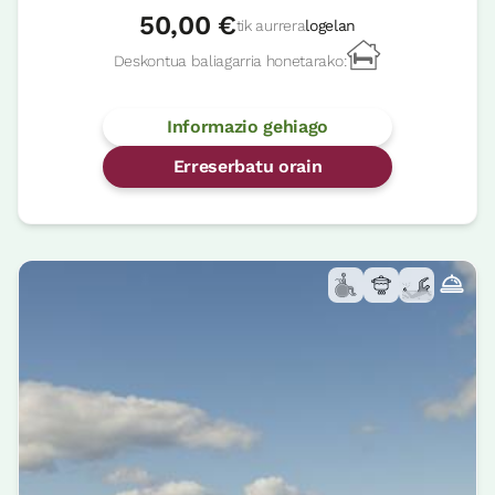
50,00 €
tik aurrera
logelan
Deskontua baliagarria honetarako:
Informazio gehiago
Erreserbatu orain