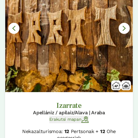
Izarrate
Apellániz / apilaiz/Alava | Araba
Erakutsi mapan
Nekazalturismoa:
12
Pertsonak +
12
Ohe
osagarriak