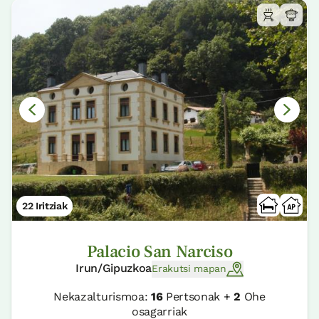
22 Iritziak
Palacio San Narciso
Irun/Gipuzkoa
Erakutsi mapan
Nekazalturismoa:
16
Pertsonak +
2
Ohe
osagarriak