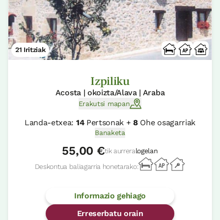
21 Iritziak
Izpiliku
Acosta | okoizta/Alava | Araba
Erakutsi mapan
Landa-etxea:
14
Pertsonak +
8
Ohe osagarriak
Banaketa
55,00 €
tik aurrera
logelan
Deskontua baliagarria honetarako:
Informazio gehiago
Erreserbatu orain