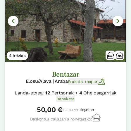
4 Iritziak
Bentazar
Elosu/Alava | Araba
Erakutsi mapan
Landa-etxea:
12
Pertsonak +
4
Ohe osagarriak
Banaketa
50,00 €
tik aurrera
logelan
Deskontua baliagarria honetarako: