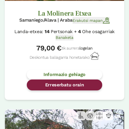
La Molinera Etxea
Samaniego/Alava | Araba
Erakutsi mapan
Landa-etxea:
14
Pertsonak +
4
Ohe osagarriak
Banaketa
79,00 €
tik aurrera
logelan
Deskontua baliagarria honetarako:
Informazio gehiago
Erreserbatu orain