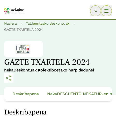
·
·
Hasiera
Taldeentzako deskontuak
GAZTE TXARTELA 2024
GAZTE TXARTELA 2024
nekaDeskontuak Kolektiboetako harpidedunei
Deskribapena
NekaDESCUENTO NEKATUR-en baldi
Deskribapena