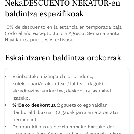
NekaDESCUENTO NEKATUR-en
baldintza espezifikoak
10% de descuento en la estancia en temporada baja
(todo el año excepto Julio y Agosto; Semana Santa,
Navidades, puentes y festivos).
Eskaintzaren baldintza orokorrak
Ezinbestekoa izango da, onuraduna,
kolektiboari/erakundeari/taldeari dagokion
akreditazioa aurkeztea, deskontua jaso ahal
izateko.
%10eko deskontua
2 gauetako egonaldian
denboraldi baxuan (2 gauak jarraian eta ostatu
berdinean).
Denboraldi baxua bezela honako hartuko da:
Urte osoa, Aste Santua, zubiak, jai egunak, udara