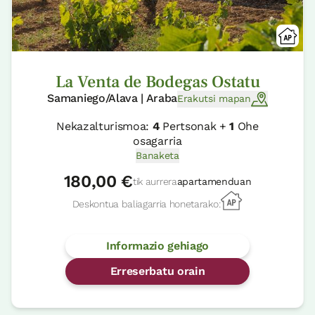
La Venta de Bodegas Ostatu
Samaniego/Alava | Araba
Erakutsi mapan
Nekazalturismoa:
4
Pertsonak +
1
Ohe
osagarria
Banaketa
180,00 €
tik aurrera
apartamenduan
Deskontua baliagarria honetarako:
Informazio gehiago
Erreserbatu orain