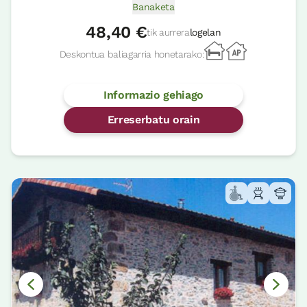
Banaketa
48,40 €
tik aurrera
logelan
Deskontua baliagarria honetarako:
Informazio gehiago
Erreserbatu orain