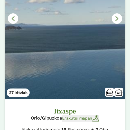
27 Iritziak
Itxaspe
Orio/Gipuzkoa
Erakutsi mapan
Nekazalturismoa:
16
Pertsonak +
3
Ohe