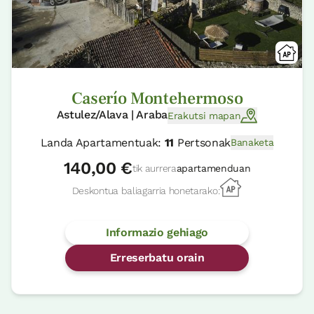
Caserío Montehermoso
Astulez/Alava | Araba
Erakutsi mapan
Landa Apartamentuak:
11
Pertsonak
Banaketa
140,00 €
tik aurrera
apartamenduan
Deskontua baliagarria honetarako:
Informazio gehiago
Erreserbatu orain