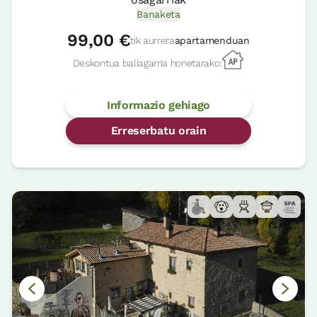
Banaketa
99,00 €
tik aurrera
apartamenduan
Deskontua baliagarria honetarako:
Informazio gehiago
Erreserbatu orain