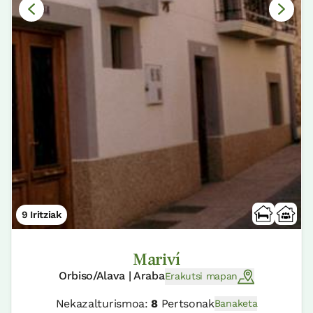
9 Iritziak
Mariví
Orbiso/Alava | Araba
Erakutsi mapan
Nekazalturismoa:
8
Pertsonak
Banaketa