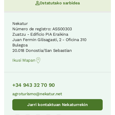
Ostatutako sarbidea
Nekatur
Número de registro: ASS00303
Zuatzu - Edificio PIA Eraikina
Juan Fermin Gilisagasti, 2 - Oficina 310
Bulegoa
20.018 Donostia/San Sebastian
Ikusi Mapan
+34 943 32 70 90
agroturismo@nekatur.net
Jarri kontaktuan Nekaturrekin