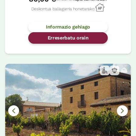
Deskontua baliagarria honetarako:
Informazio gehiago
Erreserbatu orain