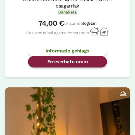
osagarriak
Banaketa
74,00 €
tik aurrera
logelan
Deskontua baliagarria honetarako:
Informazio gehiago
Erreserbatu orain