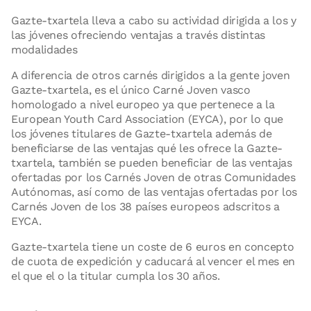
Gazte-txartela lleva a cabo su actividad dirigida a los y
las jóvenes ofreciendo ventajas a través distintas
modalidades
A diferencia de otros carnés dirigidos a la gente joven
Gazte-txartela, es el único Carné Joven vasco
homologado a nivel europeo ya que pertenece a la
European Youth Card Association (EYCA), por lo que
los jóvenes titulares de Gazte-txartela además de
beneficiarse de las ventajas qué les ofrece la Gazte-
txartela, también se pueden beneficiar de las ventajas
ofertadas por los Carnés Joven de otras Comunidades
Autónomas, así como de las ventajas ofertadas por los
Carnés Joven de los 38 países europeos adscritos a
EYCA.
Gazte-txartela tiene un coste de 6 euros en concepto
de cuota de expedición y caducará al vencer el mes en
el que el o la titular cumpla los 30 años.