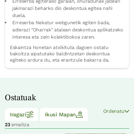
Erreserba egiterako garaian, onuradunak jabeari
jakinarazi beharko dio deskontua egitea nahi
duela.
Erreserba Nekatur webgunetik egiten bada,
adierazi "Oharrak" atalean deskontua aplikatzeko
interesa eta zein kolektibokoa zaren.
Eskaintza honetan atxikituta dagoen ostatu
bakoitza aipatutako baldintzetan deskontua
egiteko ardura du, eta erantzule bakarra da.
Ostatuak
Ordenatu
Iragazi
Ikusi Mapan
23
emaitza