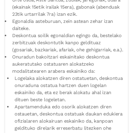
(ekainak 15etik irailak 15era), gabonak (abenduak
23tik urtarrilak 7ra) izan ezik.
Egonaldia asteburuan, zein astean zehar izan
daiteke.
Deskontua soilik egonaldian egingo da, bestelako
zerbitzuak deskontutik kanpo geldituaz
(gosariak, bazkariak, afariak, ohe gehigarriak, e.a.).
Onuradun bakoitzari eskainitako deskontua
aukeratutako ostatuaren alokatzeko
modalitatearen arabera eskainiko da:
Logelaka alokatzen diren ostatuetan, deskontua
onuraduna ostatua hartzen duen logelan
eskainiko da, eta ez berak alokatu ahal izan
dituen beste logeletan.
Apartamenduka edo osorik alokatzen diren
ostauetan, deskontua ostatuak daukan edukiera
ofizialaren alokairuan eskainiko da, kanpoan
geldituko direlarik erreserbatu litezken ohe