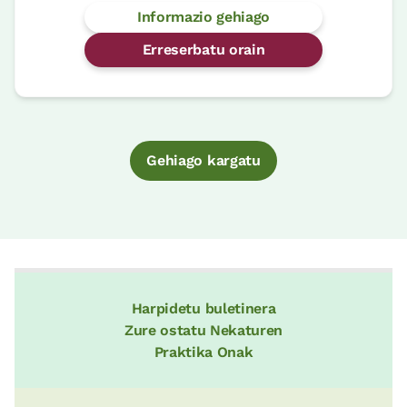
Informazio gehiago
Erreserbatu orain
Gehiago kargatu
Harpidetu buletinera
Zure ostatu Nekaturen
Praktika Onak