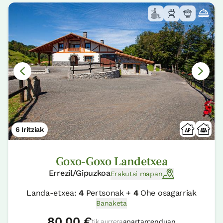
6 Iritziak
Goxo-Goxo Landetxea
Errezil/Gipuzkoa
Erakutsi mapan
Landa-etxea:
4
Pertsonak +
4
Ohe osagarriak
Banaketa
80,00 €
tik aurrera
apartamenduan