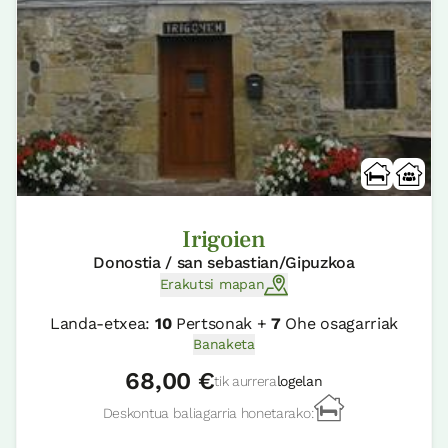
Irigoien
Donostia / san sebastian/Gipuzkoa
Erakutsi mapan
Landa-etxea:
10
Pertsonak +
7
Ohe osagarriak
Banaketa
68,00 €
tik aurrera
logelan
Deskontua baliagarria honetarako: