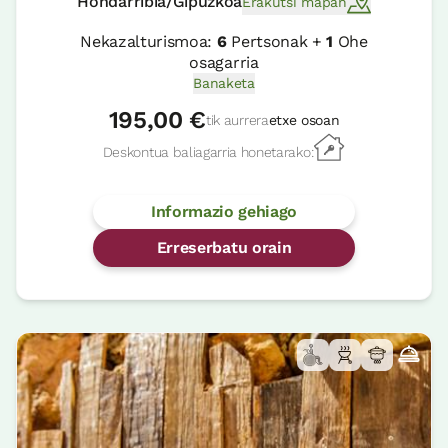
Hondarribia/Gipuzkoa
Erakutsi mapan
Nekazalturismoa:
6
Pertsonak +
1
Ohe
osagarria
Banaketa
195,00 €
tik aurrera
etxe osoan
Deskontua baliagarria honetarako:
Informazio gehiago
Erreserbatu orain