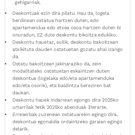
gehigarriak.
Deskontuak ezin dira pilatu. Hau da, logela
berdinean ostatua hartzen duten, edo
apartamendua edo etxea osoa hartzen duten bi
onuradun, EZ dute deskontu bikoitza edukiko.
Deskontu hauetaz, soilik, deskontu bakoitzean
atxikituta dauden ostatuetan gozatu ahal izango
da.
Ostatu bakoitzean jakinaraziko da, zein
modalitateko ostatuetan eskaintzen duten
deskontua (logelaka edo/eta apartamenduka
edo/eta osorik), eta baldintza bereziren bat
daukan.
Deskontu hauek indarrean egongo dira 2025ko
urtarrilak 1etik 2025ko abenduak 31erarte.
Erreserbak zuzenean ostatuarekin egingo dira,
deskontua egonaldia ordaintzeko garaian egingo
delarik.