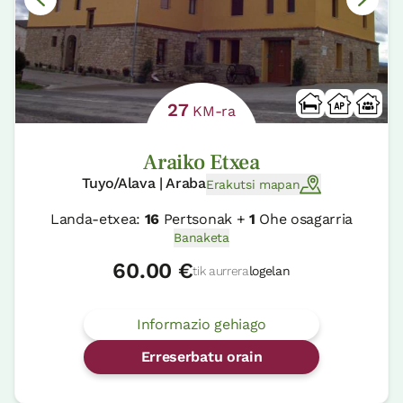
27
KM-ra
Araiko Etxea
Tuyo/Alava | Araba
Erakutsi mapan
Landa-etxea:
16
Pertsonak +
1
Ohe osagarria
Banaketa
60.00 €
tik aurrera
logelan
Informazio gehiago
Erreserbatu orain