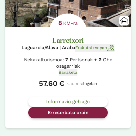
8
KM-ra
Larretxori
Laguardia/Alava | Araba
Erakutsi mapan
Nekazalturismoa:
7
Pertsonak +
2
Ohe
osagarriak
Banaketa
57.60 €
tik aurrera
logelan
Informazio gehiago
Erreserbatu orain