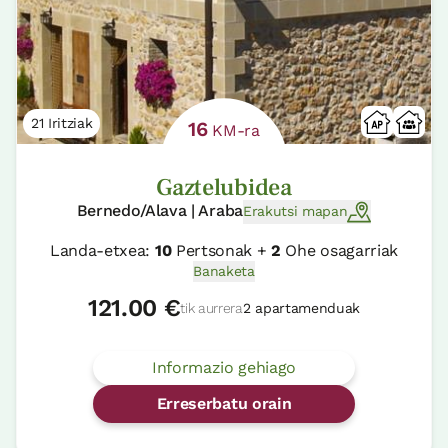
21 Iritziak
16
KM-ra
Gaztelubidea
Bernedo/Alava | Araba
Erakutsi mapan
Landa-etxea:
10
Pertsonak +
2
Ohe osagarriak
Banaketa
121.00 €
tik aurrera
2 apartamenduak
Informazio gehiago
Erreserbatu orain