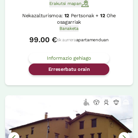
Erakutsi mapan
Nekazalturismoa:
12
Pertsonak +
12
Ohe
osagarriak
Banaketa
99.00 €
tik aurrera
apartamenduan
Informazio gehiago
Erreserbatu orain