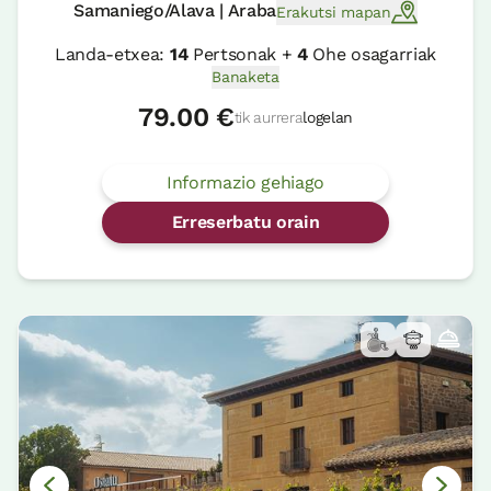
Samaniego/Alava | Araba
Erakutsi mapan
Landa-etxea:
14
Pertsonak +
4
Ohe osagarriak
Banaketa
79.00 €
tik aurrera
logelan
Informazio gehiago
Erreserbatu orain