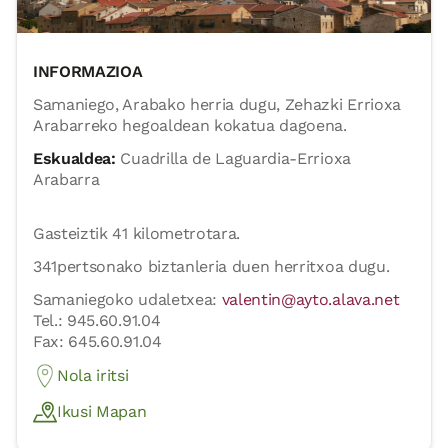
INFORMAZIOA
Samaniego, Arabako herria dugu, Zehazki Errioxa
Arabarreko hegoaldean kokatua dagoena.
Eskualdea:
Cuadrilla de Laguardia-Errioxa
Arabarra
Gasteiztik 41 kilometrotara.
341pertsonako biztanleria duen herritxoa dugu.
Samaniegoko udaletxea:
valentin@ayto.alava.net
Tel.: 945.60.91.04
Fax: 645.60.91.04
Nola iritsi
Ikusi Mapan