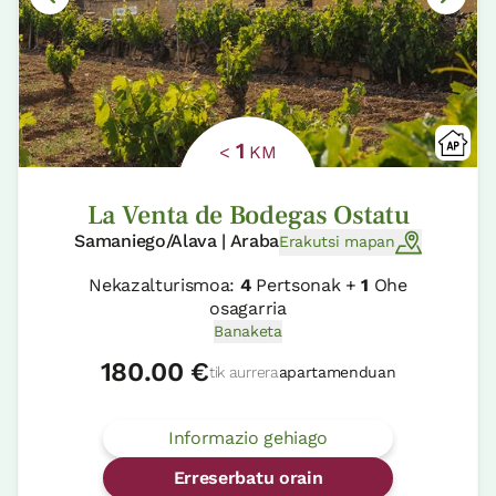
1
<
KM
La Venta de Bodegas Ostatu
Samaniego/Alava | Araba
Erakutsi mapan
Nekazalturismoa:
4
Pertsonak +
1
Ohe
osagarria
Banaketa
180.00 €
tik aurrera
apartamenduan
Informazio gehiago
Erreserbatu orain