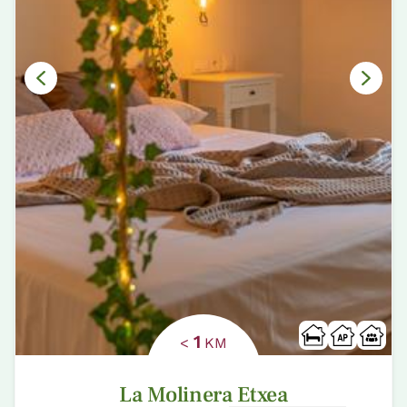
1
<
KM
La Molinera Etxea