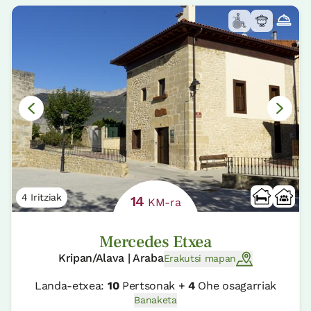
4 Iritziak
14
KM-ra
Mercedes Etxea
Kripan/Alava | Araba
Erakutsi mapan
Landa-etxea:
10
Pertsonak +
4
Ohe osagarriak
Banaketa