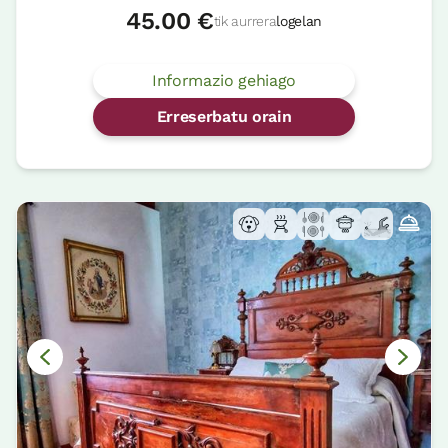
45.00 €
tik aurrera
logelan
Informazio gehiago
Erreserbatu orain