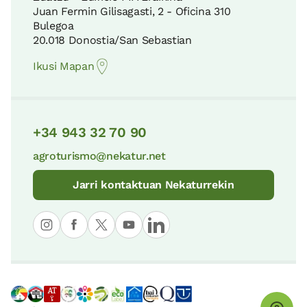
Juan Fermin Gilisagasti, 2 - Oficina 310
Bulegoa
20.018 Donostia/San Sebastian
Ikusi Mapan
+34 943 32 70 90
agroturismo@nekatur.net
Jarri kontaktuan Nekaturrekin