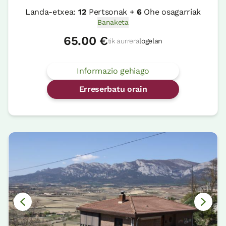
Landa-etxea:
12
Pertsonak +
6
Ohe osagarriak
Banaketa
65.00 €
tik aurrera
logelan
Informazio gehiago
Erreserbatu orain