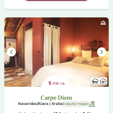
5
KM-ra
Carpe Diem
Navaridas/Alava | Araba
Erakutsi mapan