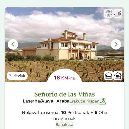
7 Iritziak
16
KM-ra
Señorío de las Viñas
Laserna/Alava | Araba
Erakutsi mapan
Nekazalturismoa:
10
Pertsonak +
5
Ohe
osagarriak
Banaketa