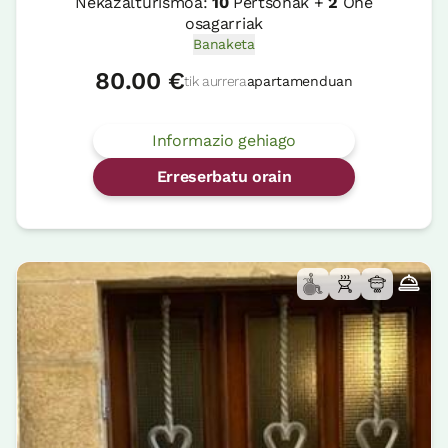
Nekazalturismoa:
10
Pertsonak +
2
Ohe
osagarriak
Banaketa
80.00 €
tik aurrera
apartamenduan
Informazio gehiago
Erreserbatu orain