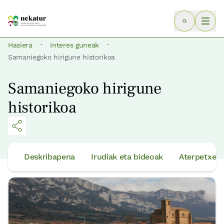
·
·
Hasiera
Interes guneak
Samaniegoko hirigune historikoa
Samaniegoko hirigune
historikoa
Deskribapena
Irudiak eta bideoak
Aterpetxeak