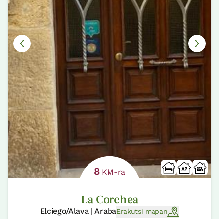
8
KM-ra
La Corchea
Elciego/Alava | Araba
Erakutsi mapan