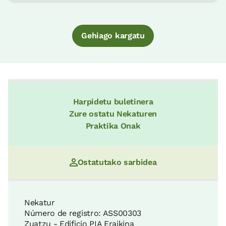
Gehiago kargatu
Harpidetu buletinera
Zure ostatu Nekaturen
Praktika Onak
Ostatutako sarbidea
Nekatur
Número de registro: ASS00303
Zuatzu - Edificio PIA Eraikina