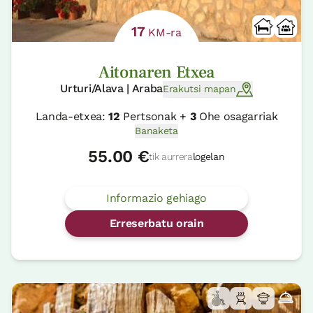
17
KM-ra
Aitonaren Etxea
Urturi/Alava | Araba
Erakutsi mapan
Landa-etxea:
12
Pertsonak +
3
Ohe osagarriak
Banaketa
55.00 €
tik aurrera
logelan
Informazio gehiago
Erreserbatu orain