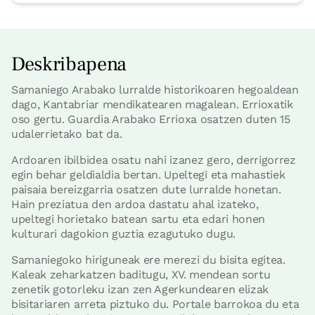
Deskribapena
Samaniego Arabako lurralde historikoaren hegoaldean
dago, Kantabriar mendikatearen magalean. Errioxatik
oso gertu. Guardia Arabako Errioxa osatzen duten 15
udalerrietako bat da.
Ardoaren ibilbidea osatu nahi izanez gero, derrigorrez
egin behar geldialdia bertan. Upeltegi eta mahastiek
paisaia bereizgarria osatzen dute lurralde honetan.
Hain preziatua den ardoa dastatu ahal izateko,
upeltegi horietako batean sartu eta edari honen
kulturari dagokion guztia ezagutuko dugu.
Samaniegoko hiriguneak ere merezi du bisita egitea.
Kaleak zeharkatzen baditugu, XV. mendean sortu
zenetik gotorleku izan zen Agerkundearen elizak
bisitariaren arreta piztuko du. Portale barrokoa du eta