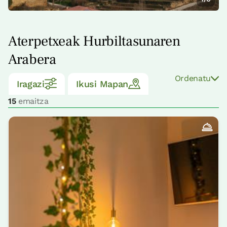
Aterpetxeak Hurbiltasunaren
Arabera
Ordenatu
Iragazi
Ikusi Mapan
15
emaitza