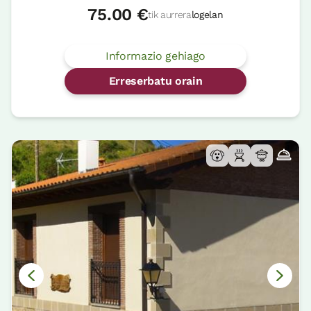
75.00 €
tik aurrera
logelan
Informazio gehiago
Erreserbatu orain