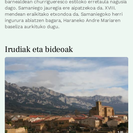
barnealdean churrigueresco estiloko erretaula nagusia
dago. Samaniego jauregia ere aipatzekoa da. XVIII.
mendean eraikitako etxondoa da. Samaniegoko herri
ingurura abiatzen bagara, Haraneko Andre Mariaren
baseliza aurkituko dugu.
Irudiak eta bideoak
1/6