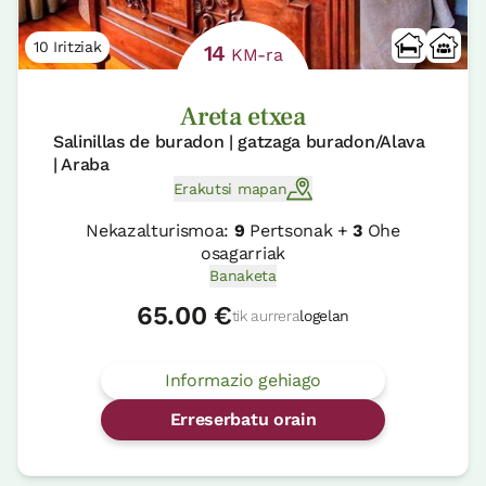
10 Iritziak
14
KM-ra
Areta etxea
Salinillas de buradon | gatzaga buradon/Alava
| Araba
Erakutsi mapan
Nekazalturismoa:
9
Pertsonak +
3
Ohe
osagarriak
Banaketa
65.00 €
tik aurrera
logelan
Informazio gehiago
Erreserbatu orain