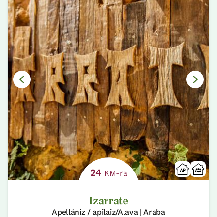
24
KM-ra
Izarrate
Apellániz / apilaiz/Alava | Araba