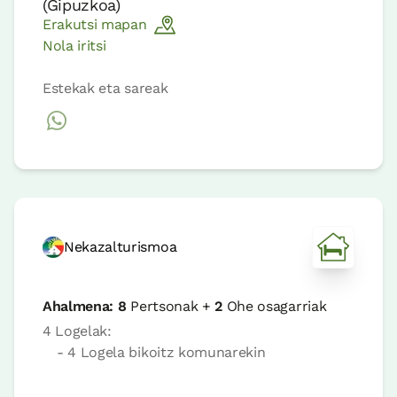
(
Gipuzkoa
)
Erakutsi mapan
Nola iritsi
Estekak eta sareak
Nekazalturismoa
Ahalmena:
8
Pertsonak +
2
Ohe osagarriak
4 Logelak:
- 4 Logela bikoitz komunarekin