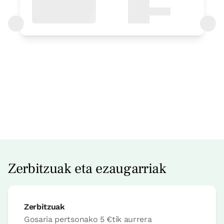
Logelaren prezioa
42€tik
aurrera
Aukerak:
1 edo 2 PAX
Erreserbatu orain
Zerbitzuak eta ezaugarriak
Zerbitzuak
Logela
Gosaria pertsonako
5 €
tik aurrera