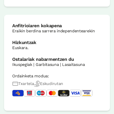
Anfitrioiaren kokapena
Eraikin berdina sarrera independentearekin
Hizkuntzak
Euskara.
Ostalariak nabarmentzen du
Ikuspegiak | Garbitasuna | Lasaitasuna
Ordainketa modua:
Txartela
Eskudirutan