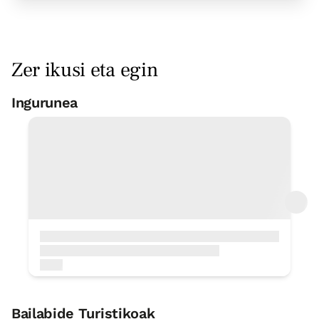
Zer ikusi eta egin
Ingurunea
Zaldiz egiteko ibilaldiak
5 Km
Udal igerilekua
4 Km
Eskalada
3 Km
Oinezko txangoak-ibilaldiak-
xendazaletasuna
In Situ
Arrantza
2 Km
Gaztandegi
2 Km
Bailabide Turistikoak