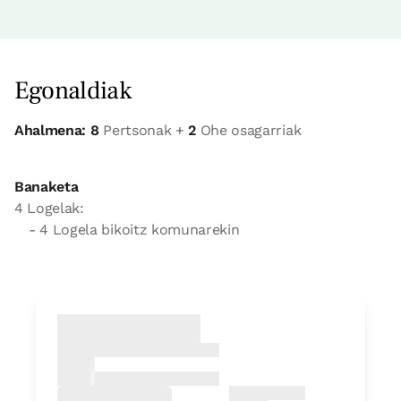
Egonaldiak
Ahalmena: 8
Pertsonak +
2
Ohe osagarriak
Banaketa
4 Logelak:
- 4 Logela bikoitz komunarekin
Logela
Logela - ohe bikoitza
Bainua: Dutxako bainugela osoa