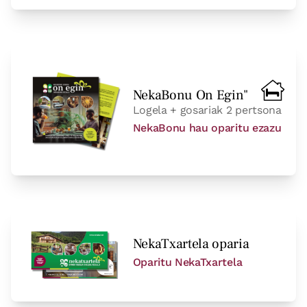
NekaBonu On Egin"
Logela + gosariak 2 pertsona
NekaBonu hau oparitu ezazu
NekaTxartela oparia
Oparitu NekaTxartela