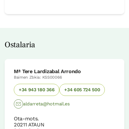
Ostalaria
Mª Tere Lardizabal Arrondo
Baimen Zbkia: KSS00066
+34 943 180 366
+34 605 724 500
aldarreta@hotmail.es
Ota-mots.
20211
ATAUN