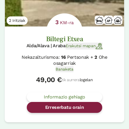
2 Iritziak
3
KM-ra
Biltegi Etxea
Alda/Alava | Araba
Erakutsi mapan
Nekazalturismoa:
16
Pertsonak +
2
Ohe
osagarriak
Banaketa
49,00 €
tik aurrera
logelan
Informazio gehiago
Erreserbatu orain