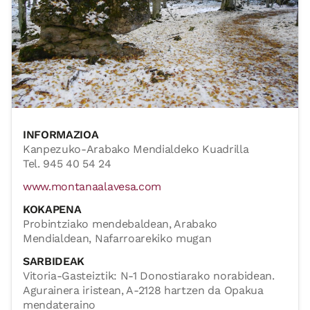
INFORMAZIOA
Kanpezuko-Arabako Mendialdeko Kuadrilla
Tel. 945 40 54 24
www.montanaalavesa.com
KOKAPENA
Probintziako mendebaldean, Arabako
Mendialdean, Nafarroarekiko mugan
SARBIDEAK
Vitoria-Gasteiztik: N-1 Donostiarako norabidean.
Agurainera iristean, A-2128 hartzen da Opakua
mendateraino