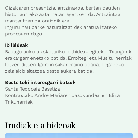
Gizakiaren presentzia, antzinakoa, bertan dauden
historiaurreko aztarnetan agertzen da. Artzaintza
mantentzen da oraindik ere.
Inguru hau parke naturaltzat deklaratua izateko
prozesuan dago.
Ibilbideak
Badago aukera askotariko ibilbideak egiteko. Txangorik
erakargarrienetako bat da, Erroitegi eta Musitu herriak
lotzen dituen Igoroin sakaneraino doana. Legaireko
zelaiak bisitatzea beste aukera bat da.
Beste toki interesgarri batzuk
Santa Teodosia Baseliza
Kontrastako Andre Mariaren Jasokundearen Eliza
Trikuharriak
Irudiak eta bideoak