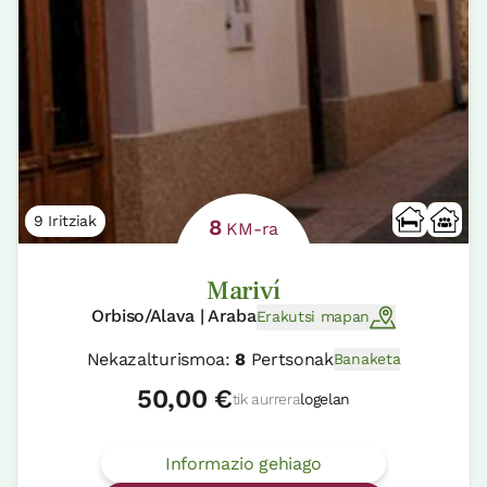
9 Iritziak
8
KM-ra
Mariví
Orbiso/Alava | Araba
Erakutsi mapan
Nekazalturismoa:
8
Pertsonak
Banaketa
50,00 €
tik aurrera
logelan
Informazio gehiago