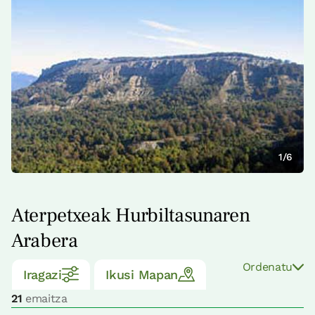
1/6
Aterpetxeak Hurbiltasunaren
Arabera
Ordenatu
Iragazi
Ikusi Mapan
21
emaitza