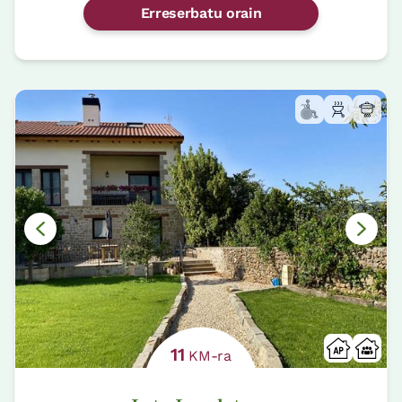
Erreserbatu orain
11
KM-ra