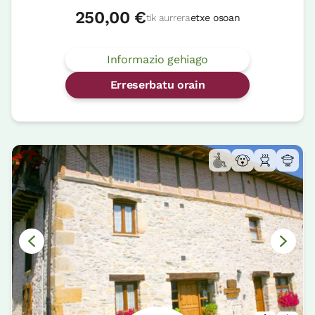
250,00 €
tik aurrera
etxe osoan
Informazio gehiago
Erreserbatu orain