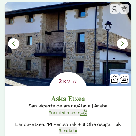
2
KM-ra
Aska Etxea
San vicente de arana/Alava | Araba
Erakutsi mapan
Landa-etxea:
14
Pertsonak +
8
Ohe osagarriak
Banaketa