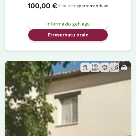
100,00 €
tik aurrera
apartamenduan
Informazio gehiago
Erreserbatu orain