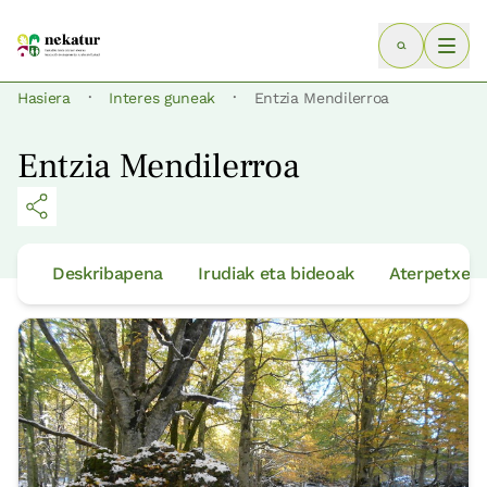
·
·
Hasiera
Interes guneak
Entzia Mendilerroa
Entzia Mendilerroa
Deskribapena
Irudiak eta bideoak
Aterpetxeak