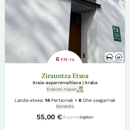
6
KM-ra
Zirauntza Etxea
Araia-asparrena/Alava | Araba
Erakutsi mapan
Landa-etxea:
14
Pertsonak +
6
Ohe osagarriak
Banaketa
55,00 €
tik aurrera
logelan