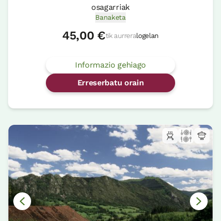
osagarriak
Banaketa
45,00 €
tik aurrera
logelan
Informazio gehiago
Erreserbatu orain