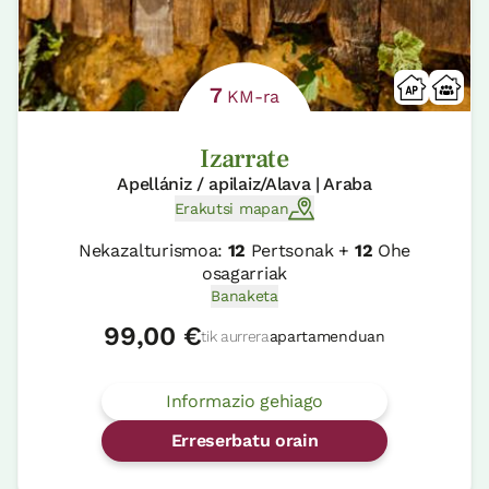
7
KM-ra
Izarrate
Apellániz / apilaiz/Alava | Araba
Erakutsi mapan
Nekazalturismoa:
12
Pertsonak +
12
Ohe
osagarriak
Banaketa
99,00 €
tik aurrera
apartamenduan
Informazio gehiago
Erreserbatu orain