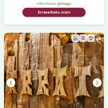
Informazio gehiago
Erreserbatu orain