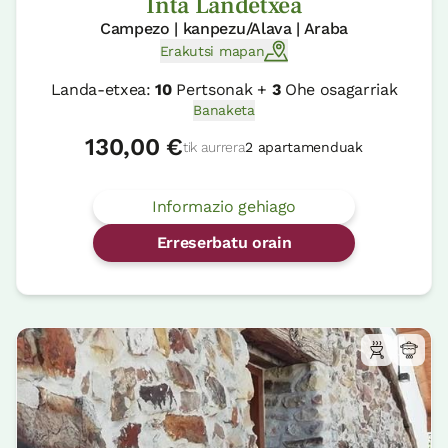
Inta Landetxea
Campezo | kanpezu/Alava | Araba
Erakutsi mapan
Landa-etxea:
10
Pertsonak +
3
Ohe osagarriak
Banaketa
130,00 €
tik aurrera
2 apartamenduak
Informazio gehiago
Erreserbatu orain