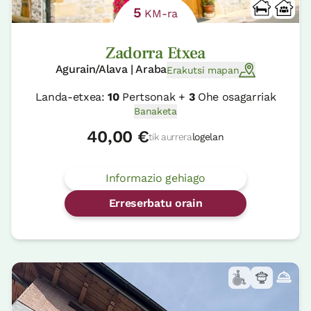
5
KM-ra
Zadorra Etxea
Agurain/Alava | Araba
Erakutsi mapan
Landa-etxea:
10
Pertsonak +
3
Ohe osagarriak
Banaketa
40,00 €
tik aurrera
logelan
Informazio gehiago
Erreserbatu orain