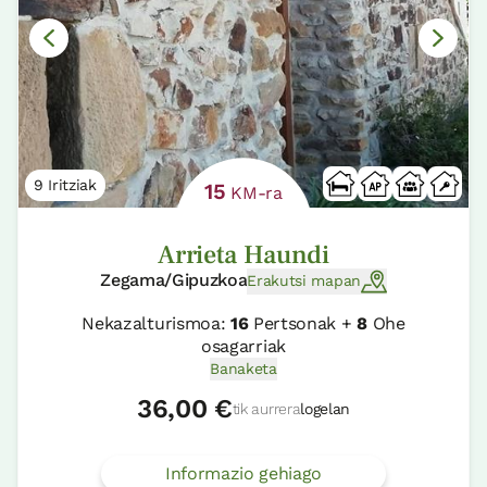
9 Iritziak
15
KM-ra
Arrieta Haundi
Zegama/Gipuzkoa
Erakutsi mapan
Nekazalturismoa:
16
Pertsonak +
8
Ohe
osagarriak
Banaketa
36,00 €
tik aurrera
logelan
Informazio gehiago