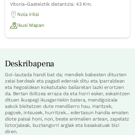
Vitoria-Gasteiztik distantzia: 43 Km.
Nola iritsi
Ikusi Mapan
Deskribapena
Goi-lautada handi bat da; mendiek babesten dituzten
zelai berdeak eta pagadi ederrak ditu eta iparraldean
eta hegoaldean kokatutako bailaretan lazki erortzen
da. Bertan ibiltzea erraza da eta horri esker, eskaintzen
dituen ikuspegi ikusgarriekin batera, mendigoizale
askok bisitatzen dute mendilerro hau. Haritzek,
pagoek, intsusek, hurritzek... edertasun handia ematen
diote paisai honi, non, beste animalien artean, zapelatz
liztorjaleak, buztangorri argiak eta basakatuak bizi
diren.