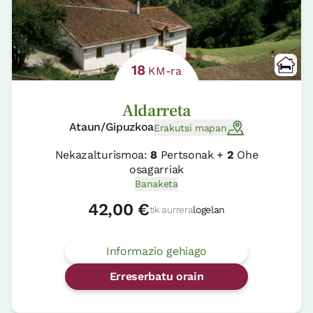
18
KM-ra
Aldarreta
Ataun/Gipuzkoa
Erakutsi mapan
Nekazalturismoa:
8
Pertsonak +
2
Ohe
osagarriak
Banaketa
42,00 €
tik aurrera
logelan
Informazio gehiago
Erreserbatu orain