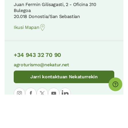
Juan Fermin Gilisagasti, 2 - Oficina 310
Bulegoa
20.018 Donostia/San Sebastian
Ikusi Mapan
+34 943 32 70 90
agroturismo@nekatur.net
Jarri kontaktuan Nekaturrekin