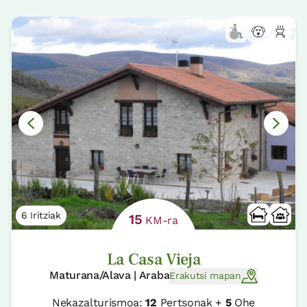
6 Iritziak
15
KM-ra
La Casa Vieja
Maturana/Alava | Araba
Erakutsi mapan
Nekazalturismoa:
12
Pertsonak +
5
Ohe