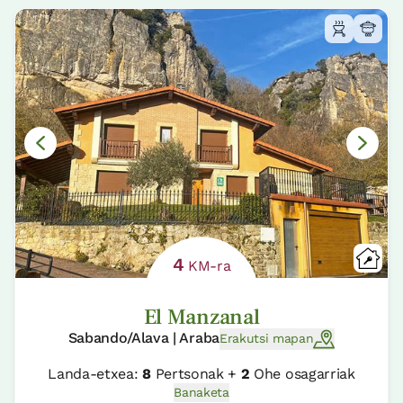
4
KM-ra
El Manzanal
Sabando/Alava | Araba
Erakutsi mapan
Landa-etxea:
8
Pertsonak +
2
Ohe osagarriak
Banaketa