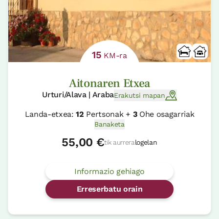
15
KM-ra
Aitonaren Etxea
Urturi/Alava | Araba
Erakutsi mapan
Landa-etxea:
12
Pertsonak +
3
Ohe osagarriak
Banaketa
55,00 €
tik aurrera
logelan
Informazio gehiago
Erreserbatu orain