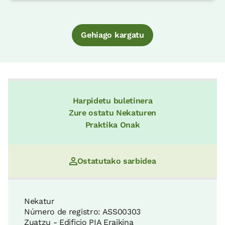
Gehiago kargatu
Harpidetu buletinera
Zure ostatu Nekaturen
Praktika Onak
Ostatutako sarbidea
Nekatur
Número de registro: ASS00303
Zuatzu - Edificio PIA Eraikina