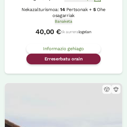
Nekazalturismoa:
14
Pertsonak +
5
Ohe
osagarriak
Banaketa
40,00 €
tik aurrera
logelan
Informazio gehiago
Erreserbatu orain