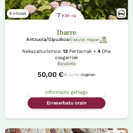
9 Iritziak
7
KM-ra
Ibarre
Antzuola/Gipuzkoa
Erakutsi mapan
Nekazalturismoa:
12
Pertsonak +
4
Ohe
osagarriak
Banaketa
50,00 €
tik aurrera
logelan
Informazio gehiago
Erreserbatu orain