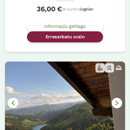
36,00 €
tik aurrera
logelan
Informazio gehiago
Erreserbatu orain