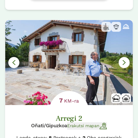
7
KM-ra
Arregi 2
Oñati/Gipuzkoa
Erakutsi mapan
Landa-etxea:
8
Pertsonak +
2
Ohe osagarriak