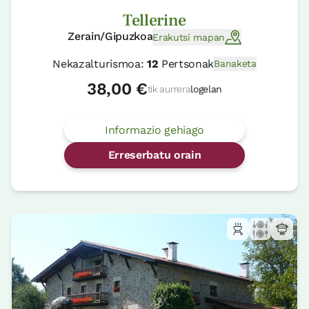
Tellerine
Zerain/Gipuzkoa
Erakutsi mapan
Nekazalturismoa:
12
Pertsonak
Banaketa
38,00 €
tik aurrera
logelan
Informazio gehiago
Erreserbatu orain