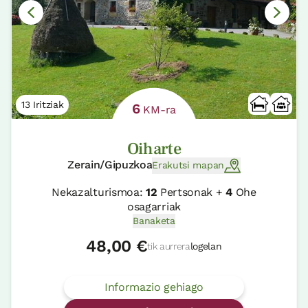
13 Iritziak
6
KM-ra
Oiharte
Zerain/Gipuzkoa
Erakutsi mapan
Nekazalturismoa:
12
Pertsonak +
4
Ohe
osagarriak
Banaketa
48,00 €
tik aurrera
logelan
Informazio gehiago