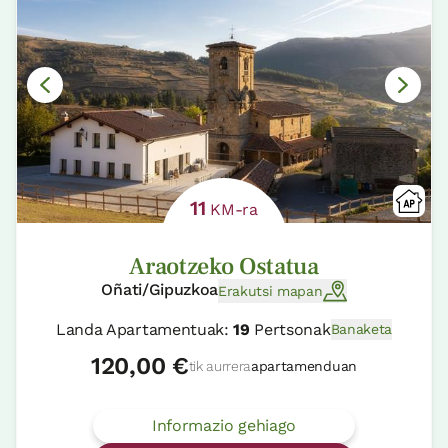
11
KM-ra
Araotzeko Ostatua
Oñati/Gipuzkoa
Erakutsi mapan
Landa Apartamentuak:
19
Pertsonak
Banaketa
120,00 €
tik aurrera
apartamenduan
Informazio gehiago