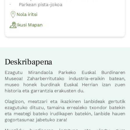
· Parkean pista-jokoa
Nola iritsi
Ikusi Mapan
Deskribapena
Ezagutu Mirandaola Parkeko Euskal Burdinaren
Museoa! Zaharberritutako industria-eraikin batean,
museo honek burdinak Euskal Herrian izan zuen
historia eta garrantzia erakusten du.
Olagizon, meatzari eta ikazkinen lanbideak gertutik
ezagutuko dituzu, tamaina errealeko txondor batekin
eta meategi bateko irudikapen batekin, lanbide hauen
gogortasunaz jabetuko zara!