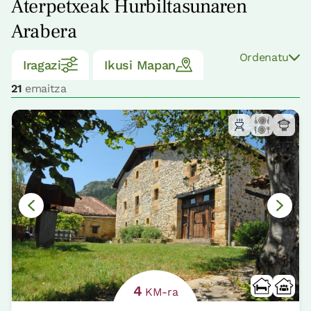
Aterpetxeak Hurbiltasunaren
Arabera
Ordenatu
Iragazi
Ikusi Mapan
21
emaitza
4
KM-ra