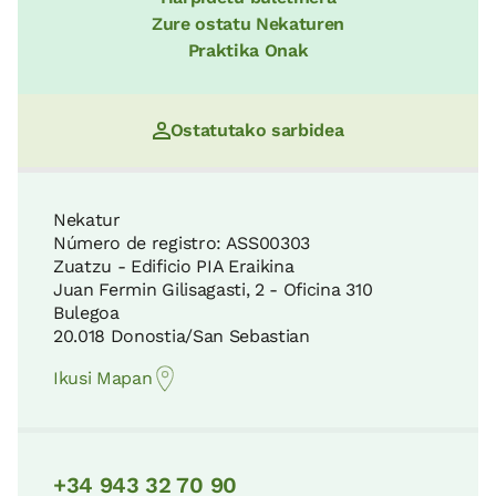
Zure ostatu Nekaturen
Praktika Onak
Ostatutako sarbidea
Nekatur
Número de registro: ASS00303
Zuatzu - Edificio PIA Eraikina
Juan Fermin Gilisagasti, 2 - Oficina 310
Bulegoa
20.018 Donostia/San Sebastian
Ikusi Mapan
+34 943 32 70 90