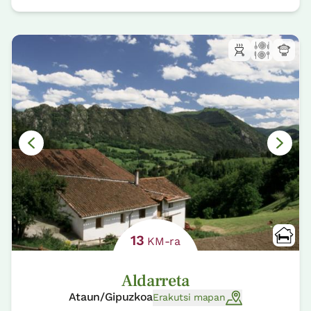
13
KM-ra
Aldarreta
Ataun/Gipuzkoa
Erakutsi mapan