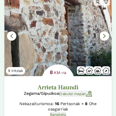
9 Iritziak
8
KM-ra
Arrieta Haundi
Zegama/Gipuzkoa
Erakutsi mapan
Nekazalturismoa:
16
Pertsonak +
8
Ohe
osagarriak
Banaketa