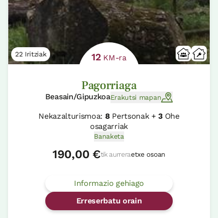
22 Iritziak
12
KM-ra
Pagorriaga
Beasain/Gipuzkoa
Erakutsi mapan
Nekazalturismoa:
8
Pertsonak +
3
Ohe
osagarriak
Banaketa
190,00 €
tik aurrera
etxe osoan
Informazio gehiago
Erreserbatu orain