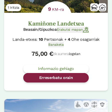
1 Iritzia
9
KM-ra
Kamiñone Landetxea
Beasain/Gipuzkoa
Erakutsi mapan
Landa-etxea:
10
Pertsonak +
4
Ohe osagarriak
Banaketa
75,00 €
tik aurrera
logelan
Informazio gehiago
Erreserbatu orain