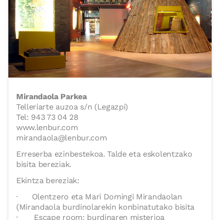
Mirandaola Parkea
Telleriarte auzoa s/n (Legazpi)
Tel: 943 73 04 28
www.lenbur.com
mirandaola@lenbur.com
Erreserba ezinbestekoa. Talde eta eskolentzako
bisita bereziak.
Ekintza bereziak:
· Olentzero eta Mari Domingi Mirandaolan
(Mirandaola burdinolarekin konbinatutako bisita
· Escape room: burdinaren misterioa