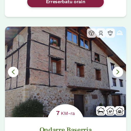
Erreserbatu orain
7
KM-ra
Ondarre Baserria