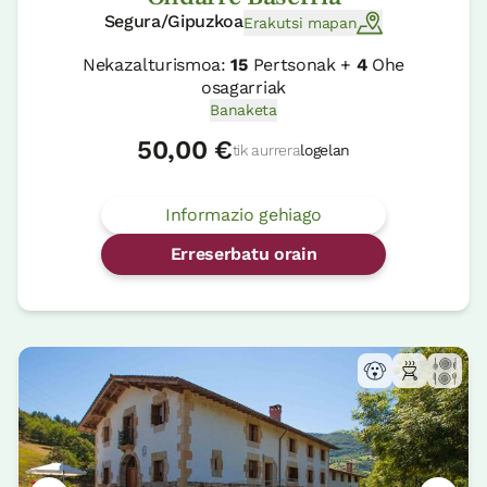
Segura/Gipuzkoa
Erakutsi mapan
Nekazalturismoa:
15
Pertsonak +
4
Ohe
osagarriak
Banaketa
50,00 €
tik aurrera
logelan
Informazio gehiago
Erreserbatu orain