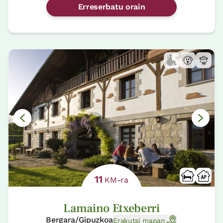
Erreserbatu orain
11
KM-ra
Lamaino Etxeberri
Bergara/Gipuzkoa
Erakutsi mapan