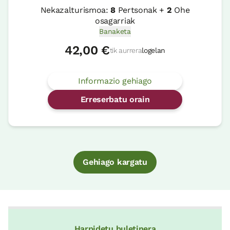
Nekazalturismoa:
8
Pertsonak +
2
Ohe
osagarriak
Banaketa
42,00 €
tik aurrera
logelan
Informazio gehiago
Erreserbatu orain
Gehiago kargatu
Harpidetu buletinera