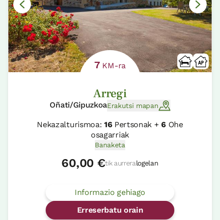
7
KM-ra
Arregi
Oñati/Gipuzkoa
Erakutsi mapan
Nekazalturismoa:
16
Pertsonak +
6
Ohe
osagarriak
Banaketa
60,00 €
tik aurrera
logelan
Informazio gehiago
Erreserbatu orain