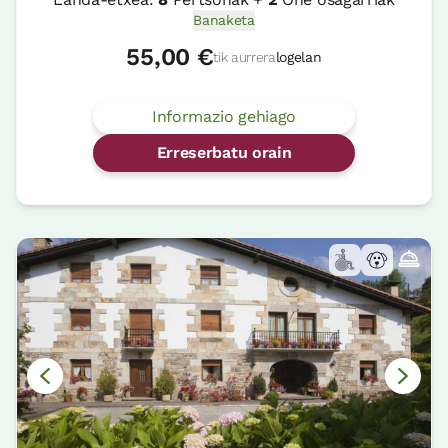
Banaketa
55,00 €
tik aurrera
logelan
Informazio gehiago
Erreserbatu orain