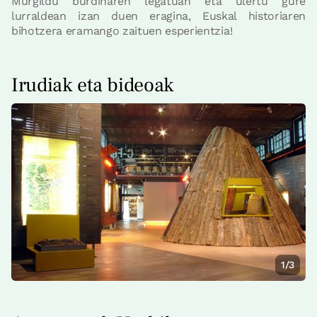
Murgildu burdinaren legatuan eta ulertu gure
lurraldean izan duen eragina, Euskal historiaren
bihotzera eramango zaituen esperientzia!
Irudiak eta bideoak
1/3