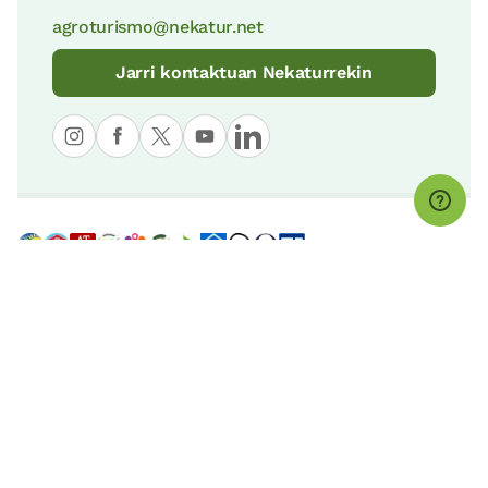
agroturismo@nekatur.net
Jarri kontaktuan Nekaturrekin
© nekatur
Ohar legala
Cookies Politika