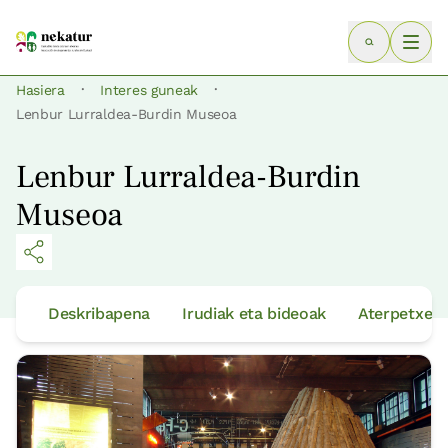
·
·
Hasiera
Interes guneak
Lenbur Lurraldea-Burdin Museoa
Lenbur Lurraldea-Burdin
Museoa
Deskribapena
Irudiak eta bideoak
Aterpetxeak