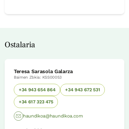
Ostalaria
Teresa Sarasola Galarza
Baimen Zbkia: KSS00053
+34 943 654 864
+34 943 672 531
+34 617 323 475
haundikoa@haundikoa.com