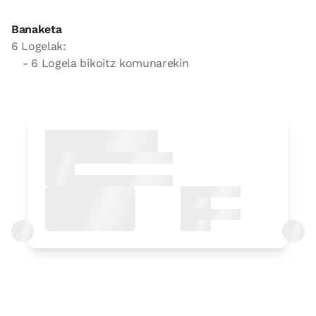
Banaketa
6 Logelak:
- 6 Logela bikoitz komunarekin
Logela
Logela - ohe bikoitza
Bainua: Bainontziko bainugela osoa