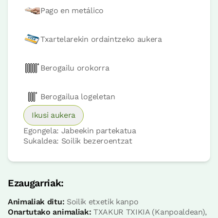
Pago en metálico
Txartelarekin ordaintzeko aukera
Berogailu orokorra
Logelaren prezioa
35,96€tik
aurrera
Berogailua logeletan
Erreserbatu orain
Ikusi aukera
Egongela: Jabeekin partekatua
Sukaldea: Soilik bezeroentzat
Logela
Ezaugarriak:
Logela - ohe bikoitza
Bainua: Bainu bat
Animaliak ditu:
Soilik etxetik kanpo
Onartutako animaliak:
TXAKUR TXIKIA (Kanpoaldean),