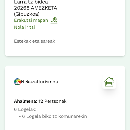
Larraitz bidea
20268
AMEZKETA
(
Gipuzkoa
)
Erakutsi mapan
Nola iritsi
Estekak eta sareak
Nekazalturismoa
Ahalmena:
12
Pertsonak
6 Logelak:
- 6 Logela bikoitz komunarekin