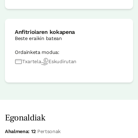
Anfitrioiaren kokapena
Beste eraikin batean
Ordainketa modua:
Txartela
Eskudirutan
Egonaldiak
Ahalmena: 12
Pertsonak