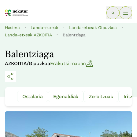
·
·
·
Hasiera
Landa-etxeak
Landa-etxeak Gipuzkoa
·
Landa-etxeak AZKOITIA
Balentziaga
Balentziaga
AZKOITIA/Gipuzkoa
Erakutsi mapan
Ostalaria
Egonaldiak
Zerbitzuak
Iritzia