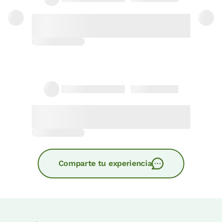
29/08/2023
MARI CARMEN
Aukerak:
10 - 11 - 12 edo 13 PAX
La casa es una maravilla, en un
entorno privilegiado, donde se respira
Erreserbatu orain
paz. Limpieza de 10. Mantuve trato
con Lurdes y con Itxaso, y es que son
encantado...
Irizpen osoa
26/01/2022
Fernando
El lugar es precioso y las personas
que me atendieron maravillosas. Las
personas son muy cercanas y atentas
a cualquier cosa que necesité. El
Comparte tu experiencia
alojamiento ...
Irizpen osoa