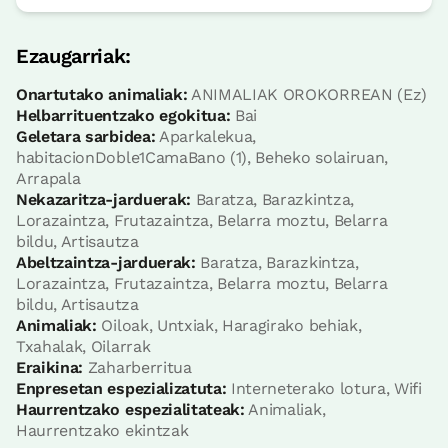
logela
Ezaugarriak:
Logela - ohe bikoitza
Bainua: Dutxako bainugela osoa
Onartutako animaliak:
ANIMALIAK OROKORREAN (Ez)
Helbarrituentzako egokitua:
Bai
Geletara sarbidea:
Aparkalekua,
habitacionDoble1CamaBano (1), Beheko solairuan,
Arrapala
Nekazaritza-jarduerak:
Baratza, Barazkintza,
Lorazaintza, Frutazaintza, Belarra moztu, Belarra
bildu, Artisautza
Abeltzaintza-jarduerak:
Baratza, Barazkintza,
Lorazaintza, Frutazaintza, Belarra moztu, Belarra
bildu, Artisautza
Animaliak:
Oiloak, Untxiak, Haragirako behiak,
Logelaren prezioa
45€tik
aurrera
Txahalak, Oilarrak
Aukerak:
1 - 2 edo 3 PAX
Eraikina:
Zaharberritua
Enpresetan espezializatuta:
Interneterako lotura, Wifi
Haurrentzako espezialitateak:
Animaliak,
Erreserbatu orain
Haurrentzako ekintzak