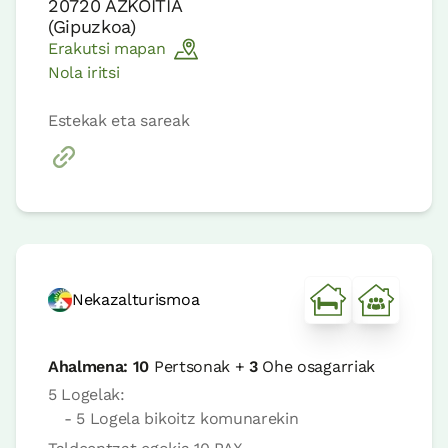
20720
AZKOITIA
(
Gipuzkoa
)
Erakutsi mapan
Nola iritsi
Estekak eta sareak
Nekazalturismoa
Ahalmena:
10
Pertsonak +
3
Ohe osagarriak
5 Logelak:
- 5 Logela bikoitz komunarekin