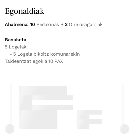
Egonaldiak
Ahalmena: 10
Pertsonak +
3
Ohe osagarriak
Banaketa
5 Logelak:
- 5 Logela bikoitz komunarekin
Taldeentzat egokia 10 PAX
logela
Logela - ohe bikoitza
Bainua: Dutxako bainugela osoa