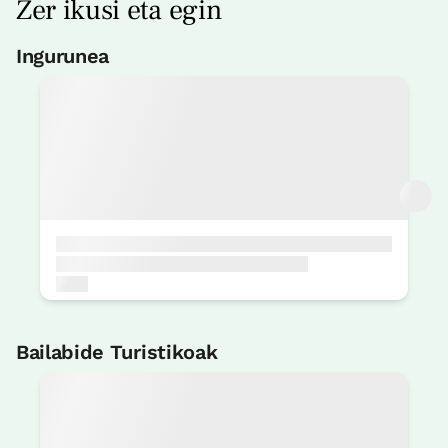
Zer ikusi eta egin
Ingurunea
Bailabide Turistikoak
Inaziotar Bidea
1 KM