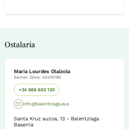
Ostalaria
Maria Lourdes Olaizola
Baimen Zbkia: KSS00186
+34 688 602 120
info@balentziaga.eus
Santa Kruz auzoa, 13 - Balentziaga
Baserria