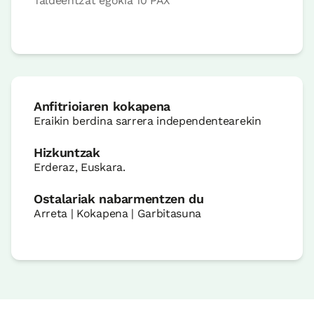
Taldeentzat egokia 10 PAX
Anfitrioiaren kokapena
Eraikin berdina sarrera independentearekin
Hizkuntzak
Erderaz, Euskara.
Ostalariak nabarmentzen du
Arreta | Kokapena | Garbitasuna