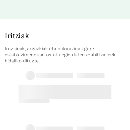
etxe osoa
Iritziak
Etxe osoa / taldeentzat egokia 10 pax
6 Bainuak
Iruzkinak, argazkiak eta balorazioak gure
establezimenduan ostatu egin duten erabiltzaileek
bidaliko dituzte.
Djibril, Assia, Céline
28/08/2025
La casa rural Balentziaga est un lieu
exceptionnel. Les chambres sont de
haut standing, la cuisine-salle à
manger où vous pouvez préparer et
prendre vos r...
Irisgarria
Irizpen osoa
Etxe osoaren prezioa
275€tik
aurrera