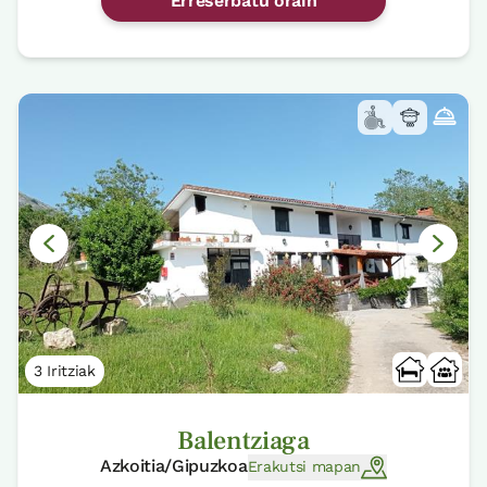
Erreserbatu orain
3 Iritziak
Balentziaga
Azkoitia/Gipuzkoa
Erakutsi mapan