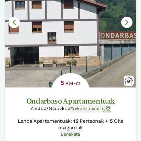
5
KM-ra
Ondarbaso Apartamentuak
Zestoa/Gipuzkoa
Erakutsi mapan
Landa Apartamentuak:
15
Pertsonak +
5
Ohe
osagarriak
Banaketa