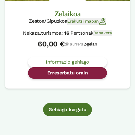
Zelaikoa
Zestoa/Gipuzkoa
Erakutsi mapan
Nekazalturismoa:
16
Pertsonak
Banaketa
60,00 €
tik aurrera
logelan
Informazio gehiago
Erreserbatu orain
Gehiago kargatu