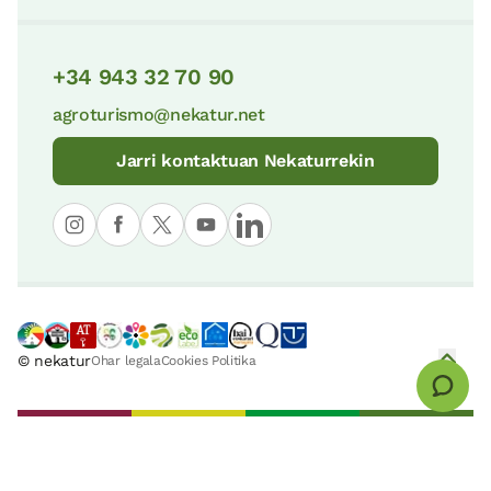
+34 943 32 70 90
agroturismo@nekatur.net
Jarri kontaktuan Nekaturrekin
© nekatur
Ohar legala
Cookies Politika