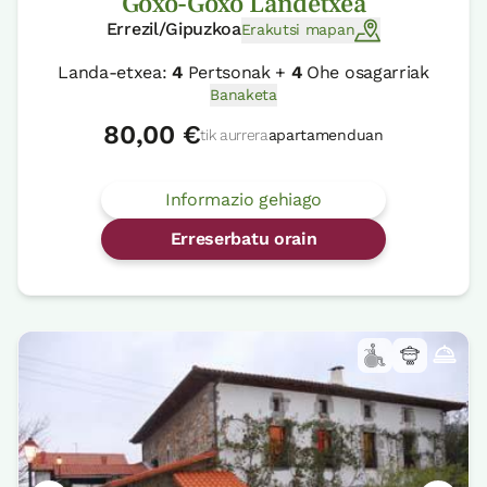
Goxo-Goxo Landetxea
Errezil/Gipuzkoa
Erakutsi mapan
Landa-etxea:
4
Pertsonak +
4
Ohe osagarriak
Banaketa
80,00 €
tik aurrera
apartamenduan
Informazio gehiago
Erreserbatu orain