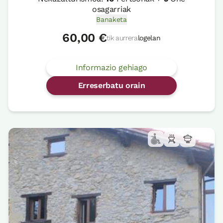
osagarriak
Banaketa
60,00 €
tik aurrera
logelan
Informazio gehiago
Erreserbatu orain