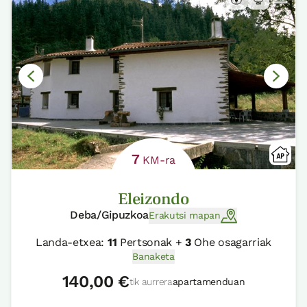
7
KM-ra
Eleizondo
Deba/Gipuzkoa
Erakutsi mapan
Landa-etxea:
11
Pertsonak +
3
Ohe osagarriak
Banaketa
140,00 €
tik aurrera
apartamenduan