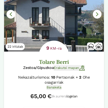
22 Iritziak
9
KM-ra
Tolare Berri
Zestoa/Gipuzkoa
Erakutsi mapan
Nekazalturismoa:
10
Pertsonak +
2
Ohe
osagarriak
Banaketa
65,00 €
tik aurrera
logelan