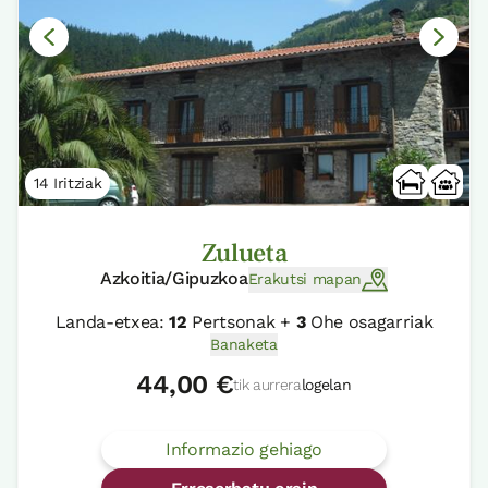
14 Iritziak
Zulueta
Azkoitia/Gipuzkoa
Erakutsi mapan
Landa-etxea:
12
Pertsonak +
3
Ohe osagarriak
Banaketa
44,00 €
tik aurrera
logelan
Informazio gehiago