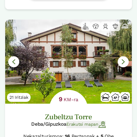
21 Iritziak
9
KM-ra
Zubeltzu Torre
Deba/Gipuzkoa
Erakutsi mapan
Nekazalturismoa:
16
Pertsonak +
5
Ohe