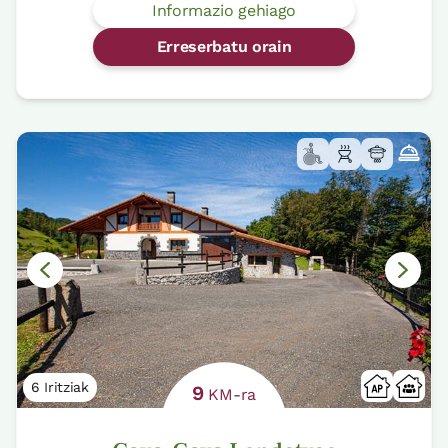
Informazio gehiago
Erreserbatu orain
6 Iritziak
9
KM-ra