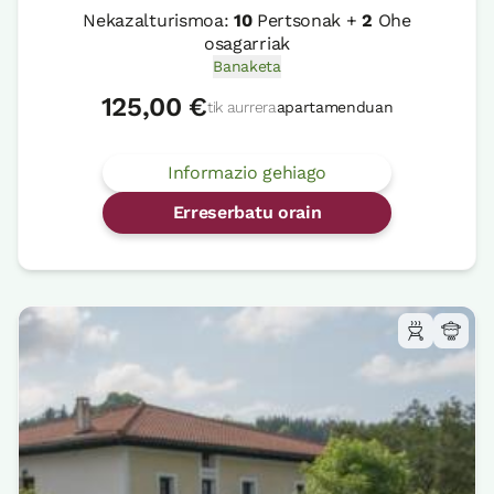
Nekazalturismoa:
10
Pertsonak +
2
Ohe
osagarriak
Banaketa
125,00 €
tik aurrera
apartamenduan
Informazio gehiago
Erreserbatu orain