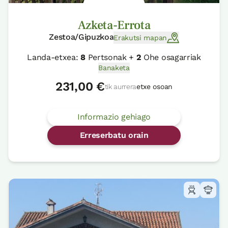
Azketa-Errota
Zestoa/Gipuzkoa
Erakutsi mapan
Landa-etxea:
8
Pertsonak +
2
Ohe osagarriak
Banaketa
231,00 €
tik aurrera
etxe osoan
Informazio gehiago
Erreserbatu orain