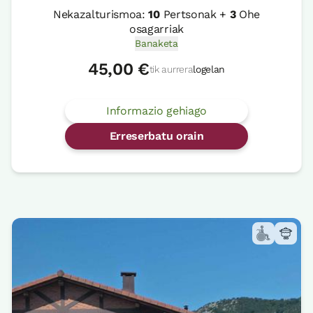
Nekazalturismoa:
10
Pertsonak +
3
Ohe
osagarriak
Banaketa
45,00 €
tik aurrera
logelan
Informazio gehiago
Erreserbatu orain