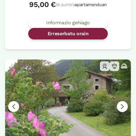
95,00 €
tik aurrera
apartamenduan
Informazio gehiago
Erreserbatu orain