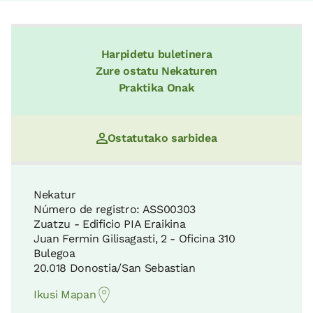
Harpidetu buletinera
Zure ostatu Nekaturen
Praktika Onak
Ostatutako sarbidea
Nekatur
Número de registro: ASS00303
Zuatzu - Edificio PIA Eraikina
Juan Fermin Gilisagasti, 2 - Oficina 310
Bulegoa
20.018 Donostia/San Sebastian
Ikusi Mapan