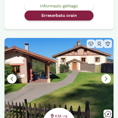
Informazio gehiago
Erreserbatu orain
9
KM-ra