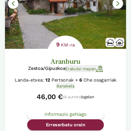
9
KM-ra
Aranburu
Zestoa/Gipuzkoa
Erakutsi mapan
Landa-etxea:
12
Pertsonak +
6
Ohe osagarriak
Banaketa
46,00 €
tik aurrera
logelan
Informazio gehiago
Erreserbatu orain