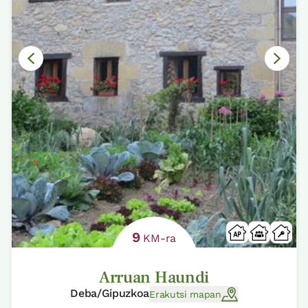
9
KM-ra
Arruan Haundi
Deba/Gipuzkoa
Erakutsi mapan