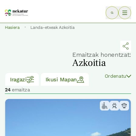
·
Hasiera
Landa-etxeak Azkoitia
Emaitzak honentzat:
Azkoitia
Ordenatu
Iragazi
Ikusi Mapan
24
emaitza