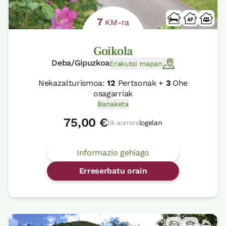
7
KM-ra
Goikola
Deba/Gipuzkoa
Erakutsi mapan
Nekazalturismoa:
12
Pertsonak +
3
Ohe
osagarriak
Banaketa
75,00 €
tik aurrera
logelan
Informazio gehiago
Erreserbatu orain