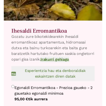
Ihesaldi Erromantikoa
Gozatu zure bikotekidearekin ihesaldi
erromantikoaz apartamentua, hidromasai
dutxa eta bainu turkoarekin eta baita gure
baratzetik hartutako fruituen saskia ongietorri
opari gisa izanik.
Irakurri gehiago
Esperientzia hau eta denboraldiak
eskaintzen diren datak
Egonaldi Erromantikoa - Prezioa gaueko - 2
gauetako egonaldi minimoa
95,00 €
tik aurrera