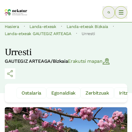
·
·
·
Hasiera
Landa-etxeak
Landa-etxeak Bizkaia
·
Landa-etxeak GAUTEGIZ ARTEAGA
Urresti
Urresti
GAUTEGIZ ARTEAGA/Bizkaia
Erakutsi mapan
Ostalaria
Egonaldiak
Zerbitzuak
Iritzia