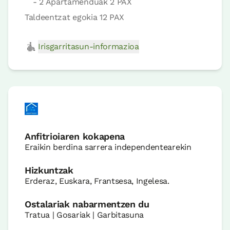
- 2 Apartamenduak 2 PAX
Taldeentzat egokia 12 PAX
Irisgarritasun-informazioa
Anfitrioiaren kokapena
Eraikin berdina sarrera independentearekin
Hizkuntzak
Erderaz, Euskara, Frantsesa, Ingelesa.
Ostalariak nabarmentzen du
Tratua | Gosariak | Garbitasuna