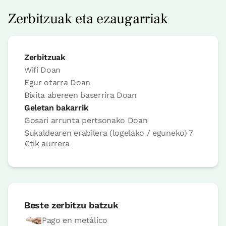
Aukerak:
2 edo 3 PAX
Zerbitzuak eta ezaugarriak
Erreserbatu orain
Zerbitzuak
Wifi
Doan
Egur otarra
Doan
Logela
Bixita abereen baserrira
Doan
Geletan bakarrik
Logela - ohe bikoitza
Gosari arrunta pertsonako
Doan
Bainua: Dutxako bainugela osoa
Sukaldearen erabilera (logelako / eguneko)
7
€
tik aurrera
Beste zerbitzu batzuk
Pago en metálico