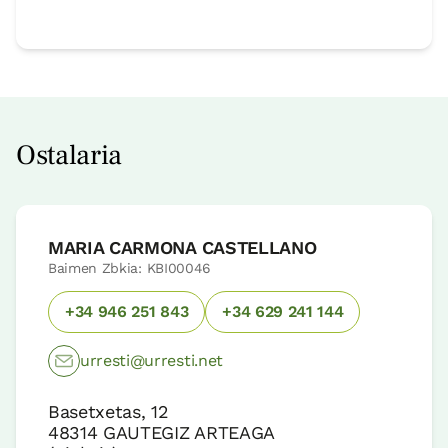
Ostalaria
MARIA CARMONA CASTELLANO
Baimen Zbkia: KBI00046
+34 946 251 843
+34 629 241 144
urresti@urresti.net
Basetxetas, 12
48314
GAUTEGIZ ARTEAGA