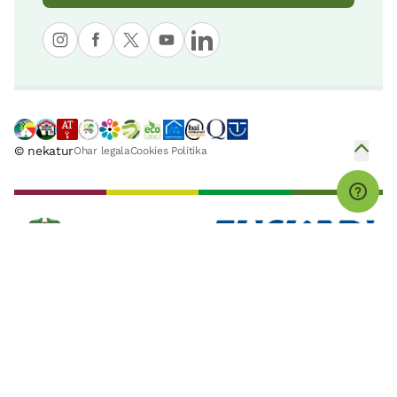
Andre Mariren Zeruratzea basilika
Aizkorri-Aratz Parke Naturala
11 KM
39 KM
© nekatur
Ohar legala
Cookies Politika
Lekeitioko portua
Iñurritzako Biotopo Babestua
11 KM
40 KM
Isuntzako hondartza
Armañongo Parke Naturala
12 KM
51 KM
Matxitxako lurmuturra
Aralarko Parke Naturala
13 KM
52 KM