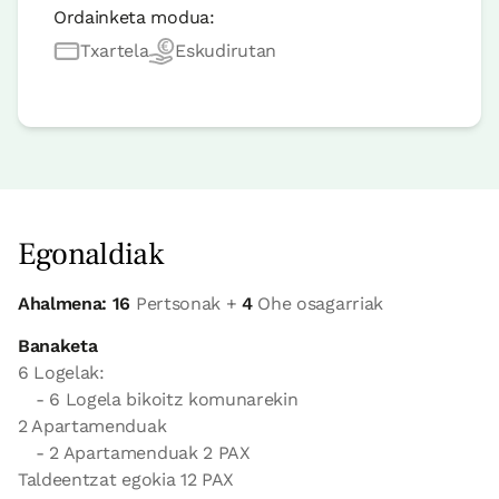
Ordainketa modua:
Txartela
Eskudirutan
Egonaldiak
Ahalmena: 16
Pertsonak +
4
Ohe osagarriak
Banaketa
6 Logelak:
- 6 Logela bikoitz komunarekin
2 Apartamenduak
- 2 Apartamenduak 2 PAX
Taldeentzat egokia 12 PAX