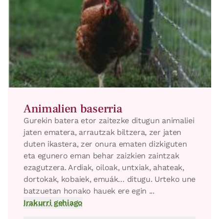
Animalien baserria
Gurekin batera etor zaitezke ditugun animaliei
jaten ematera, arrautzak biltzera, zer jaten
duten ikastera, zer onura ematen dizkiguten
eta egunero eman behar zaizkien zaintzak
ezagutzera. Ardiak, oiloak, untxiak, ahateak,
dortokak, kobaiek, emuák… ditugu. Urteko une
batzuetan honako hauek ere egin ...
Irakurri gehiago