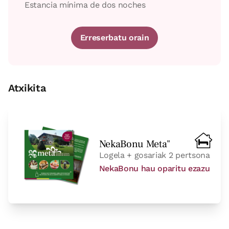
Estancia mínima de dos noches
Erreserbatu orain
Atxikita
NekaBonu Meta"
Logela + gosariak 2 pertsona
NekaBonu hau oparitu ezazu