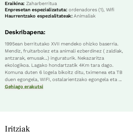
Apartamendua 2 pax
Eraikina:
Zaharberritua
2 Bainuak
Enpresetan espezializatuta:
ordenadores (1), Wifi
Haurrentzako espezialitateak:
Animaliak
Deskribapena:
1995ean berritutako XVII mendeko ohizko baserria.
Mendiz, fruitarbolez eta animali ezberdinez ( zaldiak,
antzarak, emusak...) inguraturik. Nekazaritza
ekologikoa. Lagako hondartzatik 4Km tara dago.
Komuna duten 6 logela bikoitz ditu, tximenea eta TB
duen egongela, WIFI, ostalarientzako egongela eta ...
Gehiago erakutsi
Apartamentuaren prezioa
110€tik
aurrera
Aukerak:
2 - 3 edo 4 PAX
Iritziak
Erreserbatu orain