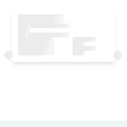
Logela
Logela - ohe bikoitza
Bainua: Bainontziko bainugela osoa
Logelaren prezioa
80€tik
aurrera