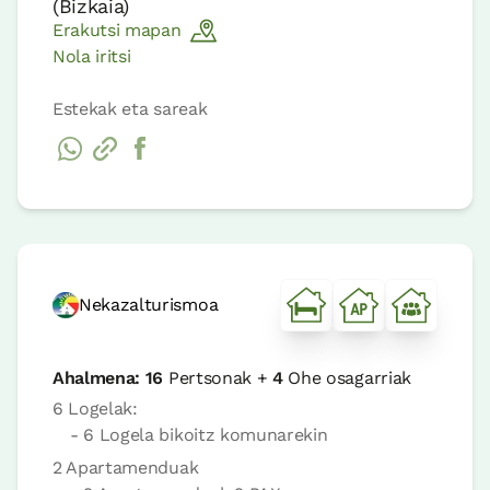
(
Bizkaia
)
Erakutsi mapan
Nola iritsi
Estekak eta sareak
Nekazalturismoa
Ahalmena:
16
Pertsonak +
4
Ohe osagarriak
6 Logelak:
- 6 Logela bikoitz komunarekin
2 Apartamenduak