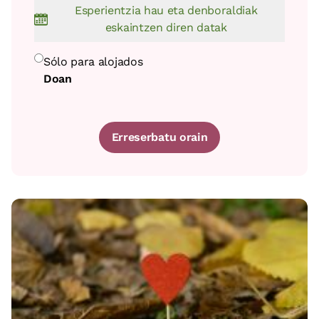
Esperientzia hau eta denboraldiak
eskaintzen diren datak
Sólo para alojados
Doan
Erreserbatu orain