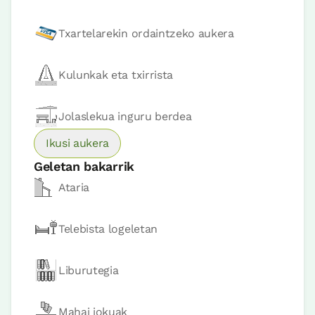
Txartelarekin ordaintzeko aukera
Logelaren prezioa
80€tik
aurrera
Kulunkak eta txirrista
Erreserbatu orain
Jolaslekua inguru berdea
Ikusi aukera
Geletan bakarrik
Apartamendu
Ataria
Apartamendua 2 pax
2 Bainuak
Telebista logeletan
Liburutegia
Mahai jokuak