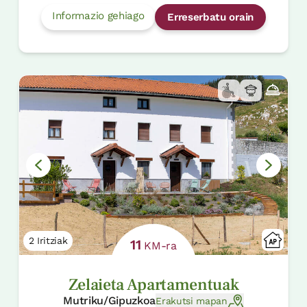
Informazio gehiago
Erreserbatu orain
2 Iritziak
11
KM-ra
Zelaieta Apartamentuak
Mutriku/Gipuzkoa
Erakutsi mapan