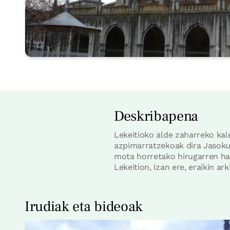
Deskribapena
Lekeitioko alde zaharreko kal
azpimarratzekoak dira Jasoku
mota horretako hirugarren hand
Lekeition, izan ere, eraikin ar
Irudiak eta bideoak