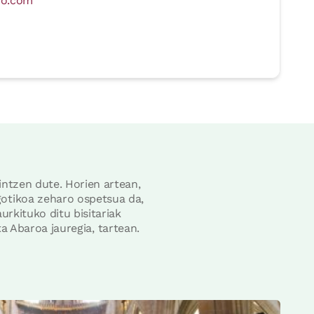
io.com
intzen dute. Horien artean,
gotikoa zeharo ospetsua da,
urkituko ditu bisitariak
ta Abaroa jauregia, tartean.