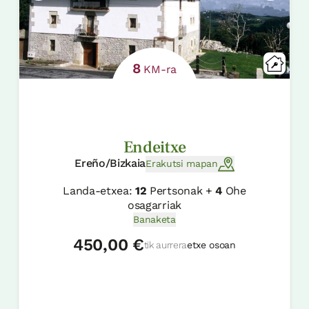
8
KM-ra
Endeitxe
Ereño/Bizkaia
Erakutsi mapan
Landa-etxea:
12
Pertsonak +
4
Ohe
osagarriak
Banaketa
450,00 €
tik aurrera
etxe osoan