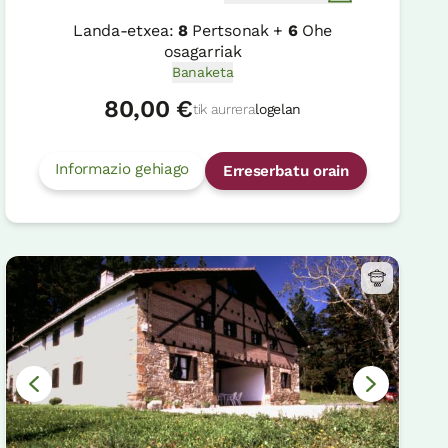
Landa-etxea:
8
Pertsonak +
6
Ohe
osagarriak
Banaketa
80,00 €
tik aurrera
logelan
Informazio gehiago
Erreserbatu orain