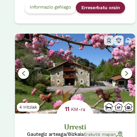
Informazio gehiago
Erreserbatu orain
4 Iritziak
11
KM-ra
Urresti
Gautegiz arteaga/Bizkaia
Erakutsi mapan