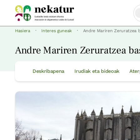
·
·
Hasiera
Interes guneak
Andre Mariren Zeruratzea b
Andre Mariren Zeruratzea bas
Deskribapena
Irudiak eta bideoak
Ater