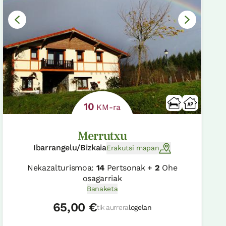
10
KM-ra
Merrutxu
Ibarrangelu/Bizkaia
Erakutsi mapan
Nekazalturismoa:
14
Pertsonak +
2
Ohe
osagarriak
Banaketa
65,00 €
tik aurrera
logelan