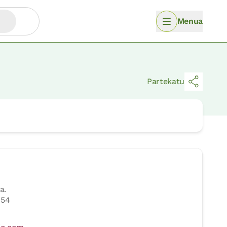
Menua
Partekatu
a.
 54