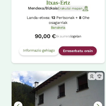
Itxas-Ertz
Mendexa/Bizkaia
Erakutsi mapan
Landa-etxea:
12
Pertsonak +
8
Ohe
osagarriak
Banaketa
90,00 €
tik aurrera
logelan
Informazio gehiago
Erreserbatu orain