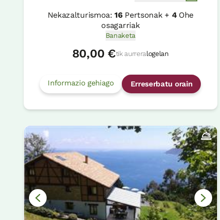
Nekazalturismoa:
16
Pertsonak +
4
Ohe
osagarriak
Banaketa
80,00 €
tik aurrera
logelan
Informazio gehiago
Erreserbatu orain