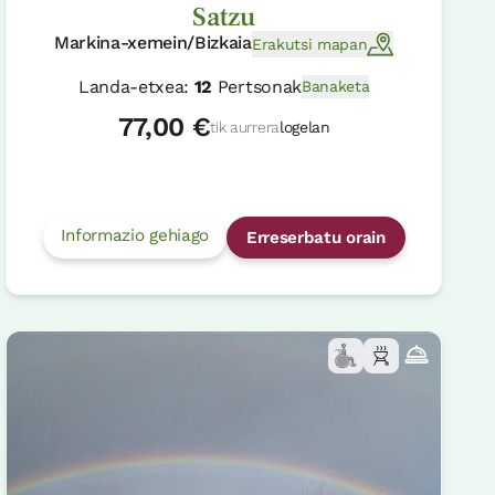
Satzu
Markina-xemein/Bizkaia
Erakutsi mapan
Landa-etxea:
12
Pertsonak
Banaketa
77,00 €
tik aurrera
logelan
Informazio gehiago
Erreserbatu orain