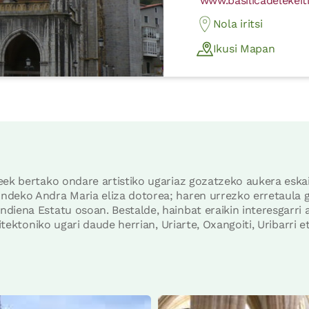
www.basilicadelekeit
Nola iritsi
Ikusi Mapan
eek bertako ondare artistiko ugariaz gozatzeko aukera eska
ndeko Andra Maria eliza dotorea; haren urrezko erretaula 
iena Estatu osoan. Bestalde, hainbat eraikin interesgarri a
kitektoniko ugari daude herrian, Uriarte, Oxangoiti, Uribarri e