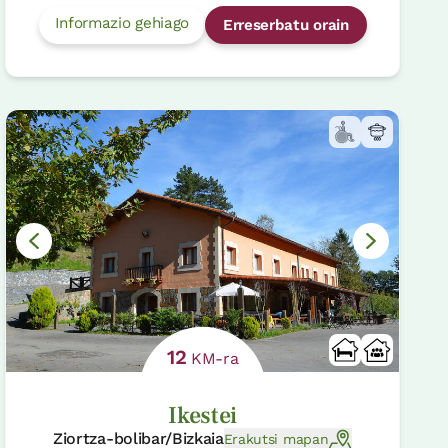
Informazio gehiago
Erreserbatu orain
12
KM-ra
Ikestei
Ziortza-bolibar/Bizkaia
Erakutsi mapan