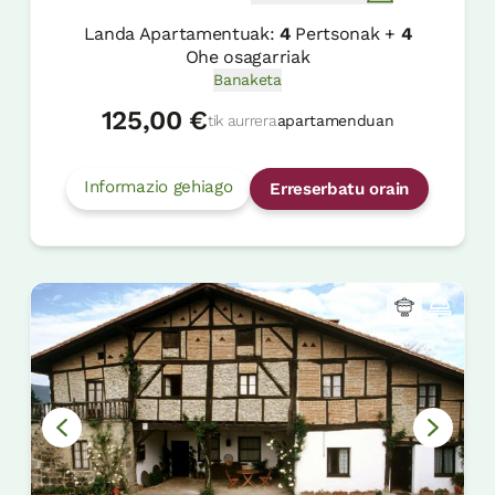
Landa Apartamentuak:
4
Pertsonak +
4
Ohe osagarriak
Banaketa
125,00 €
tik aurrera
apartamenduan
Informazio gehiago
Erreserbatu orain