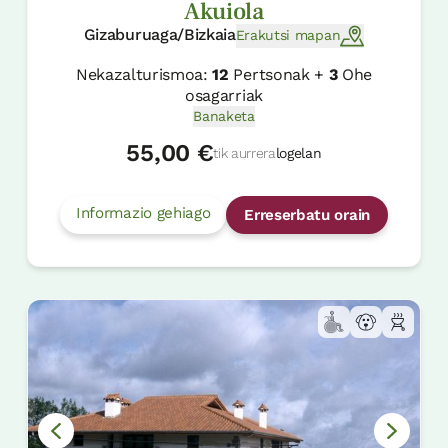
Akuiola
Gizaburuaga/Bizkaia
Erakutsi mapan
Nekazalturismoa:
12
Pertsonak +
3
Ohe
osagarriak
Banaketa
55,00 €
tik aurrera
logelan
Informazio gehiago
Erreserbatu orain