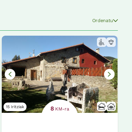
Ordenatu
15 Iritziak
8
KM-ra