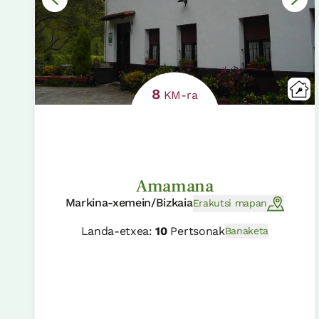
8
KM-ra
Amamana
Markina-xemein/Bizkaia
Erakutsi mapan
Landa-etxea:
10
Pertsonak
Banaketa