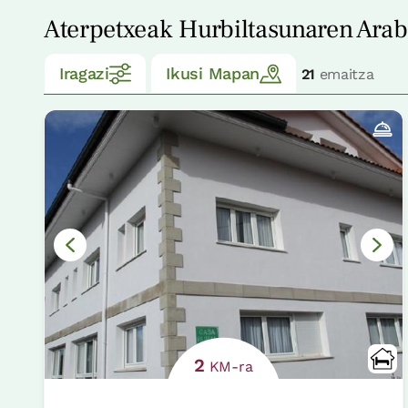
Aterpetxeak Hurbiltasunaren Ara
Iragazi
Ikusi Mapan
21
emaitza
2
KM-ra