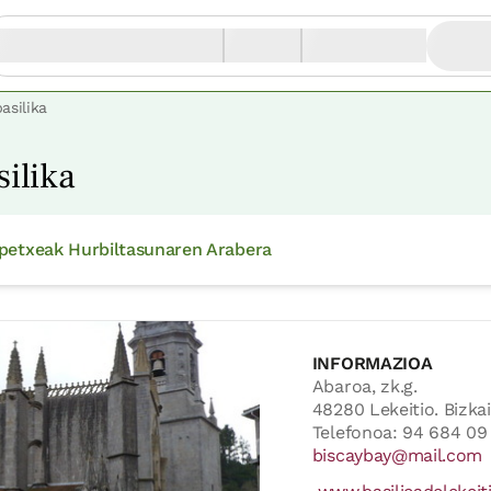
asilika
ilika
petxeak Hurbiltasunaren Arabera
INFORMAZIOA
Abaroa, zk.g.
48280 Lekeitio. Bizkai
Telefonoa: 94 684 09
biscaybay@mail.com