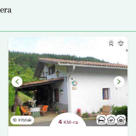
bera
10 Iritziak
4
KM-ra