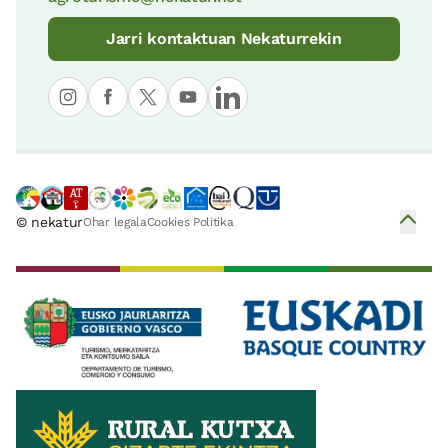
Orozkoko bailara
Pagoetako Parke Naturala
12 KM
Jarri kontaktuan Nekaturrekin
35 KM
Andre Mariren Zeruratzea basilika
Aizkorri-Aratz Parke Naturala
12 KM
38 KM
© nekatur
Ohar legala
Cookies Politika
Lekeitioko Alde Zaharra
Iñurritzako Biotopo Babestua
12 KM
41 KM
Lekeitioko portua
Armañongo Parke Naturala
13 KM
49 KM