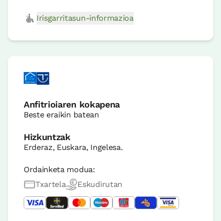
Irisgarritasun-informazioa
Anfitrioiaren kokapena
Beste eraikin batean
Hizkuntzak
Erderaz, Euskara, Ingelesa.
Ordainketa modua:
Txartela
Eskudirutan