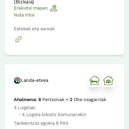
(
Bizkaia
)
Erakutsi mapan
Nola iritsi
Estekak eta sareak
Landa-etxea
Ahalmena:
8
Pertsonak +
2
Ohe osagarriak
4 Logelak:
- 4 Logela bikoitz komunarekin
Taldeentzat egokia 8 PAX