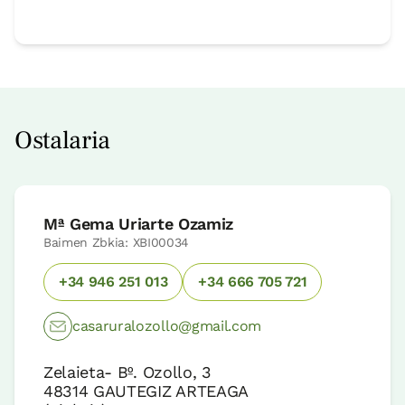
Ostalaria
Mª Gema Uriarte Ozamiz
Baimen Zbkia: XBI00034
+34 946 251 013
+34 666 705 721
casaruralozollo@gmail.com
Zelaieta- Bº. Ozollo, 3
48314
GAUTEGIZ ARTEAGA