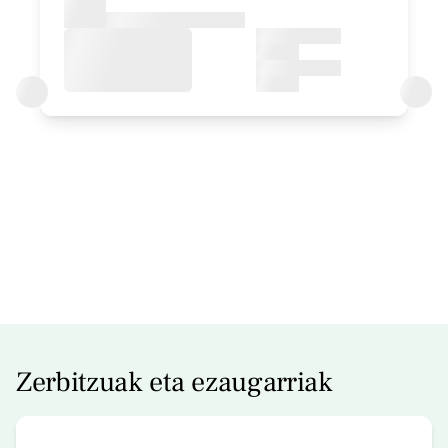
Bainua: Bainontziko bainugela osoa
Logelaren prezioa
70€tik
aurrera
Erreserbatu orain
Zerbitzuak eta ezaugarriak