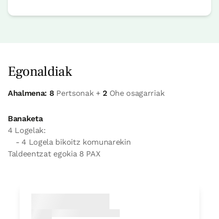
Egonaldiak
Ahalmena: 8
Pertsonak +
2
Ohe osagarriak
Banaketa
4 Logelak:
- 4 Logela bikoitz komunarekin
Taldeentzat egokia 8 PAX
Logela
Logela - ohe bikoitza