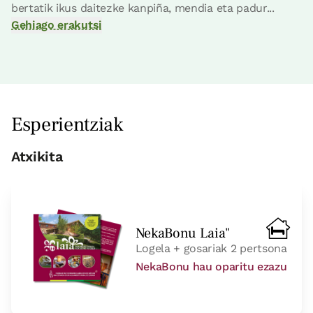
bertatik ikus daitezke kanpiña, mendia eta padur...
Erreserbatu orain
Gehiago erakutsi
etxe osoa
Esperientziak
Etxe osoa / taldeentzat egokia 8 pax
4 Bainuak
Atxikita
NekaBonu Laia"
Logela + gosariak 2 pertsona
NekaBonu hau oparitu ezazu