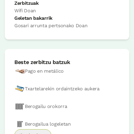
Logela
Zerbitzuak
Wifi
Doan
Logela - ohe bikoitza
Geletan bakarrik
Bainua: Dutxako bainugela osoa
Gosari arrunta pertsonako
Doan
Beste zerbitzu batzuk
Pago en metálico
Txartelarekin ordaintzeko aukera
Logelaren prezioa
70€tik
aurrera
Berogailu orokorra
Erreserbatu orain
Berogailua logeletan