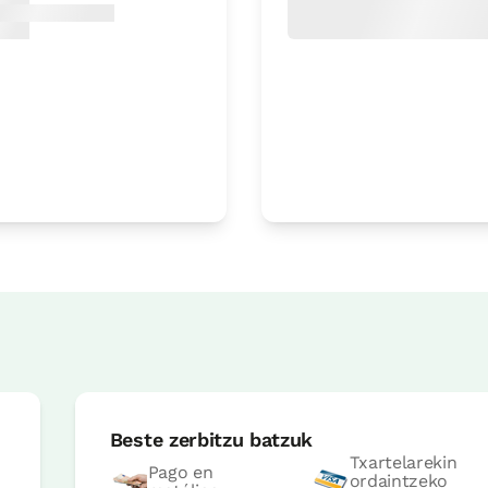
Logelaren prezioa
46€tik
au
Aukerak:
1 - 2 edo 3 PAX
Erreserbatu orain
soa
Logelaren prezioa
46€tik
au
Aukerak:
1 - 2 edo 3 PAX
Beste zerbitzu batzuk
Erreserbatu orain
Txartelarekin
Pago en
ordaintzeko