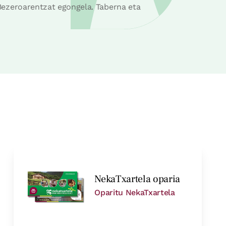
. Bezeroarentzat egongela. Taberna eta
ik
aurrera
 PAX
NekaTxartela oparia
Oparitu NekaTxartela