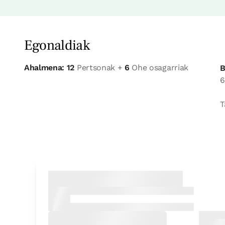
Egonaldiak
Ahalmena: 12
Pertsonak +
6
Ohe osagarriak
B
6
T
Logela
Logela - ohe bikoitza
Bainua: Dutxako bainugela osoa