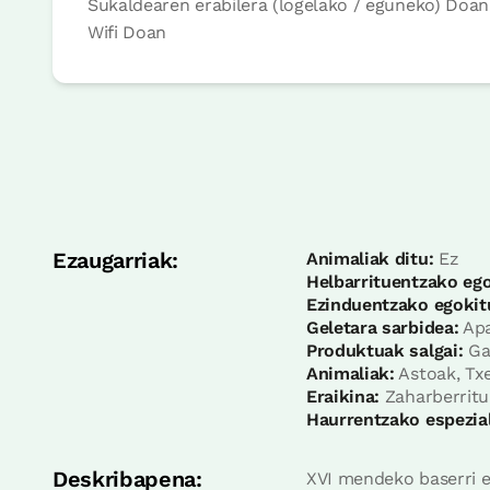
Sukaldearen erabilera (logelako / eguneko)
Doan
Wifi
Doan
Logela
Logela - ohe bikoitza
Bainua: Dutxako bainugela osoa
Ezaugarriak:
Animaliak ditu:
Ez
Helbarrituentzako ego
Ezinduentzako egokit
Geletara sarbidea:
Apa
Produktuak salgai:
Ga
Animaliak:
Astoak, Txe
Eraikina:
Zaharberritu
Haurrentzako espezial
Deskribapena:
XVI mendeko baserri er
etxe osoa