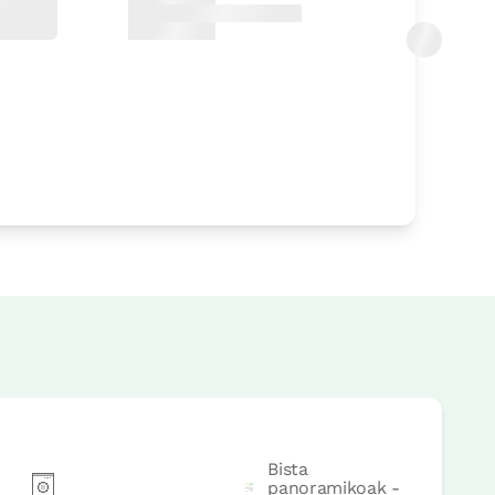
rrera
rrera
Bista
panoramikoak -