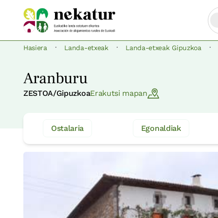
·
·
·
Hasiera
Landa-etxeak
Landa-etxeak Gipuzkoa
Aranburu
ZESTOA/Gipuzkoa
Erakutsi mapan
Ostalaria
Egonaldiak