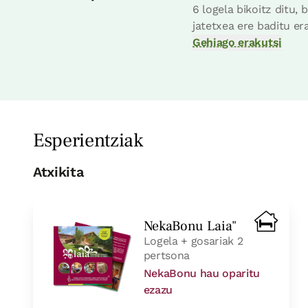
6 logela bikoitz ditu,
jatetxea ere baditu era
Etxe osoa / taldeentzat egokia 12 pax
Gehiago erakutsi
6 Bainuak
Esperientziak
Atxikita
NekaBonu Laia"
Logela + gosariak 2
pertsona
NekaBonu hau oparitu
ezazu