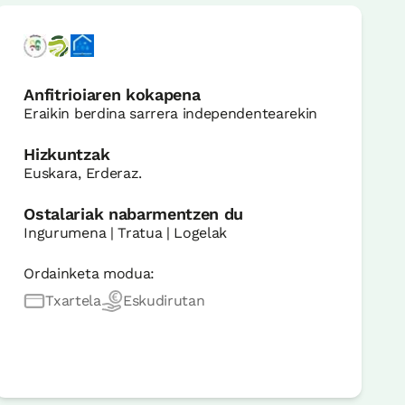
Anfitrioiaren kokapena
Eraikin berdina sarrera independentearekin
Hizkuntzak
Euskara, Erderaz.
Ostalariak nabarmentzen du
Ingurumena | Tratua | Logelak
Ordainketa modua:
Txartela
Eskudirutan