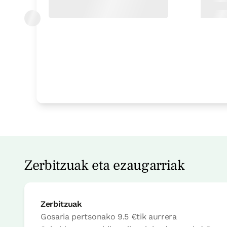
Logela
Logela - banakako 2 ohe
Bainua: Dutxako bainugela o
Zerbitzuak eta ezaugarriak
Zerbitzuak
Gosaria pertsonako
9.5 €
tik aurrera