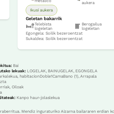
metálico
aukera
Ikusi aukera
Geletan bakarrik
Telebista
Berogailua
logeletan
logeletan
Egongela: Soilik bezeroentzat
Sukaldea: Soilik bezeroentzat
Irisgarria
Logelaren prezioa
46€tik
au
kitua:
Bai
Aukerak:
1 - 2 edo 3 PAX
utako lekuak:
LOGELAK, BAINUGELAK, EGONGELA
rkalekua, habitacionDoble1CamaBano (1), Arrapala
zta
Erreserbatu orain
rriak, Oiloak
a
itateak:
Kanpo haur-jolaslekua
aberritua. Mendiz inguraturiko Aizarna bailararen erdian ko