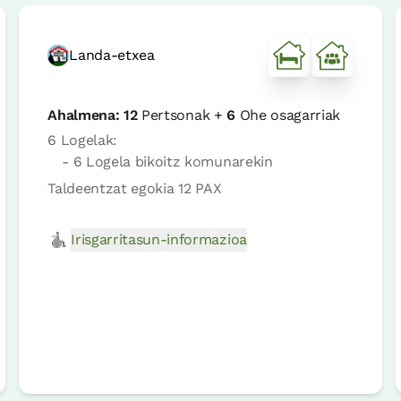
Landa-etxea
Ahalmena:
12
Pertsonak +
6
Ohe osagarriak
6 Logelak:
- 6 Logela bikoitz komunarekin
Taldeentzat egokia 12 PAX
Irisgarritasun-informazioa