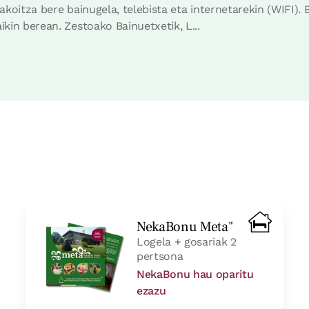
 bakoitza bere bainugela, telebista eta internetarekin (WIFI)
ikin berean. Zestoako Bainuetxetik, L...
Irisgarria
Etxe osoaren prezioa
450€t
Aukerak:
12 - 14 - 16 edo 18
Erreserbatu orain
NekaBonu Meta"
Logela + gosariak 2
pertsona
NekaBonu hau oparitu
ezazu