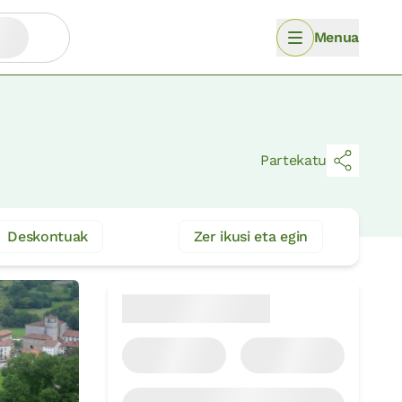
Menua
Partekatu
Deskontuak
Zer ikusi eta egin