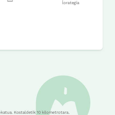
lorategia
rrera
katua. Kostaldetik 10 kilometrotara.