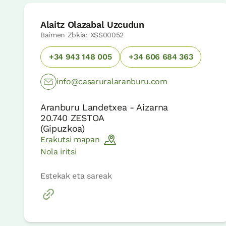
Alaitz Olazabal Uzcudun
Baimen Zbkia: XSS00052
+34 943 148 005
+34 606 684 363
info@casaruralaranburu.com
Aranburu Landetxea - Aizarna
20.740
ZESTOA
(
Gipuzkoa
)
Erakutsi mapan
Nola iritsi
Estekak eta sareak