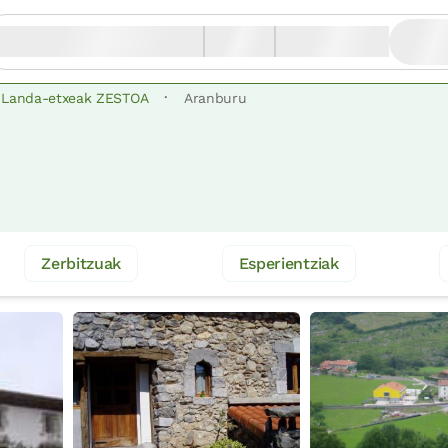
·
Landa-etxeak ZESTOA
Aranburu
Zerbitzuak
Esperientziak