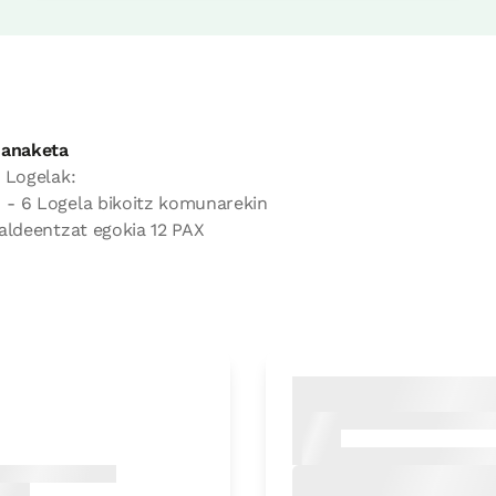
anaketa
 Logelak:
- 6 Logela bikoitz komunarekin
aldeentzat egokia 12 PAX