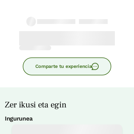
Comparte tu experiencia
Zer ikusi eta egin
Ingurunea
Ala delta
< 1 Km