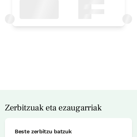
Logelaren prezioa
99€tik
aurrera
Erreserbatu orain
Zerbitzuak eta ezaugarriak
Logela
Beste zerbitzu batzuk