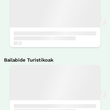
Bizikleten alokairua
< 1 Km
Bailabide Turistikoak
Getxoko Nazioarteko Jazz Jaialdia
3 KM
Arriluzeko Naufragoen etxea
5 KM