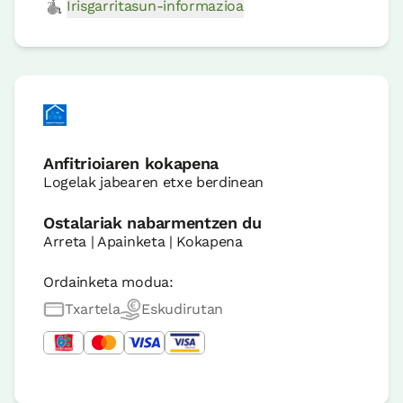
Irisgarritasun-informazioa
Anfitrioiaren kokapena
Logelak jabearen etxe berdinean
Ostalariak nabarmentzen du
Arreta | Apainketa | Kokapena
Ordainketa modua:
Txartela
Eskudirutan