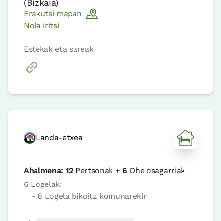
(
Bizkaia
)
Erakutsi mapan
Nola iritsi
Estekak eta sareak
Landa-etxea
Ahalmena:
12
Pertsonak +
6
Ohe osagarriak
6 Logelak:
- 6 Logela bikoitz komunarekin