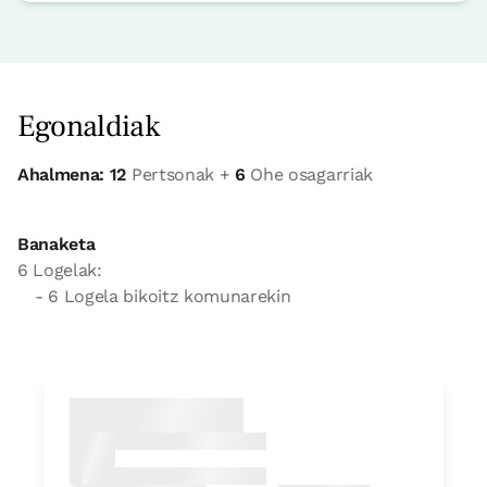
Egonaldiak
Ahalmena: 12
Pertsonak +
6
Ohe osagarriak
Banaketa
6 Logelak:
- 6 Logela bikoitz komunarekin
Logela
Logela - banakako 2 ohe
Bainua: Dutxako bainugela osoa