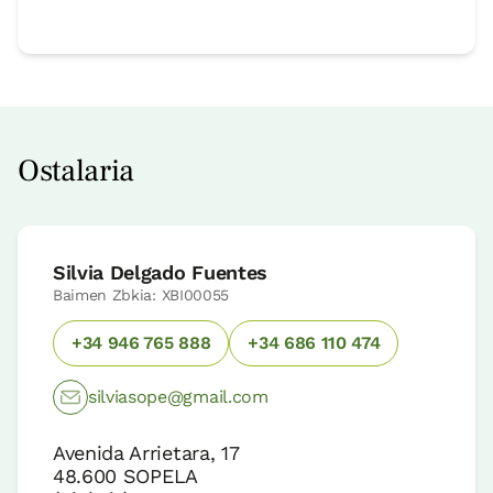
Ostalaria
Silvia Delgado Fuentes
Baimen Zbkia: XBI00055
+34 946 765 888
+34 686 110 474
silviasope@gmail.com
Avenida Arrietara, 17
48.600
SOPELA