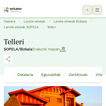
·
·
·
Hasiera
Landa-etxeak
Landa-etxeak Bizkaia
·
Landa-etxeak SOPELA
Telleri
Telleri
SOPELA/Bizkaia
Erakutsi mapan
Ostalaria
Egonaldiak
Zerbitzuak
Iritzia