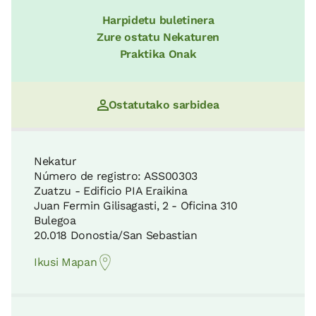
Harpidetu buletinera
Zure ostatu Nekaturen
Armañongo Parke Naturala
Gorlizko hondartza
Praktika Onak
24 KM
8 KM
Ostatutako sarbidea
Gorbeiako Parke Naturala
BIME Bilbao
28 KM
10 KM
Nekatur
Número de registro: ASS00303
Zuatzu - Edificio PIA Eraikina
Urkiolako Parke Naturala
Juan Fermin Gilisagasti, 2 - Oficina 310
La Arena hondartza
33 KM
Bulegoa
10 KM
20.018 Donostia/San Sebastian
Ikusi Mapan
Plaiaundi Parke Ekologikoa
Muñatones gaztelua
34 KM
11 KM