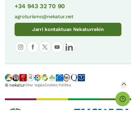
+34 943 32 70 90
Itxinako Biotopo Babestua
agroturismo@nekatur.net
Euskararen Intepretazio Zentroa
38 KM
11 KM
Jarri kontaktuan Nekaturrekin
Marearteko zabalgunea eta Flysch
Zugaztieta
itsaslabarrak
11 KM
52 KM
© nekatur
Ohar legala
Cookies Politika
Bilboko Itsasadarra Itsas Museoa
Aizkorri-Aratz Parke Naturala
13 KM
55 KM
Guggenheim Bilbao Museoa
Valderejoko Parke Naturala
13 KM
58 KM