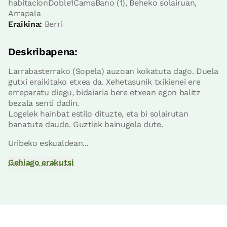
habitacionDoble1CamaBano (1), Beheko solairuan,
Arrapala
Eraikina:
Berri
logela
Deskribapena:
Logela - ohe bikoitza
Larrabasterrako (Sopela) auzoan kokatuta dago. Duela
Bainua: Dutxako bainugela osoa
gutxi eraikitako etxea da. Xehetasunik txikienei ere
erreparatu diegu, bidaiaria bere etxean egon balitz
bezala senti dadin.
Logelek hainbat estilo dituzte, eta bi solairutan
banatuta daude. Guztiek bainugela dute.
Uribeko eskualdean...
Gehiago erakutsi
Logelaren prezioa
99€tik
aurrera