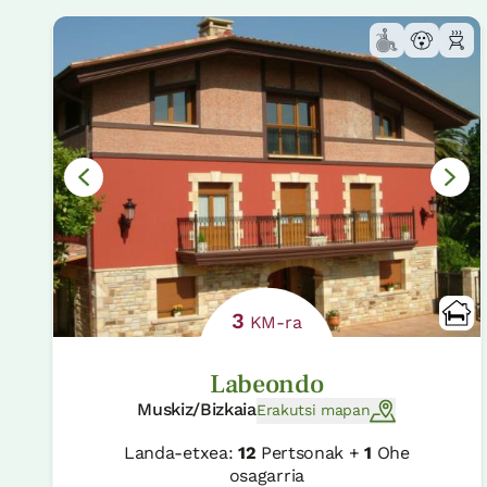
3
KM-ra
Labeondo
Muskiz/Bizkaia
Erakutsi mapan
Landa-etxea:
12
Pertsonak +
1
Ohe
osagarria