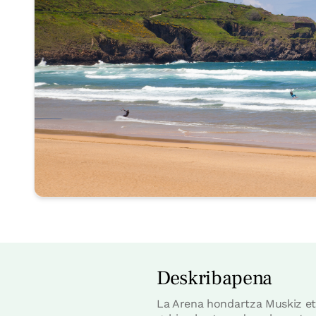
Deskribapena
La Arena hondartza Muskiz et