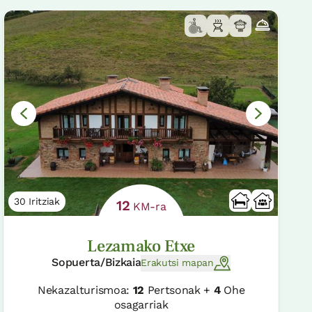
30 Iritziak
12
KM-ra
Lezamako Etxe
Sopuerta/Bizkaia
Erakutsi mapan
Nekazalturismoa:
12
Pertsonak +
4
Ohe
osagarriak