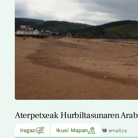
Aterpetxeak Hurbiltasunaren Ara
Iragazi
Ikusi Mapan
18
emaitza