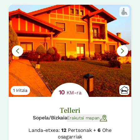
1 Iritzia
10
KM-ra
Telleri
Sopela/Bizkaia
Erakutsi mapan
Landa-etxea:
12
Pertsonak +
6
Ohe
osagarriak