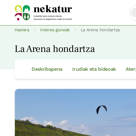
·
·
Hasiera
Interes guneak
La Arena hondartza
La Arena hondartza
Deskribapena
Irudiak eta bideoak
Ater