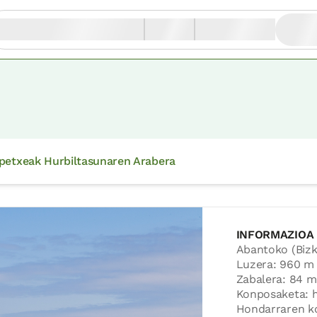
petxeak Hurbiltasunaren Arabera
INFORMAZIOA
Abantoko (Bizka
Luzera: 960 m
Zabalera: 84 m
Konposaketa: 
Hondarraren ko