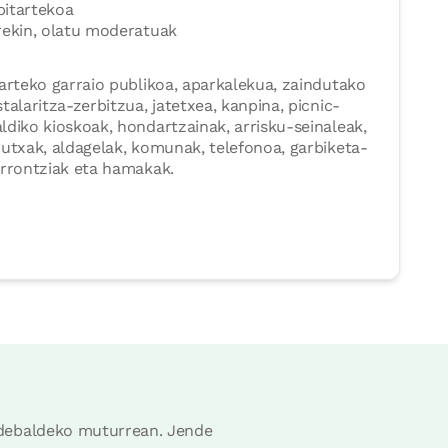
itartekoa
rekin, olatu moderatuak
arteko garraio publikoa, aparkalekua, zaindutako
talaritza-zerbitzua, jatetxea, kanpina, picnic-
ldiko kioskoak, hondartzainak, arrisku-seinaleak,
dutxak, aldagelak, komunak, telefonoa, garbiketa-
arrontziak eta hamakak.
ndebaldeko muturrean. Jende