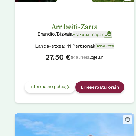
Arribeiti-Zarra
Erandio/Bizkaia
Erakutsi mapan
Landa-etxea:
11
Pertsonak
Banaketa
27.50 €
tik aurrera
logelan
Informazio gehiago
Erreserbatu orain