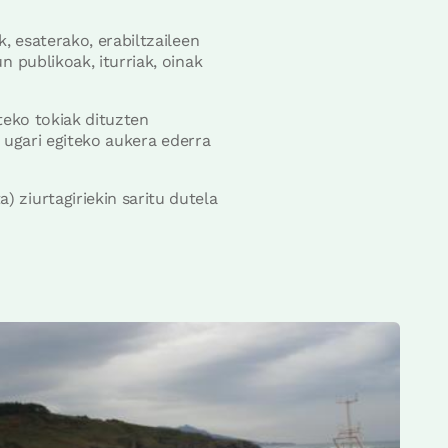
, esaterako, erabiltzaileen
 publikoak, iturriak, oinak
teko tokiak dituzten
a ugari egiteko aukera ederra
ziurtagiriekin saritu dutela