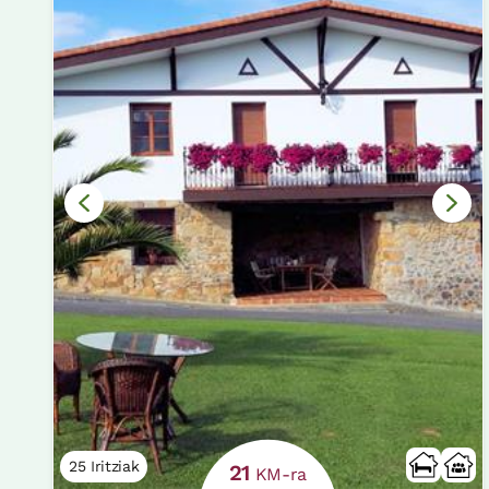
25 Iritziak
21
KM-ra