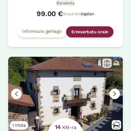
Banaketa
99.00 €
tik aurrera
logelan
Informazio gehiago
Erreserbatu orain
1 Iritzia
14
KM-ra