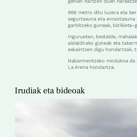
gehien hartzen duen hareatze
966 metro ditu luzera eta ber
segurtasuna eta erosotasuna z
garbitzeko guneak, bizikleta-
Inguruetan, bestalde, mahaiak
aisialdirako guneak eta tabern
eskaintzen digu hondartzak, t
Nabarmentzeko modukoa da ISO
La Arena hondartza.
Irudiak eta bideoak