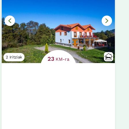
2 Iritziak
23
KM-ra