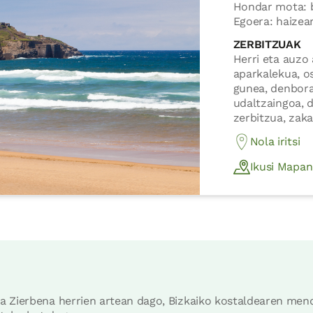
Hondar mota: b
Egoera: haizea
ZERBITZUAK
Herri eta auzo 
aparkalekua, os
gunea, denbora
udaltzaingoa, 
zerbitzua, zak
Nola iritsi
Ikusi Mapan
a Zierbena herrien artean dago, Bizkaiko kostaldearen me