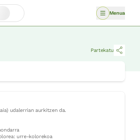
Menua
Partekatu
ia) udalerrian aurkitzen da.
hondarra
lorea: urre-kolorekoa