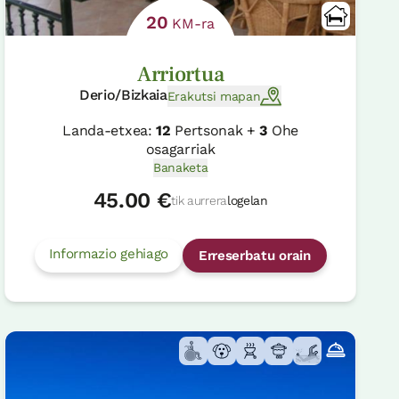
20
KM-ra
Arriortua
Derio/Bizkaia
Erakutsi mapan
Landa-etxea:
12
Pertsonak +
3
Ohe
osagarriak
Banaketa
45.00 €
tik aurrera
logelan
Informazio gehiago
Erreserbatu orain