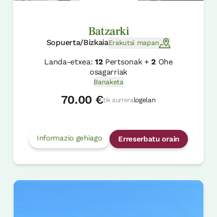
Batzarki
Sopuerta/Bizkaia
Erakutsi mapan
Landa-etxea:
12
Pertsonak +
2
Ohe
osagarriak
Banaketa
70.00 €
tik aurrera
logelan
Informazio gehiago
Erreserbatu orain