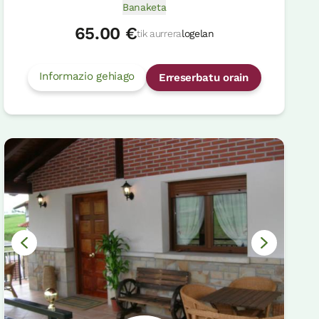
Banaketa
65.00 €
tik aurrera
logelan
Informazio gehiago
Erreserbatu orain