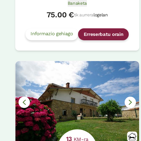
Banaketa
75.00 €
tik aurrera
logelan
Informazio gehiago
Erreserbatu orain
13
KM-ra