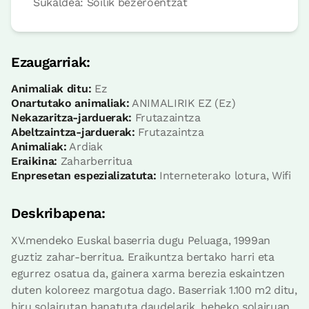
Sukaldea: Soilik bezeroentzat
Logela
Ezaugarriak:
Animaliak ditu:
Ez
Onartutako animaliak:
ANIMALIRIK EZ (Ez)
Logela - banakako 2 ohe
Nekazaritza-jarduerak:
Frutazaintza
Bainua: Dutxako bainugela osoa
Abeltzaintza-jarduerak:
Frutazaintza
Animaliak:
Ardiak
Eraikina:
Zaharberritua
Enpresetan espezializatuta:
Interneterako lotura, Wifi
Deskribapena:
XV.mendeko Euskal baserria dugu Peluaga, 1999an
guztiz zahar-berritua. Eraikuntza bertako harri eta
egurrez osatua da, gainera xarma berezia eskaintzen
duten koloreez margotua dago. Baserriak 1.100 m2 ditu,
hiru solairutan banatuta daudelarik, beheko solairuan,