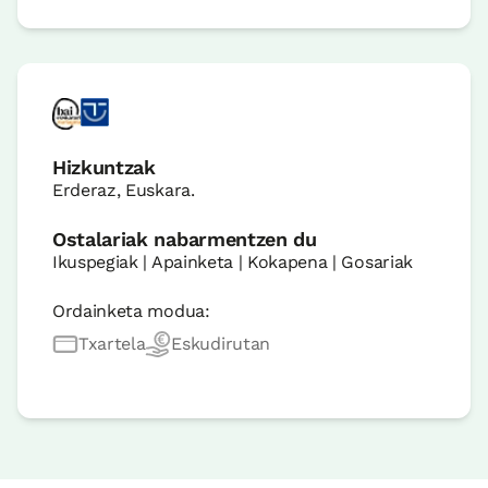
Hizkuntzak
Erderaz, Euskara.
Ostalariak nabarmentzen du
Ikuspegiak | Apainketa | Kokapena | Gosariak
Ordainketa modua:
Txartela
Eskudirutan