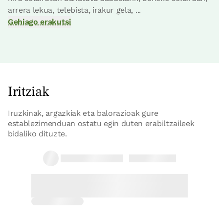
Logelaren prezioa
68€tik
aurrera
arrera lekua, telebista, irakur gela, ...
Aukerak:
2 edo 3 PAX
Gehiago erakutsi
Erreserbatu orain
Iritziak
Iruzkinak, argazkiak eta balorazioak gure
establezimenduan ostatu egin duten erabiltzaileek
bidaliko dituzte.
04/05/2026
Maria
Encantados. Estuvimos muy bien con
los peques
07/08/2024
Juanan
Un lugar fantastico, excelente la