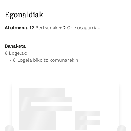
Egonaldiak
Ahalmena: 12
Pertsonak +
2
Ohe osagarriak
Banaketa
6 Logelak:
- 6 Logela bikoitz komunarekin
Logela
Logela - ohe bikoitza
Bainua: Dutxako bainugela osoa