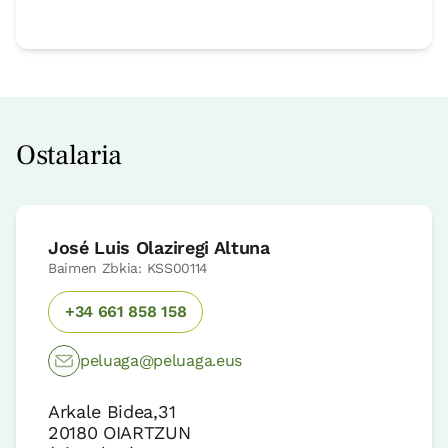
Ostalaria
José Luis Olaziregi Altuna
Baimen Zbkia: KSS00114
+34 661 858 158
peluaga@peluaga.eus
Arkale Bidea,31
20180
OIARTZUN