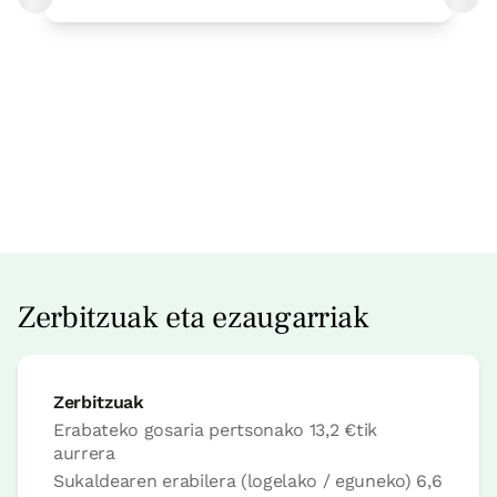
Logelaren prezioa
68€tik
aurrera
Aukerak:
2 edo 3 PAX
Zerbitzuak eta ezaugarriak
Erreserbatu orain
Zerbitzuak
Erabateko gosaria pertsonako
13,2 €
tik
aurrera
Sukaldearen erabilera (logelako / eguneko)
6,6
Logela