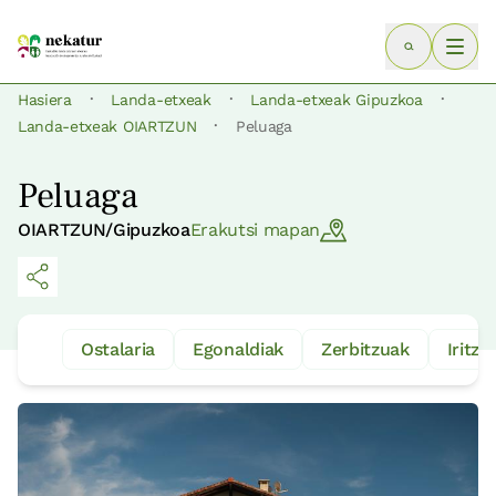
·
·
·
Hasiera
Landa-etxeak
Landa-etxeak Gipuzkoa
·
Landa-etxeak OIARTZUN
Peluaga
Peluaga
OIARTZUN/Gipuzkoa
Erakutsi mapan
Ostalaria
Egonaldiak
Zerbitzuak
Iritzia