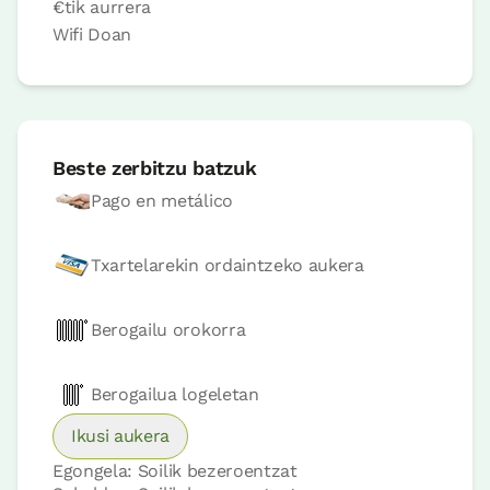
€
tik aurrera
Wifi
Doan
Logela - ohe bikoitza
Bainua: Bainontziko bainugela osoa
Beste zerbitzu batzuk
Pago en metálico
Txartelarekin ordaintzeko aukera
Berogailu orokorra
Logelaren prezioa
68€tik
aurrera
Berogailua logeletan
Ikusi aukera
Erreserbatu orain
Egongela: Soilik bezeroentzat