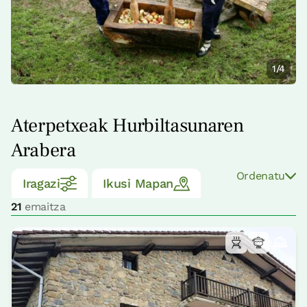
1/4
Aterpetxeak Hurbiltasunaren
Arabera
Ordenatu
Iragazi
Ikusi Mapan
21
emaitza