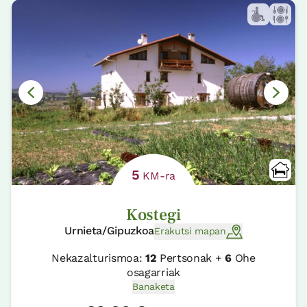
5
KM-ra
Kostegi
Urnieta/Gipuzkoa
Erakutsi mapan
Nekazalturismoa:
12
Pertsonak +
6
Ohe
osagarriak
Banaketa