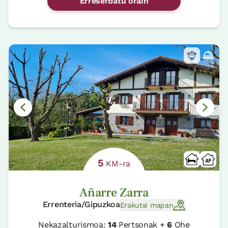
Erreserbatu orain
5
KM-ra
Añarre Zarra
Errenteria/Gipuzkoa
Erakutsi mapan
Nekazalturismoa:
14
Pertsonak +
6
Ohe