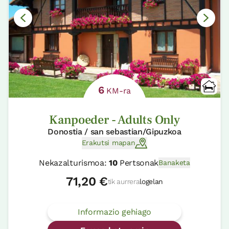
6
KM-ra
Kanpoeder - Adults Only
Donostia / san sebastian/Gipuzkoa
Erakutsi mapan
Nekazalturismoa:
10
Pertsonak
Banaketa
71,20 €
tik aurrera
logelan
Informazio gehiago