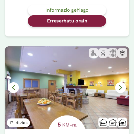
Informazio gehiago
Erreserbatu orain
17 Iritziak
5
KM-ra