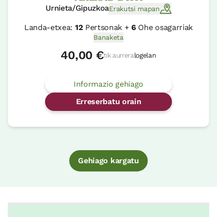
Urnieta/Gipuzkoa
Erakutsi mapan
Landa-etxea:
12
Pertsonak +
6
Ohe osagarriak
Banaketa
40,00 €
tik aurrera
logelan
Informazio gehiago
Erreserbatu orain
Gehiago kargatu