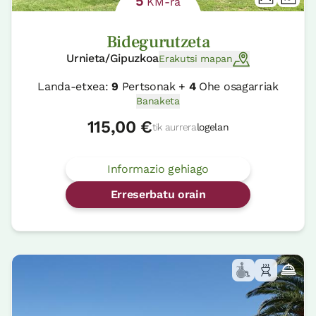
5
KM-ra
Bidegurutzeta
Urnieta/Gipuzkoa
Erakutsi mapan
Landa-etxea:
9
Pertsonak +
4
Ohe osagarriak
Banaketa
115,00 €
tik aurrera
logelan
Informazio gehiago
Erreserbatu orain