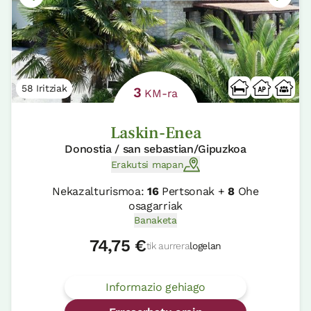
58 Iritziak
3
KM-ra
Laskin-Enea
Donostia / san sebastian/Gipuzkoa
Erakutsi mapan
Nekazalturismoa:
16
Pertsonak +
8
Ohe
osagarriak
Banaketa
74,75 €
tik aurrera
logelan
Informazio gehiago