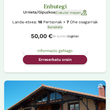
Enbutegi
Urnieta/Gipuzkoa
Erakutsi mapan
Landa-etxea:
16
Pertsonak +
7
Ohe osagarriak
Banaketa
50,00 €
tik aurrera
logelan
Informazio gehiago
Erreserbatu orain