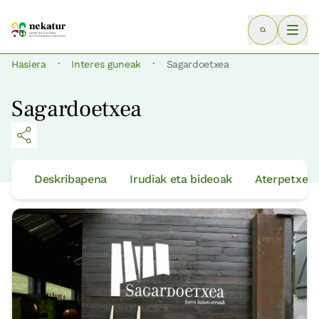
·
·
Hasiera
Interes guneak
Sagardoetxea
Sagardoetxea
Deskribapena
Irudiak eta bideoak
Aterpetxeak