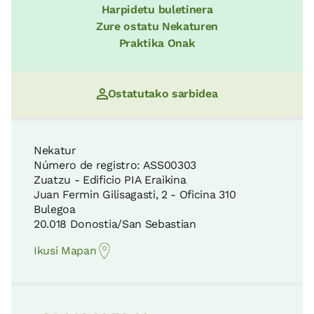
Harpidetu buletinera
Zure ostatu Nekaturen
Praktika Onak
Ostatutako sarbidea
Nekatur
Número de registro: ASS00303
Zuatzu - Edificio PIA Eraikina
Juan Fermin Gilisagasti, 2 - Oficina 310
Bulegoa
20.018 Donostia/San Sebastian
Ikusi Mapan