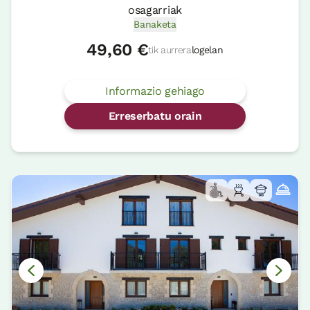
osagarriak
Banaketa
49,60 €
tik aurrera
logelan
Informazio gehiago
Erreserbatu orain