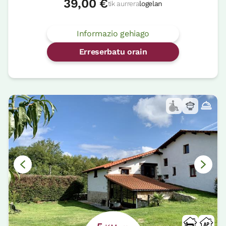
39,00 €
tik aurrera
logelan
Informazio gehiago
Erreserbatu orain