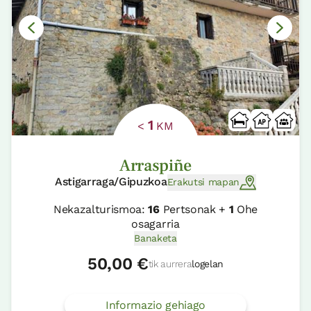
1
<
KM
Arraspiñe
Astigarraga/Gipuzkoa
Erakutsi mapan
Nekazalturismoa:
16
Pertsonak +
1
Ohe
osagarria
Banaketa
50,00 €
tik aurrera
logelan
Informazio gehiago