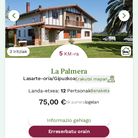
3 Iritziak
5
KM-ra
La Palmera
Lasarte-oria/Gipuzkoa
Erakutsi mapan
Landa-etxea:
12
Pertsonak
Banaketa
75,00 €
tik aurrera
logelan
Informazio gehiago
Erreserbatu orain