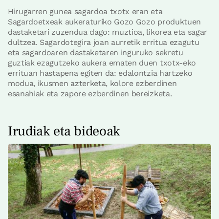
Hirugarren gunea sagardoa txotx eran eta
Sagardoetxeak aukeraturiko Gozo Gozo produktuen
dastaketari zuzendua dago: muztioa, likorea eta sagar
dultzea. Sagardotegira joan aurretik erritua ezagutu
eta sagardoaren dastaketaren inguruko sekretu
guztiak ezagutzeko aukera ematen duen txotx-eko
errituan hastapena egiten da: edalontzia hartzeko
modua, ikusmen azterketa, kolore ezberdinen
esanahiak eta zapore ezberdinen bereizketa.
Irudiak eta bideoak