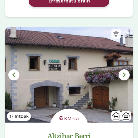
Erreserbatu orain
17 Iritziak
6
KM-ra
Altzibar Berri