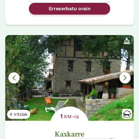
Erreserbatu orain
4 Iritziak
1
KM-ra
Kaxkarre