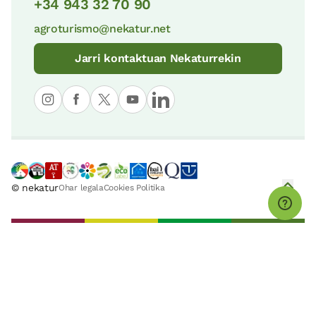
+34 943 32 70 90
agroturismo@nekatur.net
Jarri kontaktuan Nekaturrekin
© nekatur
Ohar legala
Cookies Politika