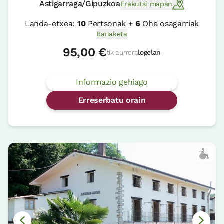
Astigarraga/Gipuzkoa
Erakutsi mapan
Landa-etxea:
10
Pertsonak +
6
Ohe osagarriak
Banaketa
95,00 €
tik aurrera
logelan
Informazio gehiago
Erreserbatu orain