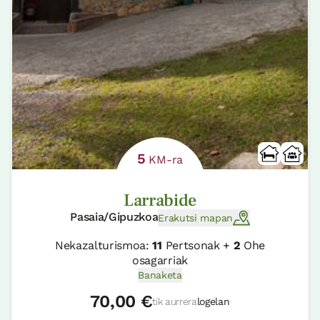
5
KM-ra
Larrabide
Pasaia/Gipuzkoa
Erakutsi mapan
Nekazalturismoa:
11
Pertsonak +
2
Ohe
osagarriak
Banaketa
70,00 €
tik aurrera
logelan