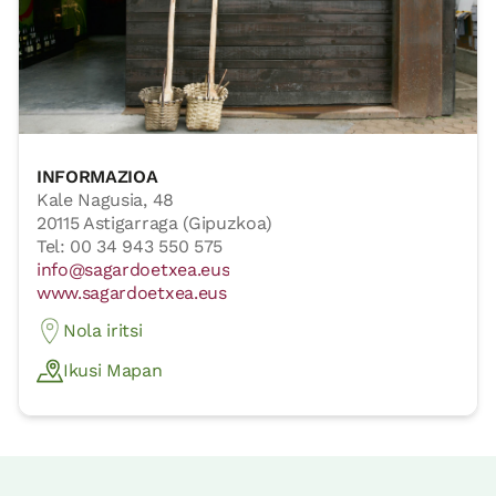
INFORMAZIOA
Kale Nagusia, 48
20115 Astigarraga (Gipuzkoa)
Tel: 00 34 943 550 575
info@sagardoetxea.eus
www.sagardoetxea.eus
Nola iritsi
Ikusi Mapan