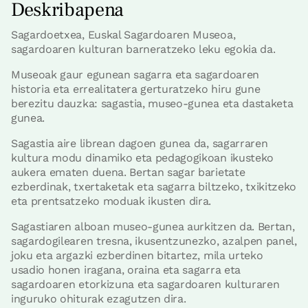
Deskribapena
Sagardoetxea, Euskal Sagardoaren Museoa,
sagardoaren kulturan barneratzeko leku egokia da.
Museoak gaur egunean sagarra eta sagardoaren
historia eta errealitatera gerturatzeko hiru gune
berezitu dauzka: sagastia, museo-gunea eta dastaketa
gunea.
Sagastia aire librean dagoen gunea da, sagarraren
kultura modu dinamiko eta pedagogikoan ikusteko
aukera ematen duena. Bertan sagar barietate
ezberdinak, txertaketak eta sagarra biltzeko, txikitzeko
eta prentsatzeko moduak ikusten dira.
Sagastiaren alboan museo-gunea aurkitzen da. Bertan,
sagardogilearen tresna, ikusentzunezko, azalpen panel,
joku eta argazki ezberdinen bitartez, mila urteko
usadio honen iragana, oraina eta sagarra eta
sagardoaren etorkizuna eta sagardoaren kulturaren
inguruko ohiturak ezagutzen dira.