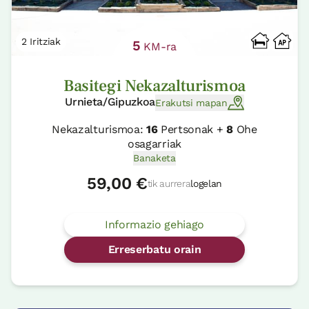
2 Iritziak
5
KM-ra
Basitegi Nekazalturismoa
Urnieta/Gipuzkoa
Erakutsi mapan
Nekazalturismoa:
16
Pertsonak +
8
Ohe
osagarriak
Banaketa
59,00 €
tik aurrera
logelan
Informazio gehiago
Erreserbatu orain