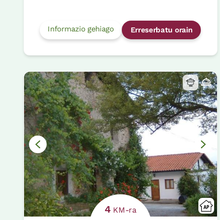
Informazio gehiago
Erreserbatu orain
4
KM-ra