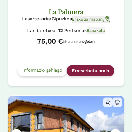
La Palmera
Lasarte-oria/Gipuzkoa
Erakutsi mapan
Landa-etxea:
12
Pertsonak
Banaketa
75,00 €
tik aurrera
logelan
Informazio gehiago
Erreserbatu orain