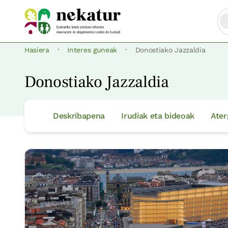
·
·
Hasiera
Interes guneak
Donostiako Jazzaldia
Donostiako Jazzaldia
Deskribapena
Irudiak eta bideoak
Ater