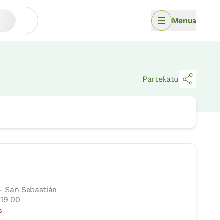
Menua
Partekatu
8
- San Sebastián
 19 00
s