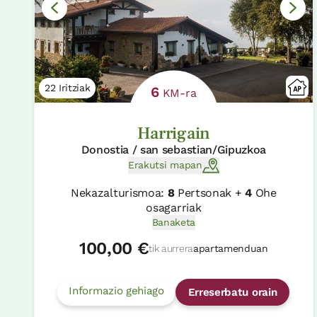
22 Iritziak
6
KM-ra
Harrigain
Donostia / san sebastian/Gipuzkoa
Erakutsi mapan
Nekazalturismoa:
8
Pertsonak +
4
Ohe
osagarriak
Banaketa
100,00 €
tik aurrera
apartamenduan
Informazio gehiago
Erreserbatu orain