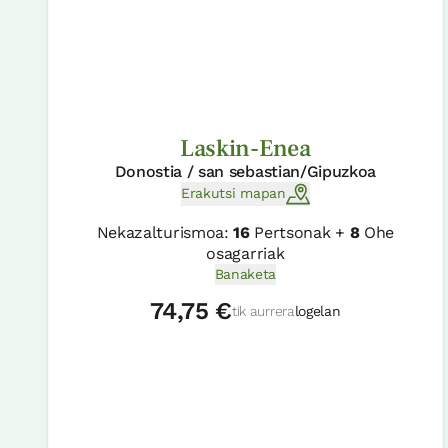
Laskin-Enea
Donostia / san sebastian/Gipuzkoa
Erakutsi mapan
Nekazalturismoa:
16
Pertsonak +
8
Ohe
osagarriak
Banaketa
74,75 €
tik aurrera
logelan