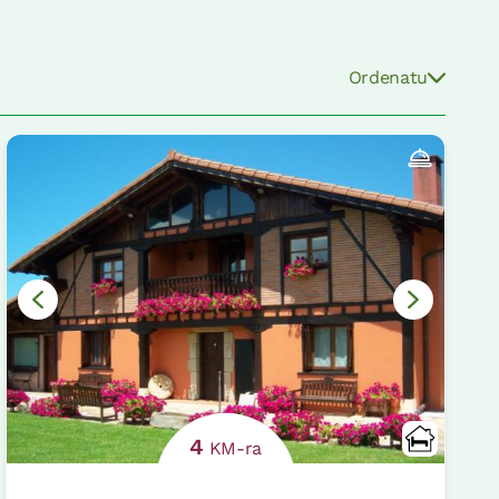
Ordenatu
4
KM-ra