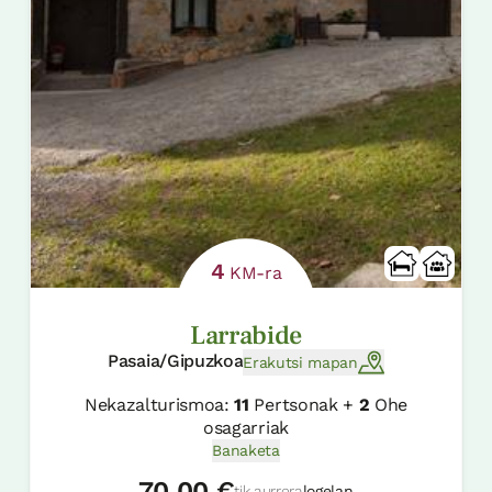
4
KM-ra
Larrabide
Pasaia/Gipuzkoa
Erakutsi mapan
Nekazalturismoa:
11
Pertsonak +
2
Ohe
osagarriak
Banaketa
70,00 €
tik aurrera
logelan