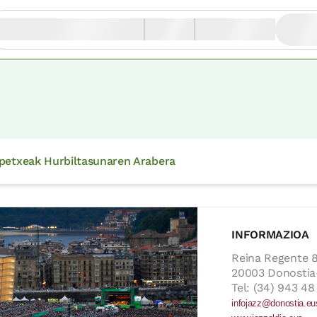
petxeak Hurbiltasunaren Arabera
INFORMAZIOA
Reina Regente 
20003 Donostia
Tel: (34) 943 48
infojazz@donostia.eu