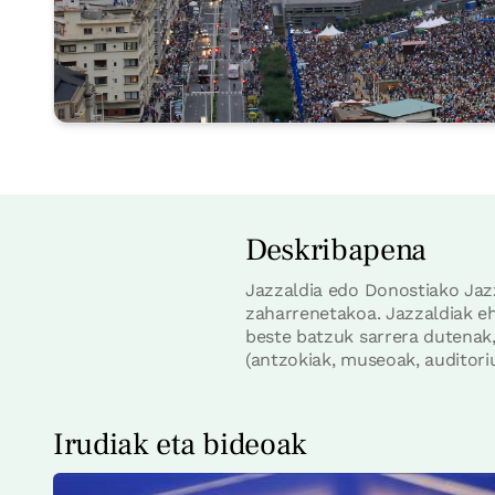
Deskribapena
Jazzaldia edo Donostiako Jazz
zaharrenetakoa. Jazzaldiak eh
beste batzuk sarrera dutenak,
(antzokiak, museoak, auditoriu
Irudiak eta bideoak