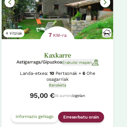
4 Iritziak
7
KM-ra
Kaxkarre
Astigarraga/Gipuzkoa
Erakutsi mapan
Landa-etxea:
10
Pertsonak +
6
Ohe
osagarriak
Banaketa
95,00 €
tik aurrera
logelan
Informazio gehiago
Erreserbatu orain