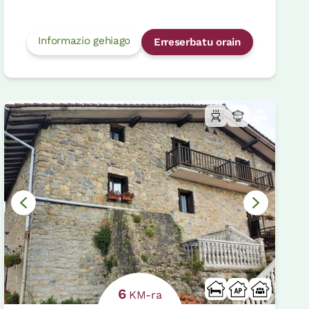
Informazio gehiago
Erreserbatu orain
6
KM-ra