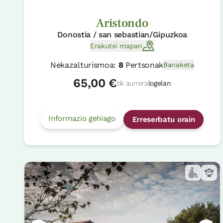
Aristondo
Donostia / san sebastian/Gipuzkoa
Erakutsi mapan
Nekazalturismoa:
8
Pertsonak
Banaketa
65,00 €
tik aurrera
logelan
Informazio gehiago
Erreserbatu orain