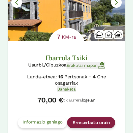
7
KM-ra
Ibarrola Txiki
Usurbil/Gipuzkoa
Erakutsi mapan
Landa-etxea:
16
Pertsonak +
4
Ohe
osagarriak
Banaketa
70,00 €
tik aurrera
logelan
Informazio gehiago
Erreserbatu orain