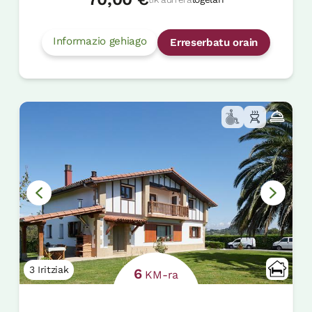
Informazio gehiago
Erreserbatu orain
3 Iritziak
6
KM-ra