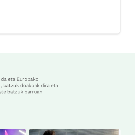
a da eta Europako
, batzuk doakoak dira eta
este batzuk barruan