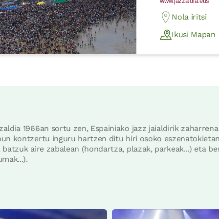
www.jazzaldia.eus
Nola iritsi
Ikusi Mapan
aldia 1966an sortu zen, Espainiako jazz jaialdirik zaharren
un kontzertu inguru hartzen ditu hiri osoko eszenatokietan
 batzuk aire zabalean (hondartza, plazak, parkeak...) eta b
mak...).