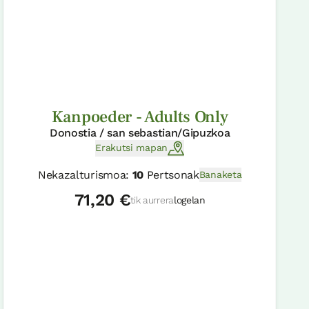
Kanpoeder - Adults Only
Donostia / san sebastian/Gipuzkoa
Erakutsi mapan
Nekazalturismoa:
10
Pertsonak
Banaketa
71,20 €
tik aurrera
logelan