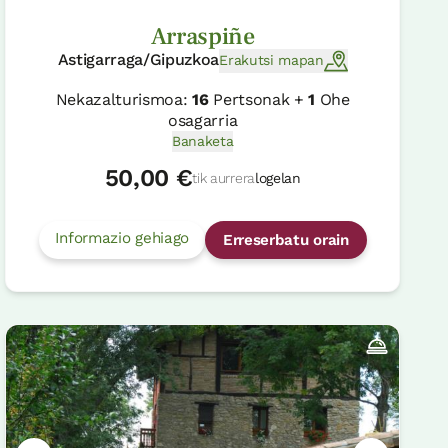
Arraspiñe
Astigarraga/Gipuzkoa
Erakutsi mapan
Nekazalturismoa:
16
Pertsonak +
1
Ohe
osagarria
Banaketa
50,00 €
tik aurrera
logelan
Informazio gehiago
Erreserbatu orain