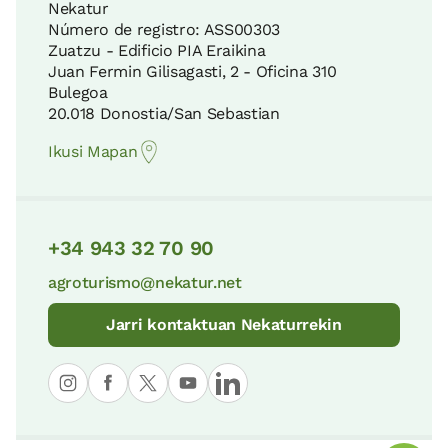
Nekatur
Número de registro: ASS00303
Zuatzu - Edificio PIA Eraikina
Juan Fermin Gilisagasti, 2 - Oficina 310
Bulegoa
20.018 Donostia/San Sebastian
Ikusi Mapan
+34 943 32 70 90
agroturismo@nekatur.net
Jarri kontaktuan Nekaturrekin