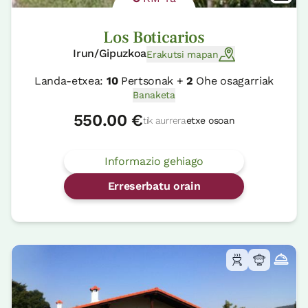
Los Boticarios
Irun/Gipuzkoa
Erakutsi mapan
Landa-etxea:
10
Pertsonak +
2
Ohe osagarriak
Banaketa
550.00 €
tik aurrera
etxe osoan
Informazio gehiago
Erreserbatu orain