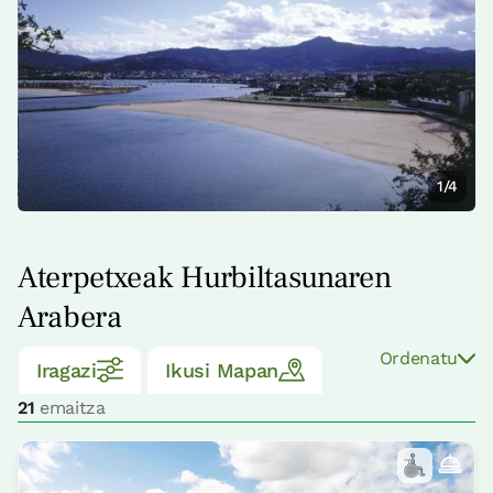
1/4
Aterpetxeak Hurbiltasunaren
Arabera
Ordenatu
Iragazi
Ikusi Mapan
21
emaitza