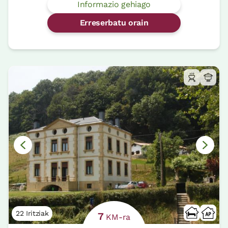
Informazio gehiago
Erreserbatu orain
22 Iritziak
7
KM-ra