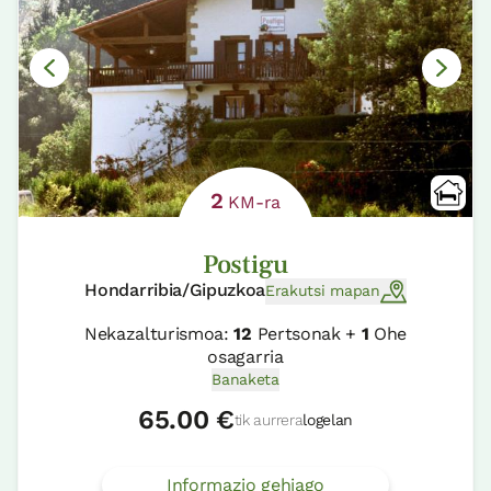
2
KM-ra
Postigu
Hondarribia/Gipuzkoa
Erakutsi mapan
Nekazalturismoa:
12
Pertsonak +
1
Ohe
osagarria
Banaketa
65.00 €
tik aurrera
logelan
Informazio gehiago