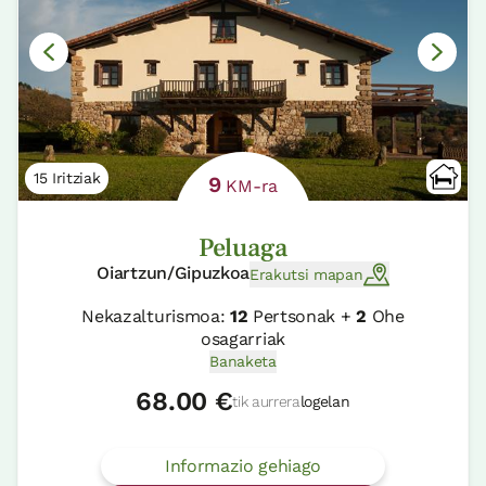
15 Iritziak
9
KM-ra
Peluaga
Oiartzun/Gipuzkoa
Erakutsi mapan
Nekazalturismoa:
12
Pertsonak +
2
Ohe
osagarriak
Banaketa
68.00 €
tik aurrera
logelan
Informazio gehiago