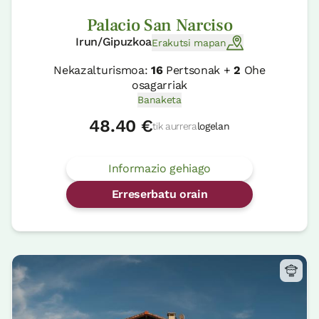
Palacio San Narciso
Irun/Gipuzkoa
Erakutsi mapan
Nekazalturismoa:
16
Pertsonak +
2
Ohe
osagarriak
Banaketa
48.40 €
tik aurrera
logelan
Informazio gehiago
Erreserbatu orain