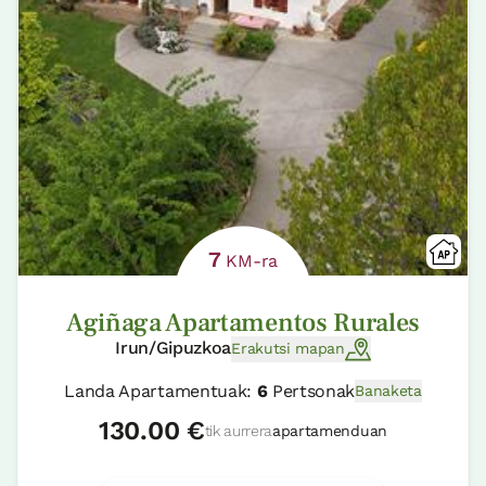
7
KM-ra
Agiñaga Apartamentos Rurales
Irun/Gipuzkoa
Erakutsi mapan
Landa Apartamentuak:
6
Pertsonak
Banaketa
130.00 €
tik aurrera
apartamenduan