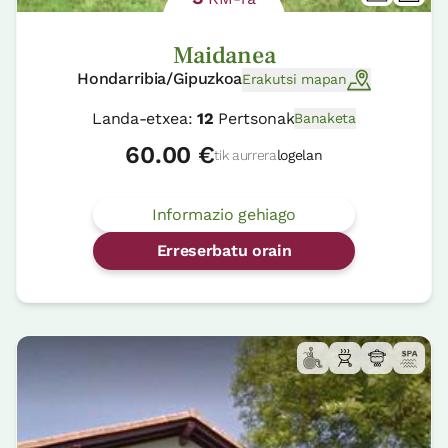
Maidanea
Hondarribia/Gipuzkoa
Erakutsi mapan
Landa-etxea:
12
Pertsonak
Banaketa
60.00 €
tik aurrera
logelan
Informazio gehiago
Erreserbatu orain