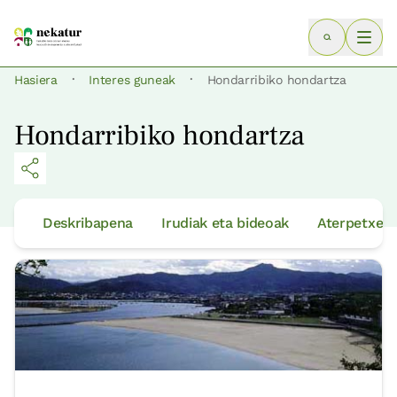
·
·
Hasiera
Interes guneak
Hondarribiko hondartza
Hondarribiko hondartza
Deskribapena
Irudiak eta bideoak
Aterpetxeak