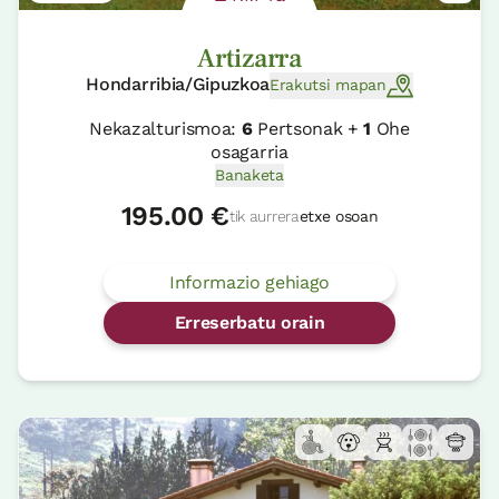
Artizarra
Hondarribia/Gipuzkoa
Erakutsi mapan
Nekazalturismoa:
6
Pertsonak +
1
Ohe
osagarria
Banaketa
195.00 €
tik aurrera
etxe osoan
Informazio gehiago
Erreserbatu orain