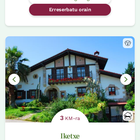
Erreserbatu orain
3
KM-ra
Iketxe