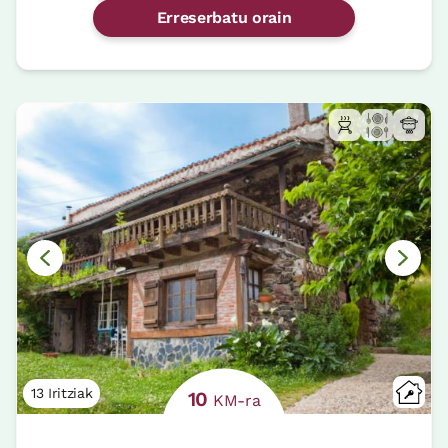
Erreserbatu orain
13 Iritziak
10
KM-ra