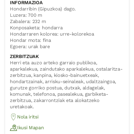
INFORMAZIOA
Hondarribin (Gipuzkoa) dago.
Luzera: 700 m
Zabalera: 232 m
Konposaketa: hondarra
Hondarraren kolorea: urre-kolorekoa
Hondar mota: fina
Egoera: urak bare
ZERBITZUAK
Herri eta auzo arteko garraio publikoa,
aparkalekua, zaindutako aparkalekua, ostalaritza-
zerbitzua, kanpina, kiosko-bainuetxeak,
hondartzainak, arrisku-seinaleak, udaltzaingoa,
gurutze gorriko postua, dutxak, aldagelak,
komunak, telefonoa, pasealekua, garbiketa-
zerbitzua, zakarrontziak eta alokatzeko
uretakoak.
Nola iritsi
Ikusi Mapan