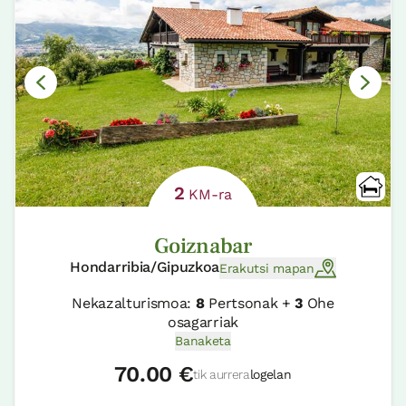
2
KM-ra
Goiznabar
Hondarribia/Gipuzkoa
Erakutsi mapan
Nekazalturismoa:
8
Pertsonak +
3
Ohe
osagarriak
Banaketa
70.00 €
tik aurrera
logelan