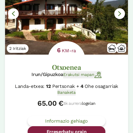
2 Iritziak
6
KM-ra
Otxoenea
Irun/Gipuzkoa
Erakutsi mapan
Landa-etxea:
12
Pertsonak +
4
Ohe osagarriak
Banaketa
65.00 €
tik aurrera
logelan
Informazio gehiago
Erreserbatu orain