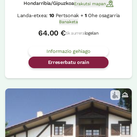
Hondarribia/Gipuzkoa
Erakutsi mapan
Landa-etxea:
10
Pertsonak +
1
Ohe osagarria
Banaketa
64.00 €
tik aurrera
logelan
Informazio gehiago
Erreserbatu orain