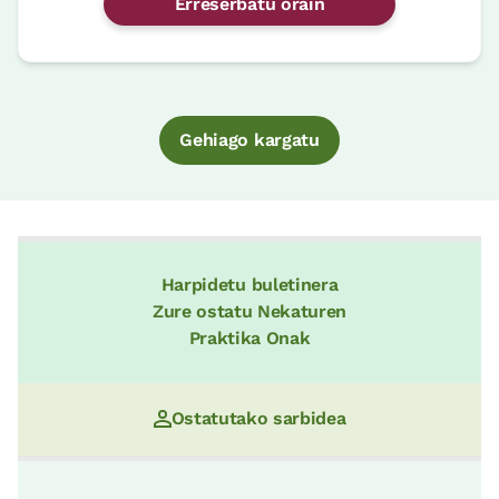
Erreserbatu orain
Gehiago kargatu
Harpidetu buletinera
Zure ostatu Nekaturen
Praktika Onak
Ostatutako sarbidea