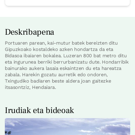
Deskribapena
Portuaren parean, kai-mutur batek bereizten ditu
Gipuzkoako kostaldeko azken hondartza da eta
Bidasoa ibaiaren bokalea. Luzeran 800 bat metro ditu
eta ingurunea berriki berrurbanizatu dute. Hondarribik
bainurako aukera lasaia eskaintzen du eta hareatza
zabala. Harekin gozatu aurretik edo ondoren,
Txingudiko badiaren beste aldera joan gaitezke
itsasontziz, Hendaiara.
Irudiak eta bideoak