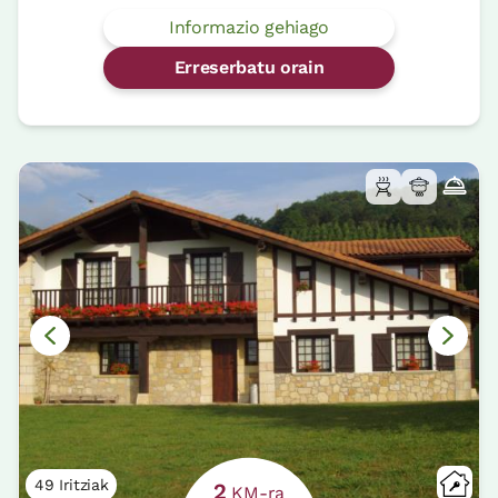
Informazio gehiago
Erreserbatu orain
49 Iritziak
2
KM-ra