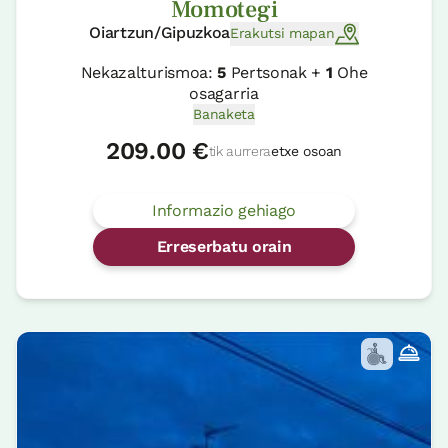
Momotegi
Oiartzun/Gipuzkoa
Erakutsi mapan
Nekazalturismoa:
5
Pertsonak +
1
Ohe
osagarria
Banaketa
209.00 €
tik aurrera
etxe osoan
Informazio gehiago
Erreserbatu orain