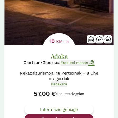
10
KM-ra
Adaka
Oiartzun/Gipuzkoa
Erakutsi mapan
Nekazalturismoa:
16
Pertsonak +
8
Ohe
osagarriak
Banaketa
57.00 €
tik aurrera
logelan
Informazio gehiago