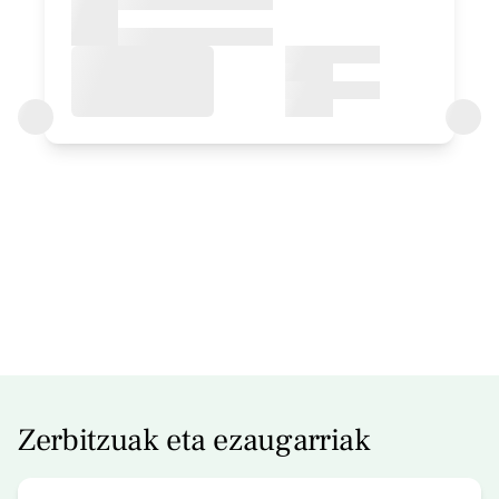
Logela - ohe bikoitza
Bainua: Bainu bat
Logelaren prezioa
75€tik
aurrera
Aukerak:
1 edo 2 PAX
Erreserbatu orain
Zerbitzuak eta ezaugarriak