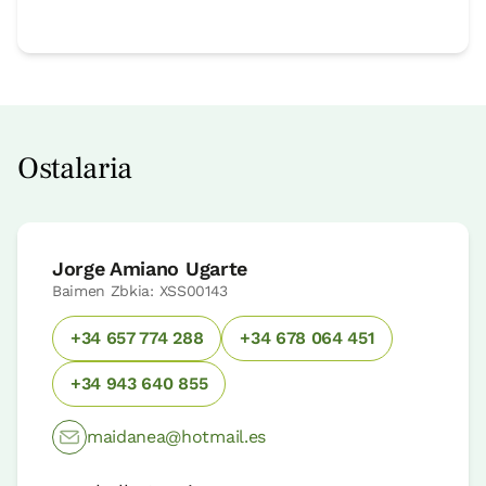
Ostalaria
Jorge Amiano Ugarte
Baimen Zbkia: XSS00143
+34 657 774 288
+34 678 064 451
+34 943 640 855
maidanea@hotmail.es