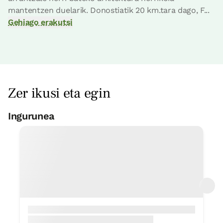
Logelaren prezioa
75€tik
aurrera
mantentzen duelarik. Donostiatik 20 km.tara dago, F...
Aukerak:
1 edo 2 PAX
Gehiago erakutsi
Erreserbatu orain
Zer ikusi eta egin
logela
Ingurunea
Futbol zelaia
Logela - ohe bikoitza
< 1 Km
Bainua: Bainu bat
Golf zelaia
< 1 Km
Santiagoko bidea
< 1 Km