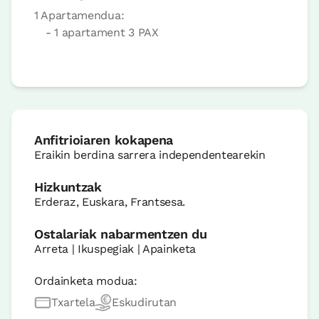
1 Apartamendua:
- 1 apartament 3 PAX
Anfitrioiaren kokapena
Eraikin berdina sarrera independentearekin
Hizkuntzak
Erderaz, Euskara, Frantsesa.
Ostalariak nabarmentzen du
Arreta | Ikuspegiak | Apainketa
Ordainketa modua:
Txartela
Eskudirutan