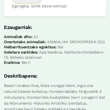
Egongela: Soilik bezeroentzat
Logela
Ezaugarriak:
Animaliak ditu:
Ez
Logela - banakako 2 ohe
Onartutako animaliak:
ANIMALIAK OROKORREAN (Ez)
Bainua: Bainu bat
Helbarrituentzako egokitua:
Bai
Geletara sarbidea:
Aparkalekua, habitacionDobleBano
(1), Beheko solairuan
Eraikina:
Berri
Deskribapena:
Baserri eraberritua, bista zoragarriekin, ingurune
natural batean kokatua, Hondarriabiako hirigunetik 5
minututara. Hondarribia kostaldeko herri zoragarri bat
da Monumento Historiko Artistiko izendatua,
Irisgarria
arrantzale herri bateko arkitektura herrikoia