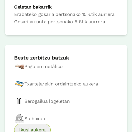
Geletan bakarrik
Logela
Erabateko gosaria pertsonako
10 €
tik aurrera
Gosari arrunta pertsonako
5 €
tik aurrera
Logela - banakako 2 ohe
Bainua: Bainu bat
Beste zerbitzu batzuk
Pago en metálico
Txartelarekin ordaintzeko aukera
Berogailua logeletan
Logelaren prezioa
75€tik
aurrera
Aukerak:
1 edo 2 PAX
Su baxua
Ikusi aukera
Erreserbatu orain