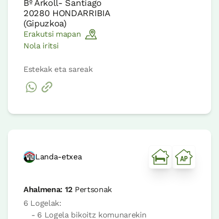
Bº Arkoll- Santiago
20280
HONDARRIBIA
(
Gipuzkoa
)
Erakutsi mapan
Nola iritsi
Estekak eta sareak
Landa-etxea
Ahalmena:
12
Pertsonak
6 Logelak:
- 6 Logela bikoitz komunarekin