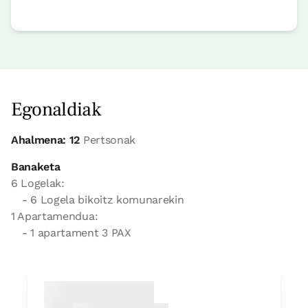
Egonaldiak
Ahalmena: 12
Pertsonak
Banaketa
6 Logelak:
- 6 Logela bikoitz komunarekin
1 Apartamendua:
- 1 apartament 3 PAX
Logela