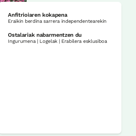
Anfitrioiaren kokapena
Eraikin berdina sarrera independentearekin
Ostalariak nabarmentzen du
Ingurumena | Logelak | Erabilera esklusiboa