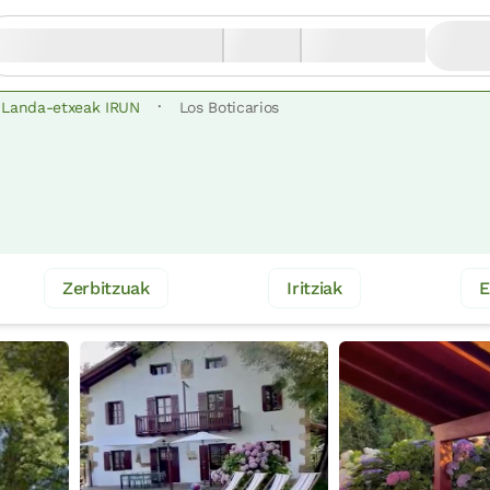
·
Landa-etxeak IRUN
Los Boticarios
Zerbitzuak
Iritziak
E