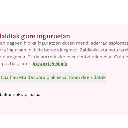
ilaldiak gure inguruetan
ian dagoen hipika inguratzen duten mendi ederrak esplorat
ra inguruan ibilbide bereziak eginez. Zaldiekin eta naturar
a paregabea. Ez da aurretiazko esperientziarik behar. Gutxi
 guztiak, fami...
Irakurri gehiago
tzia hau eta denboraldiak eskaintzen diren datak
bakoitzeko prezioa