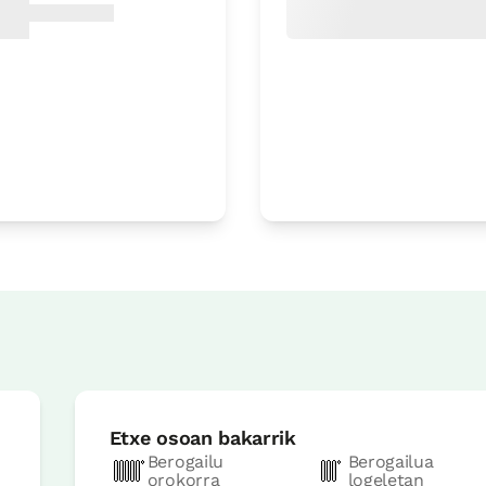
Irisgarria
Etxe osoaren prezioa
550€t
Aukerak:
10 - 11 edo 12 PAX
Erreserbatu orain
Etxe osoan bakarrik
Berogailu
Berogailua
orokorra
logeletan