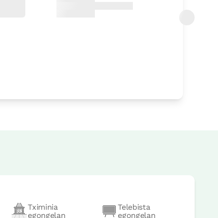
ik
aurrera
Tximinia
Telebista
egongelan
egongelan