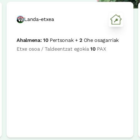
Landa-etxea
Ahalmena:
10
Pertsonak +
2
Ohe osagarriak
Etxe osoa / Taldeentzat egokia
10
PAX