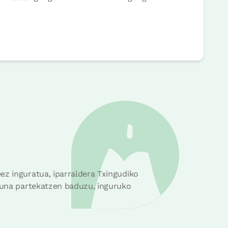
ez inguratua, iparraldera Txingudiko
asuna partekatzen baduzu, inguruko