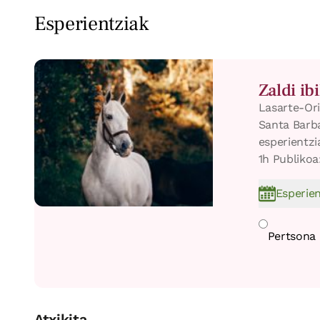
Esperientziak
Zaldi ib
Lasarte-Or
Santa Barba
esperientzi
1h Publikoa:
Esperien
Pertsona 
Atxikita