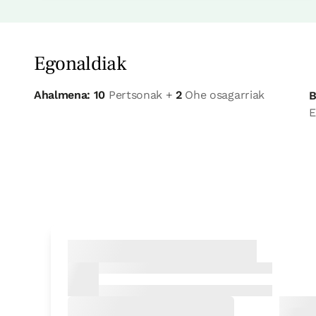
Egonaldiak
Ahalmena: 10
Pertsonak +
2
Ohe osagarriak
B
E
etxe osoa
Etxe osoa / taldeentzat egokia 10 pax
3 Bainuak