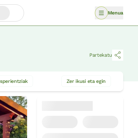
Menua
Partekatu
sperientziak
Zer ikusi eta egin