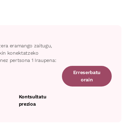
zera eramango zaitugu,
ekin konektatzeko
enez pertsona 1 Iraupena:
Erreserbatu
orain
Kontsultatu
prezioa