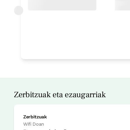
Zerbitzuak eta ezaugarriak
Zerbitzuak
Wifi
Doan