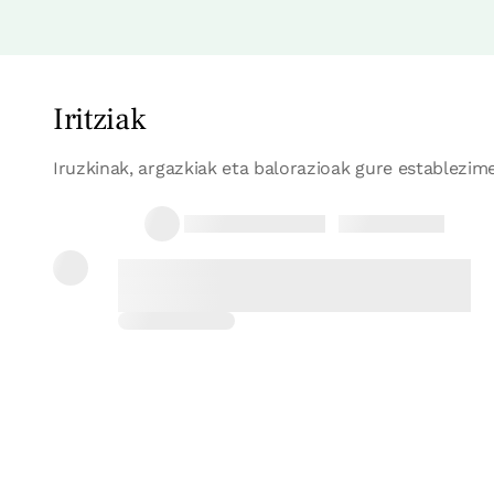
Iritziak
Iruzkinak, argazkiak eta balorazioak gure establezime