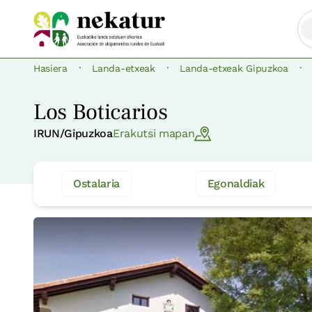
·
·
·
Hasiera
Landa-etxeak
Landa-etxeak Gipuzkoa
Los Boticarios
IRUN/Gipuzkoa
Erakutsi mapan
Ostalaria
Egonaldiak