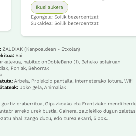
Ikusi aukera
Egongela: Soilik bezeroentzat
Sukaldea: Soilik bezeroentzat
:
ZALDIAK (Kanpoaldean - Etxolan)
kitua:
Bai
rkalekua, habitacionDobleBano (1), Beheko solairuan
diak, Poniak, Behorrak
a
atuta:
Arbela, Proiekzio pantaila, Interneterako lotura, Wifi
itateak:
Joko gela, Animaliak
i guztiz eraberritua, Gipuzkoako eta Frantziako mendi berde
kantabriarreko urek bustia. Gainera, zaldiekiko dugun zalet
zatu ahal izango duzu, edo zurea ekarri, 5 box...