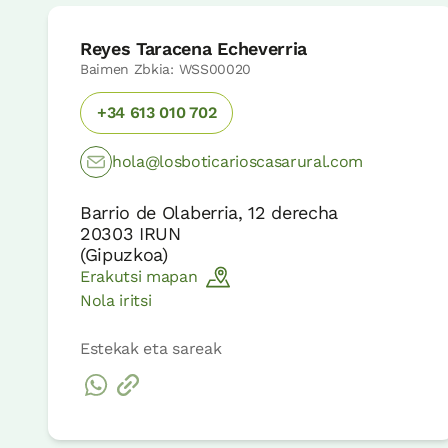
Reyes Taracena Echeverria
Baimen Zbkia: WSS00020
+34 613 010 702
hola@losboticarioscasarural.com
Barrio de Olaberria, 12 derecha
20303
IRUN
(
Gipuzkoa
)
Erakutsi mapan
Nola iritsi
Estekak eta sareak