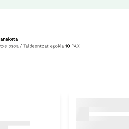
anaketa
txe osoa / Taldeentzat egokia
10
PAX