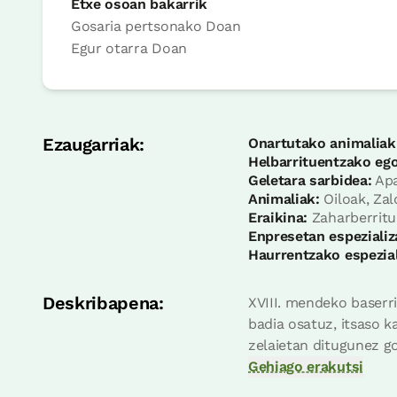
Etxe osoan bakarrik
Gosaria pertsonako
Doan
Egur otarra
Doan
Ezaugarriak:
Onartutako animaliak
Helbarrituentzako ego
Geletara sarbidea:
Apa
Animaliak:
Oiloak, Zal
Eraikina:
Zaharberritu
Enpresetan espezializ
Haurrentzako espezial
Deskribapena:
XVIII. mendeko baserr
badia osatuz, itsaso 
zelaietan ditugunez go
Gehiago erakutsi