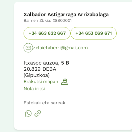
Xalbador Astigarraga Arrizabalaga
Baimen Zbkia: XSS00001
+34 663 632 667
+34 653 069 671
zelaietaberri@gmail.com
Itxaspe auzoa, 5 B
20.829
DEBA
(
Gipuzkoa
)
Erakutsi mapan
Nola iritsi
Estekak eta sareak