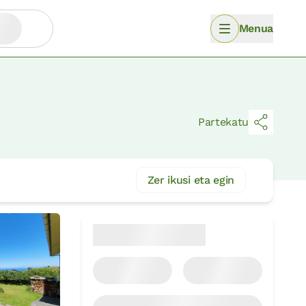
Menua
Partekatu
Zer ikusi eta egin