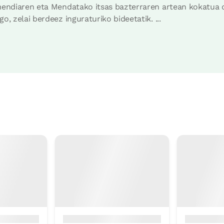
mendiaren eta Mendatako itsas bazterraren artean kokatua d
o, zelai berdeez inguraturiko bideetatik. ...
-ibilaldiak-xendazaletasuna gr + camino Santiago