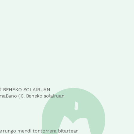
K BEHEKO SOLAIRUAN
maBano (1), Beheko solairuan
 Larrungo mendi tontorrera bitartean