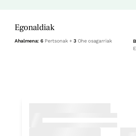
Egonaldiak
Ahalmena: 6
Pertsonak +
3
Ohe osagarriak
B
E
Etxe osorako aukera
Etxe osoa / taldeentzat egokia 6 pax
3 x
4 Bainuak