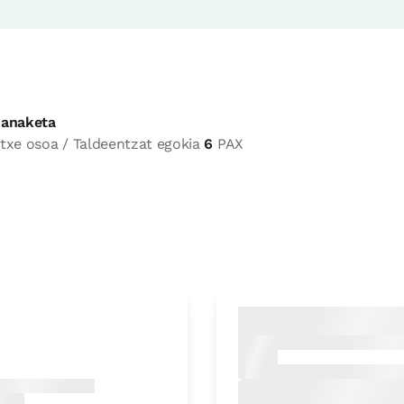
anaketa
txe osoa / Taldeentzat egokia
6
PAX