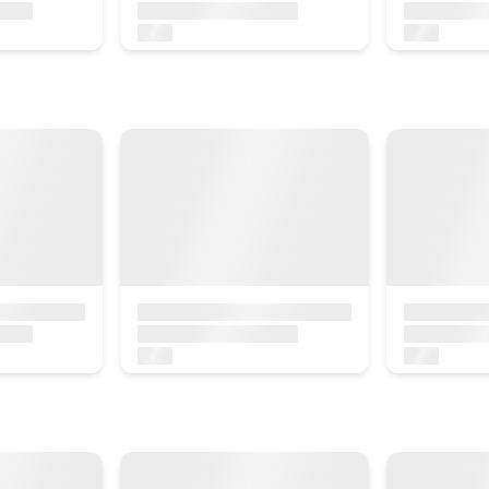
ntro historikoa
batore
irua Turismo Deba