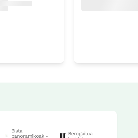
Irisgarria
Etxe osoaren prezioa
225€t
Aukerak:
6 - 7 - 8 edo 9 PA
Bista
Berogailua
panoramikoak -