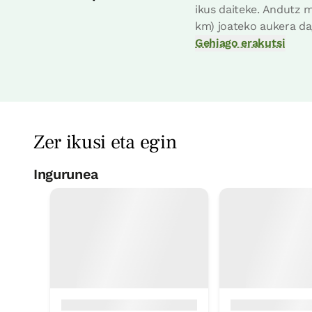
ikus daiteke. Andutz 
km) joateko aukera dag
Gehiago erakutsi
Zer ikusi eta egin
Ingurunea
Oinezko txangoak
In Situ