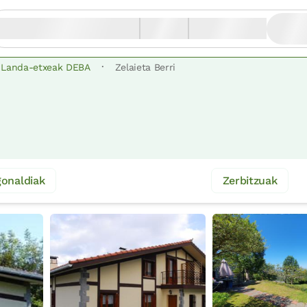
·
Landa-etxeak DEBA
Zelaieta Berri
onaldiak
Zerbitzuak