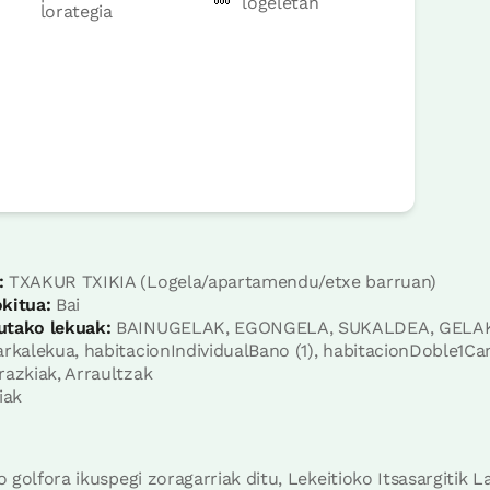
logeletan
lorategia
Erreserbatu orain
:
TXAKUR TXIKIA (Logela/apartamendu/etxe barruan)
kitua:
Bai
utako lekuak:
BAINUGELAK, EGONGELA, SUKALDEA, GELA
rkalekua, habitacionIndividualBano (1), habitacionDoble1Ca
azkiak, Arraultzak
iak
ko golfora ikuspegi zoragarriak ditu, Lekeitioko Itsasargitik