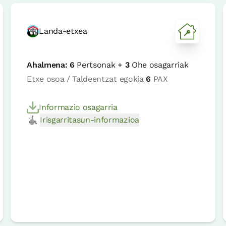
Landa-etxea
Ahalmena:
6
Pertsonak +
3
Ohe osagarriak
Etxe osoa / Taldeentzat egokia
6
PAX
Informazio osagarria
Irisgarritasun-informazioa