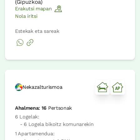
(
Gipuzkoa
)
Erakutsi mapan
Nola iritsi
Estekak eta sareak
Nekazalturismoa
Ahalmena:
16
Pertsonak
6 Logelak:
- 6 Logela bikoitz komunarekin
1 Apartamendua: