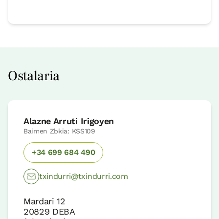
Ostalaria
Alazne Arruti Irigoyen
Baimen Zbkia: KSS109
+34 699 684 490
txindurri@txindurri.com
Mardari 12
20829
DEBA