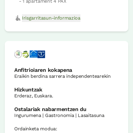
- 1 apartament 4 PAX
Irisgarritasun-informazioa
Anfitrioiaren kokapena
Eraikin berdina sarrera independentearekin
Hizkuntzak
Erderaz, Euskara.
Ostalariak nabarmentzen du
Ingurumena | Gastronomia | Lasaitasuna
Ordainketa modua: