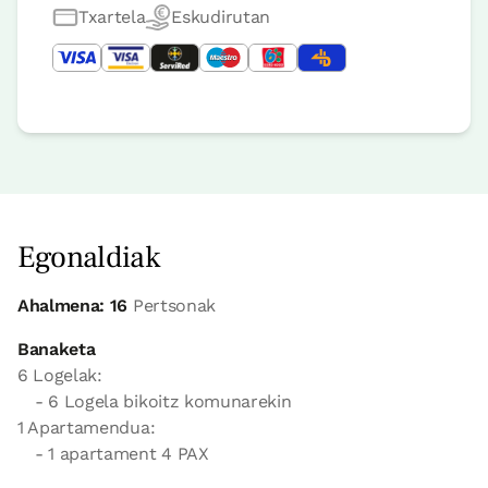
Txartela
Eskudirutan
Egonaldiak
Ahalmena: 16
Pertsonak
Banaketa
6 Logelak:
- 6 Logela bikoitz komunarekin
1 Apartamendua:
- 1 apartament 4 PAX