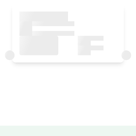
Logela
Logela - ohe bikoitza
Bainua: Bainu bat
Logelaren prezioa
42€tik
aurrera
Aukerak:
1 edo 2 PAX
Erreserbatu orain