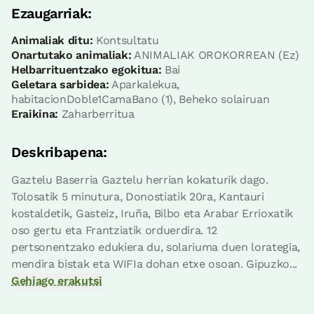
Ezaugarriak:
Animaliak ditu:
Kontsultatu
Onartutako animaliak:
ANIMALIAK OROKORREAN (Ez)
Helbarrituentzako egokitua:
Bai
Geletara sarbidea:
Aparkalekua,
habitacionDoble1CamaBano (1), Beheko solairuan
Eraikina:
Zaharberritua
Deskribapena:
Gaztelu Baserria Gaztelu herrian kokaturik dago.
Tolosatik 5 minutura, Donostiatik 20ra, Kantauri
kostaldetik, Gasteiz, Iruña, Bilbo eta Arabar Errioxatik
oso gertu eta Frantziatik orduerdira. 12
pertsonentzako edukiera du, solariuma duen lorategia,
mendira bistak eta WIFIa dohan etxe osoan. Gipuzko...
Gehiago erakutsi