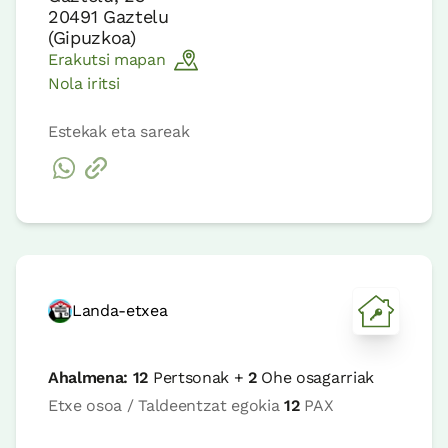
20491
Gaztelu
(
Gipuzkoa
)
Erakutsi mapan
Nola iritsi
Estekak eta sareak
Landa-etxea
Ahalmena:
12
Pertsonak +
2
Ohe osagarriak
Etxe osoa / Taldeentzat egokia
12
PAX