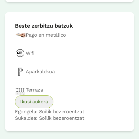
Beste zerbitzu batzuk
Pago en metálico
Wifi
Aparkalekua
Terraza
Ikusi aukera
Egongela: Soilik bezeroentzat
Sukaldea: Soilik bezeroentzat