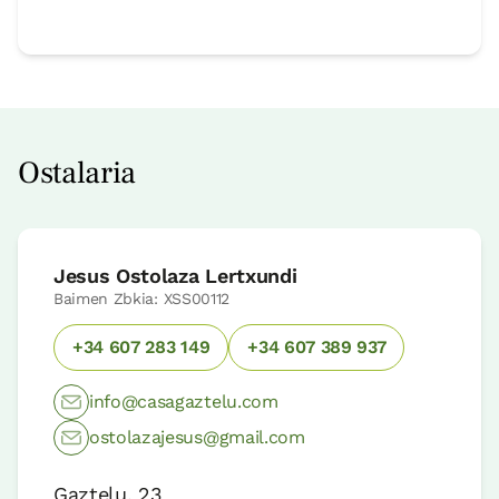
Ostalaria
Jesus Ostolaza Lertxundi
Baimen Zbkia: XSS00112
+34 607 283 149
+34 607 389 937
info@casagaztelu.com
ostolazajesus@gmail.com
Gaztelu, 23