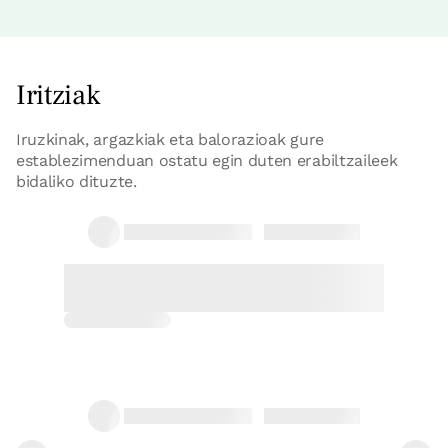
Iritziak
Iruzkinak, argazkiak eta balorazioak gure
establezimenduan ostatu egin duten erabiltzaileek
bidaliko dituzte.