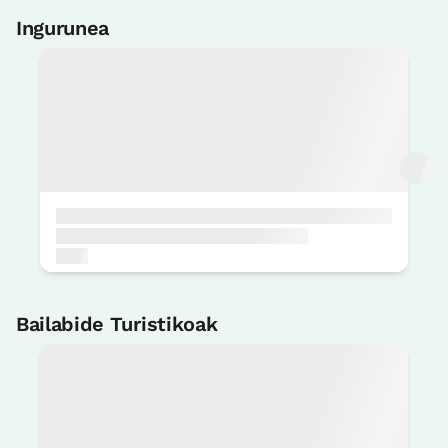
Ingurunea
Bailabide Turistikoak
Santiago Bidea barnealdetik
5 KM