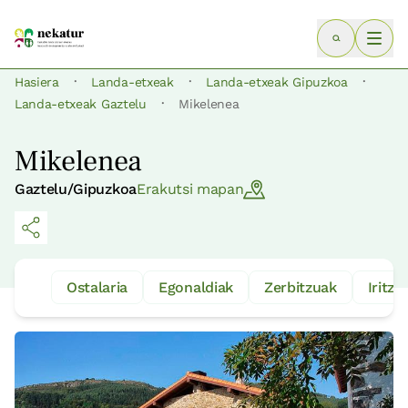
·
·
·
Hasiera
Landa-etxeak
Landa-etxeak Gipuzkoa
·
Landa-etxeak Gaztelu
Mikelenea
Mikelenea
Gaztelu/Gipuzkoa
Erakutsi mapan
Ostalaria
Egonaldiak
Zerbitzuak
Iritzia