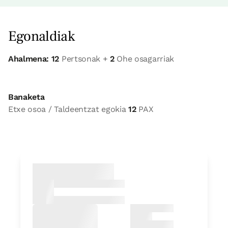
Egonaldiak
Ahalmena: 12
Pertsonak +
2
Ohe osagarriak
Banaketa
Etxe osoa / Taldeentzat egokia
12
PAX
Etxe osorako aukera
2 x
4 x
Etxe osoa / taldeentzat egokia 12 pax
3 Bainuak