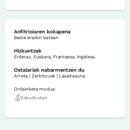
Anfitrioiaren kokapena
Beste eraikin batean
Hizkuntzak
Erderaz, Euskara, Frantsesa, Ingelesa.
Ostalariak nabarmentzen du
Arreta | Zerbitzuak | Lasaitasuna
Ordainketa modua:
Eskudirutan