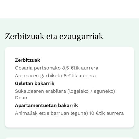
Irisgarria
Logelaren prezioa
80€tik
aurrera
Aukerak:
2 edo 3 PAX
Zerbitzuak eta ezaugarriak
Erreserbatu orain
Zerbitzuak
Gosaria pertsonako
8,5 €
tik aurrera
Arroparen garbiketa
8 €
tik aurrera
Logela
Geletan bakarrik
Sukaldearen erabilera (logelako / eguneko)
Doan
Logela - ohe bikoitza
Apartamentuetan bakarrik
Bainua: Dutxako bainugela osoa
Animaliak etxe barruan (eguna)
10 €
tik aurrera