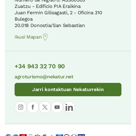
Zuatzu - Edificio PIA Eraikina
Aizkorri-Aratz Parke Naturala
Juan Fermin Gilisagasti, 2 - Oficina 310
Ondarbeltz
22 KM
Bulegoa
6 KM
20.018 Donostia/San Sebastian
Ikusi Mapan
Urkiolako Parke Naturala
Hiru Tenpluen Ibilbidea
25 KM
6 KM
+34 943 32 70 90
Leitzarango Biotopo Babestua
agroturismo@nekatur.net
San Telmo
26 KM
8 KM
Jarri kontaktuan Nekaturrekin
Aralarko Parke Naturala
Itzurungo hondartza
26 KM
8 KM