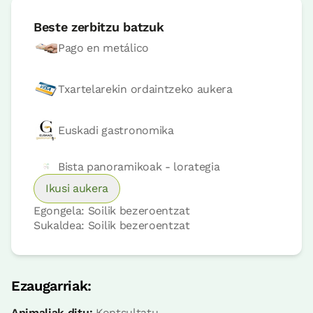
Beste zerbitzu batzuk
Pago en metálico
Txartelarekin ordaintzeko aukera
Logelaren prezioa
75€tik
aurrera
Euskadi gastronomika
Erreserbatu orain
Bista panoramikoak - lorategia
Ikusi aukera
Egongela: Soilik bezeroentzat
Logela
Sukaldea: Soilik bezeroentzat
Logela - ohe bikoitza
Bainua: Dutxako bainugela osoa
Ezaugarriak:
Animaliak ditu:
Kontsultatu