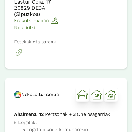
Lastur Goia, 17
20829
DEBA
(
Gipuzkoa
)
Erakutsi mapan
Nola iritsi
Estekak eta sareak
Nekazalturismoa
Ahalmena:
12
Pertsonak +
3
Ohe osagarriak
5 Logelak:
- 5 Logela bikoitz komunarekin