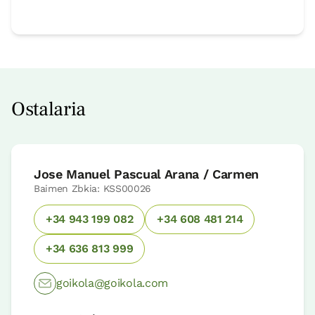
Ostalaria
Jose Manuel Pascual Arana / Carmen
Baimen Zbkia: KSS00026
+34 943 199 082
+34 608 481 214
+34 636 813 999
goikola@goikola.com