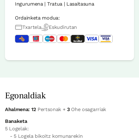
Ingurumena | Tratua | Lasaitasuna
Ordainketa modua:
Txartela
Eskudirutan
Egonaldiak
Ahalmena: 12
Pertsonak +
3
Ohe osagarriak
Banaketa
5 Logelak:
- 5 Logela bikoitz komunarekin