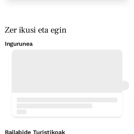
Erreserbatu orain
Zer ikusi eta egin
Etxe osorako aukera
Ingurunea
Oinezko txangoak-ibilaldiak-
3 x
2 x
xendazaletasuna
Etxe osoa / taldeentzat egokia 10 pax
< 1 Km
5 Bainuak
Buztingintza
< 1 Km
Espeleologia
< 1 Km
Pilotalekua
< 1 Km
Mendizaletasun
< 1 Km
Gaztelu-etxe dorrea
< 1 Km
Bailabide Turistikoak