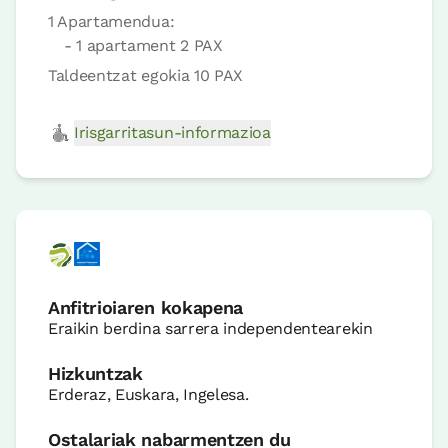
1 Apartamendua:
- 1 apartament 2 PAX
Taldeentzat egokia 10 PAX
Irisgarritasun-informazioa
Anfitrioiaren kokapena
Eraikin berdina sarrera independentearekin
Hizkuntzak
Erderaz, Euskara, Ingelesa.
Ostalariak nabarmentzen du