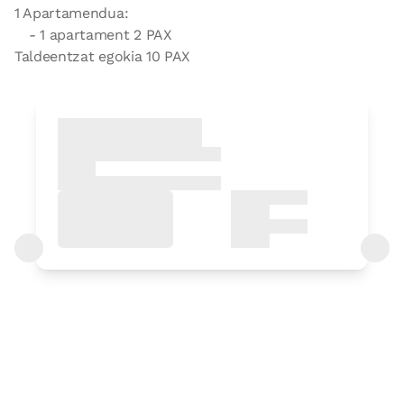
1 Apartamendua:
- 1 apartament 2 PAX
Taldeentzat egokia 10 PAX
Logela
Logela - ohe bikoitza
Bainua: Dutxako bainugela osoa