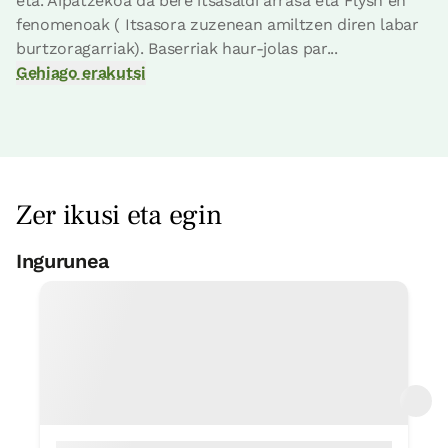
eta. Aipatzekoa da bere itsasaldi arrasa eta Flysh en
fenomenoak ( Itsasora zuzenean amiltzen diren labar
burtzoragarriak). Baserriak haur-jolas par...
Gehiago erakutsi
Zer ikusi eta egin
Ingurunea
Oinezko txangoak-ibilaldiak-
xendazaletasuna
In Situ
Arrantza
< 1 Km
Buztingintza
5 Km
Kobak