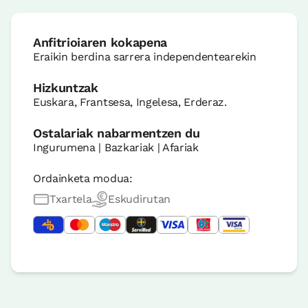
Anfitrioiaren kokapena
Eraikin berdina sarrera independentearekin
Hizkuntzak
Euskara, Frantsesa, Ingelesa, Erderaz.
Ostalariak nabarmentzen du
Ingurumena | Bazkariak | Afariak
Ordainketa modua:
Txartela
Eskudirutan