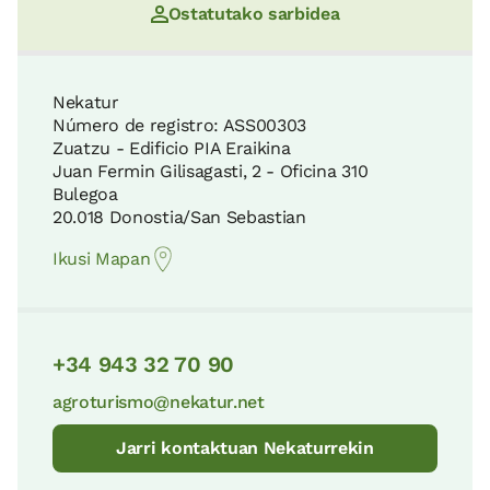
Ostatutako sarbidea
Urdaibaiko Biosfera Erreserba
Pagoeta parke naturala
23 KM
4 KM
Nekatur
Número de registro: ASS00303
Zuatzu - Edificio PIA Eraikina
Leitzarango Biotopo Babestua
Juan Fermin Gilisagasti, 2 - Oficina 310
San Telmo
25 KM
Bulegoa
4 KM
20.018 Donostia/San Sebastian
Ikusi Mapan
Aiako Harria Parke Naturala
Ondarbeltz
26 KM
4 KM
+34 943 32 70 90
Aizkorri-Aratz Parke Naturala
agroturismo@nekatur.net
Zuloaga Museoa
27 KM
5 KM
Jarri kontaktuan Nekaturrekin