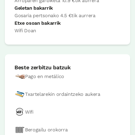
Arroparen garbiketa
10.9 €
tik aurrera
Logela - ohe bikoitza
Bainua: Dutxako bainugela osoa
Geletan bakarrik
Gosaria pertsonako
4.5 €
tik aurrera
Etxe osoan bakarrik
Wifi
Doan
Beste zerbitzu batzuk
Pago en metálico
Logelaren prezioa
45€tik
aurrera
Txartelarekin ordaintzeko aukera
Erreserbatu orain
Wifi
Berogailu orokorra