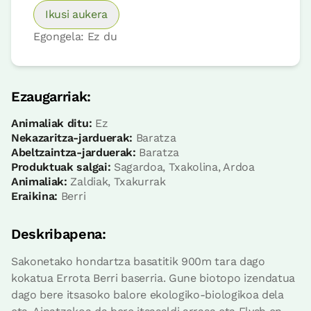
Ikusi aukera
Egongela: Ez du
Ezaugarriak:
Animaliak ditu:
Ez
Nekazaritza-jarduerak:
Baratza
Abeltzaintza-jarduerak:
Baratza
Produktuak salgai:
Sagardoa, Txakolina, Ardoa
Animaliak:
Zaldiak, Txakurrak
Eraikina:
Berri
Deskribapena:
Sakonetako hondartza basatitik 900m tara dago
kokatua Errota Berri baserria. Gune biotopo izendatua
dago bere itsasoko balore ekologiko-biologikoa dela