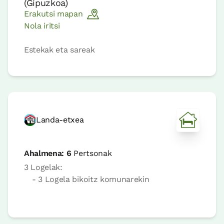
(
Gipuzkoa
)
Erakutsi mapan
Nola iritsi
Estekak eta sareak
Landa-etxea
Ahalmena:
6
Pertsonak
3 Logelak:
- 3 Logela bikoitz komunarekin