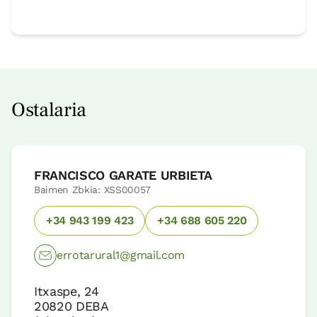
Ostalaria
FRANCISCO GARATE URBIETA
Baimen Zbkia: XSS00057
+34 943 199 423
+34 688 605 220
errotarural1@gmail.com
Itxaspe, 24
20820
DEBA