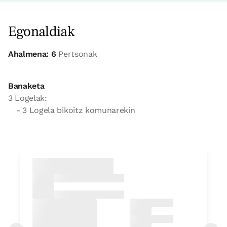
Egonaldiak
Ahalmena: 6
Pertsonak
Banaketa
3 Logelak:
- 3 Logela bikoitz komunarekin
Logela
Logela - banakako 2 ohe
Bainua: Dutxako bainugela osoa