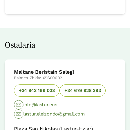
Ostalaria
Maitane Beristain Salegi
Baimen Zbkia: XSS00002
+34 943 199 033
+34 679 928 393
info@lastur.eus
lastur.eleizondo@gmail.com
Plaza San Nikolas (Lastur-Itziar)