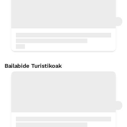
Santiagoko bidea
In Situ
Urpeko jarduerak
5 Km
Bisita gidatuak maitane
In Situ
Biotopo babestua: rasa marean-
flysch itsaslabarrak rasa mareal
10 Km
Paintball
< 1 Km
Bailabide Turistikoak
Biotopo babestua: iñurritza zumaia
10 Km
Erainkuntza erlijioso interesgarria
Lasturko harana
nuestra señora de itziar
0 KM
5 Km
Sagardotegia
6 Km
Bizikleten alokairua mincheta BDT
Euskal Kostaldeko Geoparkea
12 Km
0 KM
Zezenkoen ateratzea lasturko-