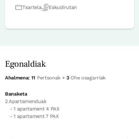
Txartela
Eskudirutan
Egonaldiak
Ahalmena: 11
Pertsonak +
3
Ohe osagarriak
Banaketa
2 Apartamenduak
- 1 apartament 4 PAX
- 1 apartament 7 PAX