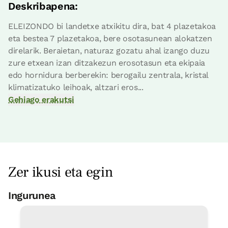
Deskribapena:
ELEIZONDO bi landetxe atxikitu dira, bat 4 plazetakoa
eta bestea 7 plazetakoa, bere osotasunean alokatzen
direlarik. Beraietan, naturaz gozatu ahal izango duzu
zure etxean izan ditzakezun erosotasun eta ekipaia
edo hornidura berberekin: berogailu zentrala, kristal
klimatizatuko leihoak, altzari eros...
Gehiago erakutsi
Zer ikusi eta egin
Ingurunea
Surf
14 Km