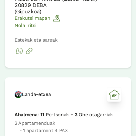
20829
DEBA
(
Gipuzkoa
)
Erakutsi mapan
Nola iritsi
Estekak eta sareak
Landa-etxea
Ahalmena:
11
Pertsonak +
3
Ohe osagarriak
2 Apartamenduak
- 1 apartament 4 PAX