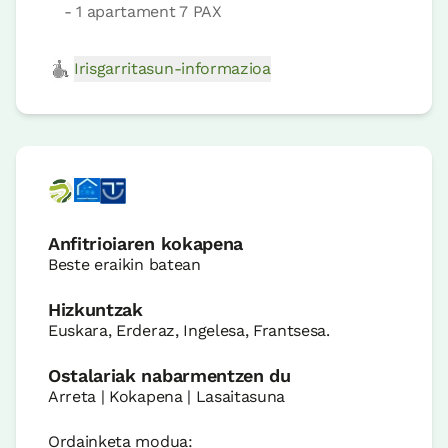
- 1 apartament 7 PAX
Irisgarritasun-informazioa
Anfitrioiaren kokapena
Beste eraikin batean
Hizkuntzak
Euskara, Erderaz, Ingelesa, Frantsesa.
Ostalariak nabarmentzen du
Arreta | Kokapena | Lasaitasuna
Ordainketa modua: