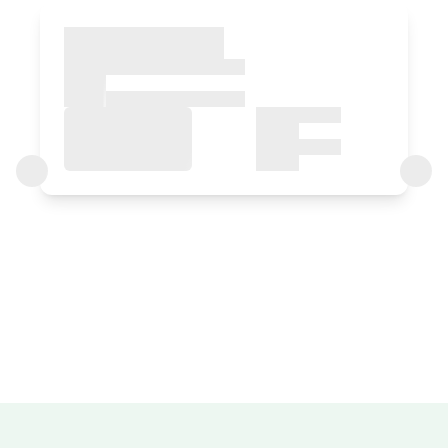
Apartamendu
Apartamendua 4 pax
2 Bainuak
Irisgarria
Apartamentuaren prezioa
125€tik
aurrera