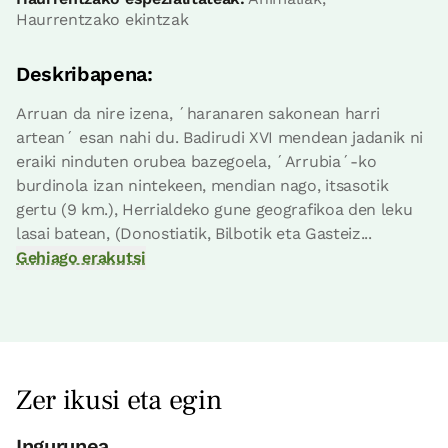
Haurrentzako ekintzak
Deskribapena:
Arruan da nire izena, ´haranaren sakonean harri
artean´ esan nahi du. Badirudi XVI mendean jadanik ni
eraiki ninduten orubea bazegoela, ´Arrubia´-ko
burdinola izan nintekeen, mendian nago, itsasotik
gertu (9 km.), Herrialdeko gune geografikoa den leku
lasai batean, (Donostiatik, Bilbotik eta Gasteiz...
Gehiago erakutsi
Zer ikusi eta egin
Ingurunea