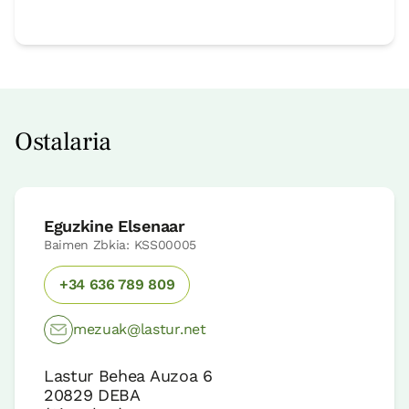
Ostalaria
Eguzkine Elsenaar
Baimen Zbkia: KSS00005
+34 636 789 809
mezuak@lastur.net
Lastur Behea Auzoa 6
20829
DEBA