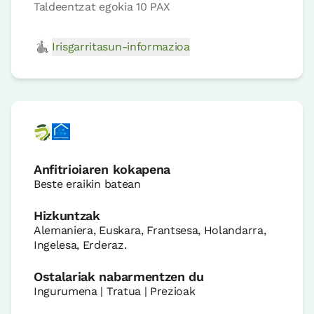
Taldeentzat egokia 10 PAX
Irisgarritasun-informazioa
Anfitrioiaren kokapena
Beste eraikin batean
Hizkuntzak
Alemaniera, Euskara, Frantsesa, Holandarra,
Ingelesa, Erderaz.
Ostalariak nabarmentzen du
Ingurumena | Tratua | Prezioak