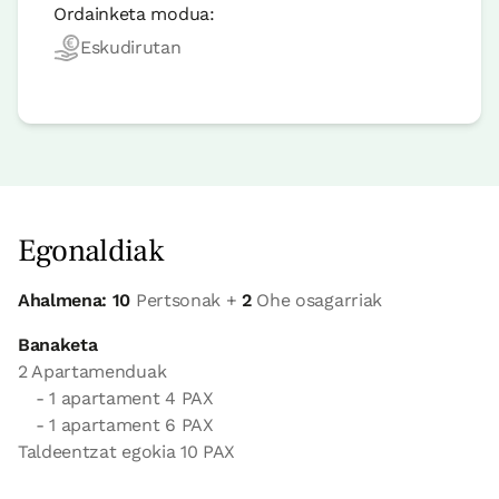
Ordainketa modua:
Eskudirutan
Egonaldiak
Ahalmena: 10
Pertsonak +
2
Ohe osagarriak
Banaketa
2 Apartamenduak
- 1 apartament 4 PAX
- 1 apartament 6 PAX
Taldeentzat egokia 10 PAX