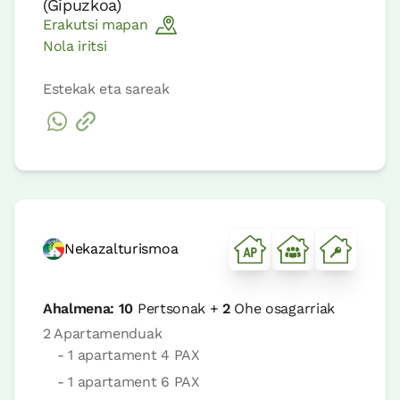
(
Gipuzkoa
)
Erakutsi mapan
Nola iritsi
Estekak eta sareak
Nekazalturismoa
Ahalmena:
10
Pertsonak +
2
Ohe osagarriak
2 Apartamenduak
- 1 apartament 4 PAX
- 1 apartament 6 PAX