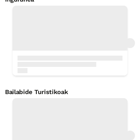
Surf
< 1 Km
Bizikleten alokairua
In Situ
Oinezko txangoak-ibilaldiak-
xendazaletasuna
In Situ
Bailabide Turistikoak
Lasturko harana
0 KM