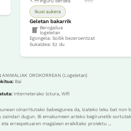
inguru berdea
Ikusi aukera
Geletan bakarrik
Berogailua
logeletan
Egongela: Soilik bezeroentzat
Sukaldea: Ez du
Logelaren prezioa
80€tik
au
:
ANIMALIAK OROKORREAN (Logeletan)
kitua:
Bai
Erreserbatu orain
atuta:
Interneterako lotura, Wifi
sunean oinarritutako babesgunea da, izateko leku bat non 
a zaindari dugun. Bi emakumeen arteko begirunetik sortutak
eta errespetuaren magalean eraikitako proiektu ...