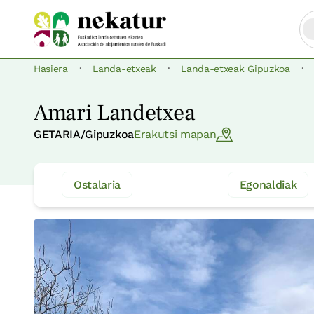
·
·
·
Hasiera
Landa-etxeak
Landa-etxeak Gipuzkoa
Amari Landetxea
GETARIA/Gipuzkoa
Erakutsi mapan
Ostalaria
Egonaldiak