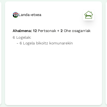
Landa-etxea
Ahalmena:
12
Pertsonak +
2
Ohe osagarriak
6 Logelak:
- 6 Logela bikoitz komunarekin