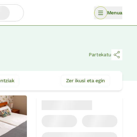
Menua
Partekatu
entziak
Zer ikusi eta egin