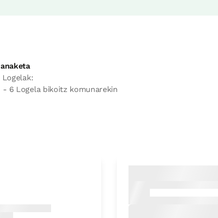
anaketa
 Logelak:
- 6 Logela bikoitz komunarekin