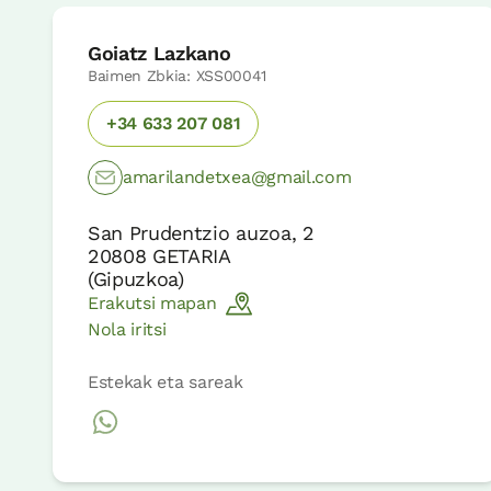
Goiatz Lazkano
Baimen Zbkia: XSS00041
+34 633 207 081
amarilandetxea@gmail.com
San Prudentzio auzoa, 2
20808
GETARIA
(
Gipuzkoa
)
Erakutsi mapan
Nola iritsi
Estekak eta sareak