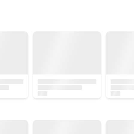
Erreserbatu orain
Logelaren prezioa
80€tik
au
Erreserbatu orain