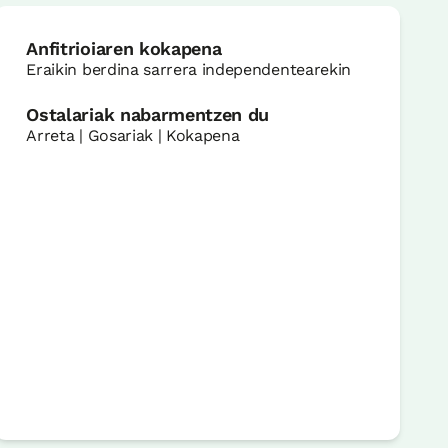
Anfitrioiaren kokapena
Eraikin berdina sarrera independentearekin
Ostalariak nabarmentzen du
Arreta | Gosariak | Kokapena