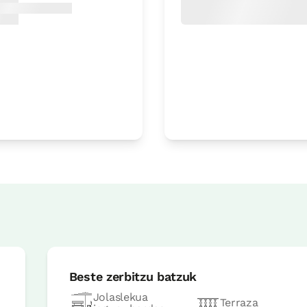
Irisgarria
Logelaren prezioa
80€tik
au
Aukerak:
2 edo 3 PAX
Erreserbatu orain
Logelaren prezioa
70€tik
au
Beste zerbitzu batzuk
Jolaslekua
Erreserbatu orain
Terraza