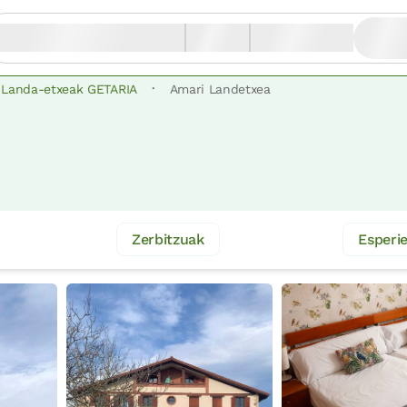
·
Landa-etxeak GETARIA
Amari Landetxea
Zerbitzuak
Esperi