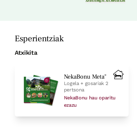
Logela - banakako 2 ohe
Bainua: Dutxako bainugela osoa
Esperientziak
Atxikita
NekaBonu Meta"
logela
Logela + gosariak 2
pertsona
NekaBonu hau oparitu
Logela - banakako 2 ohe
ezazu
Bainua: Dutxako bainugela osoa