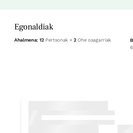
Egonaldiak
Ahalmena: 12
Pertsonak +
2
Ohe osagarriak
B
6
logela
Logela - banakako 2 ohe
Bainua: Dutxako bainugela osoa