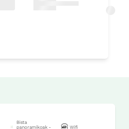
rrera
rrera
Bista
panoramikoak -
Wifi