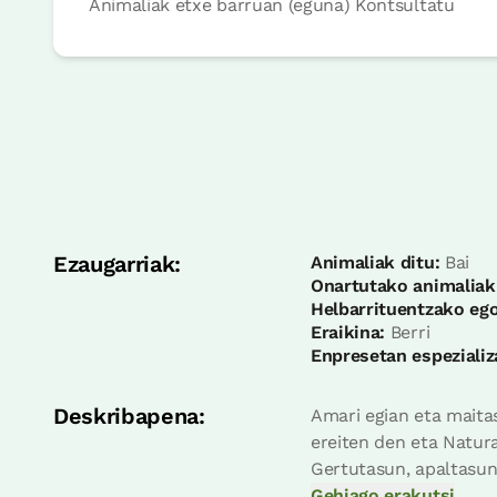
Animaliak etxe barruan (eguna) Kontsultatu
logela
Logela - banakako 2 ohe
Bainua: Dutxako bainugela osoa
Ezaugarriak:
Animaliak ditu:
Bai
Onartutako animaliak
Helbarrituentzako ego
Eraikina:
Berri
Enpresetan espezializ
Deskribapena:
Amari egian eta maita
logela
ereiten den eta Natur
Gertutasun, apaltasun 
Gehiago erakutsi