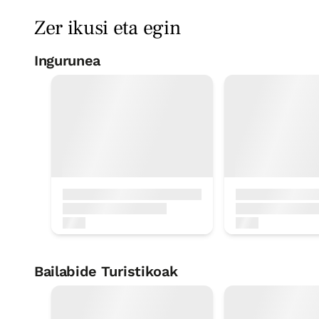
Zer ikusi eta egin
Ingurunea
logela
Logela - ohe bikoitza
Bainua: Dutxako bainugela osoa
Bailabide Turistikoak
Santiago Bidea kostaldetik