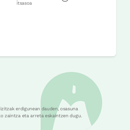
itsasoa
rrera
bizitzak erdigunean dauden, osasuna
o zaintza eta arreta eskaintzen dugu.