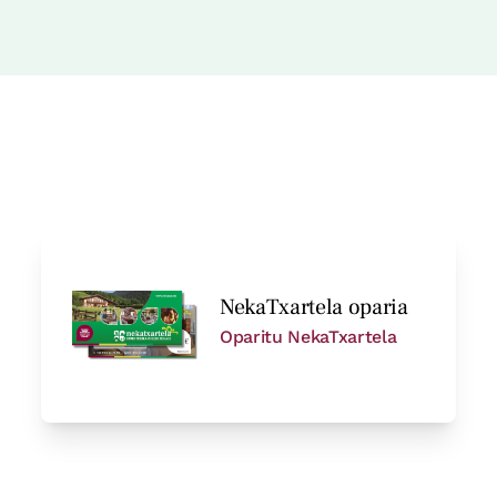
Logelaren prezioa
70€tik
au
Aukerak:
2 edo 3 PAX
Erreserbatu orain
NekaTxartela oparia
Oparitu NekaTxartela
Logelaren prezioa
70€tik
au