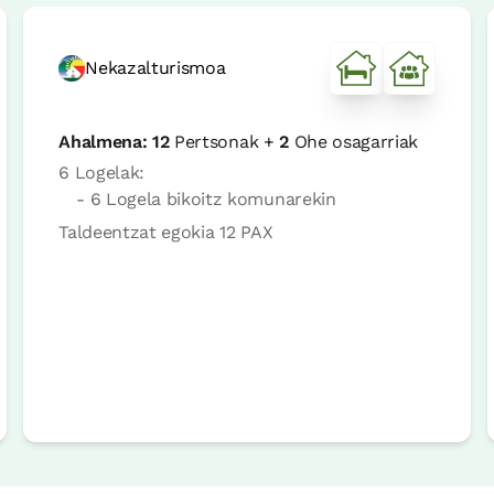
Nekazalturismoa
Ahalmena:
12
Pertsonak +
2
Ohe osagarriak
6 Logelak:
- 6 Logela bikoitz komunarekin
Taldeentzat egokia 12 PAX