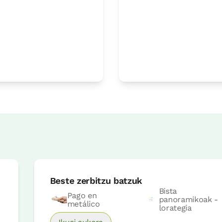
Erreserbatu orain
Logelaren prezioa
61,6€tik
a
Aukerak:
1 edo 2 PAX
Beste zerbitzu batzuk
Erreserbatu orain
Bista
Pago en
panoramikoak -
metálico
lorategia