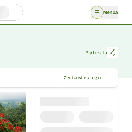
Menua
Partekatu
Zer ikusi eta egin