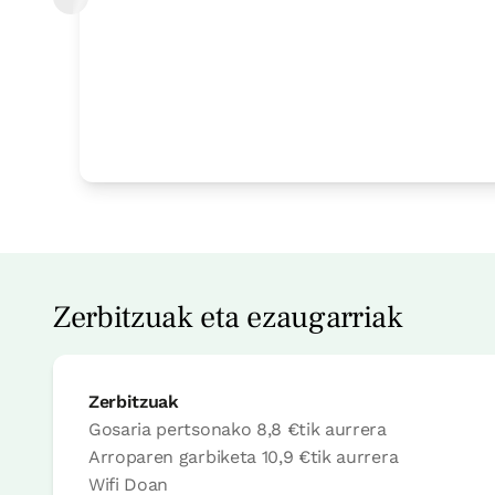
Logela
Logela - ohe bikoitza
Bainua: Dutxako bainugela osoa
Zerbitzuak eta ezaugarriak
Zerbitzuak
Gosaria pertsonako
8,8 €
tik aurrera
Arroparen garbiketa
10,9 €
tik aurrera
Wifi
Doan