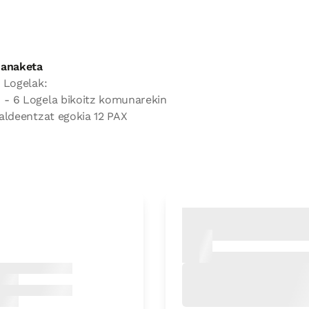
anaketa
 Logelak:
- 6 Logela bikoitz komunarekin
aldeentzat egokia 12 PAX
Logelaren prezioa
58,08€ti
Aukerak:
1 edo 2 PAX