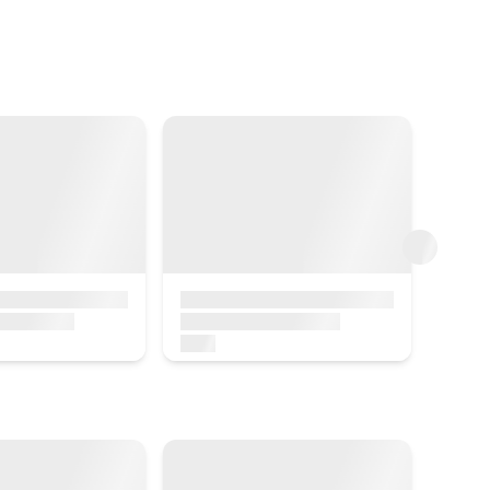
tik
aurrera