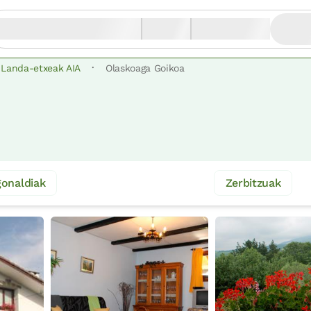
·
Landa-etxeak AIA
Olaskoaga Goikoa
onaldiak
Zerbitzuak