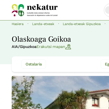
·
·
·
Hasiera
Landa-etxeak
Landa-etxeak Gipuzkoa
Olaskoaga Goikoa
AIA/Gipuzkoa
Erakutsi mapan
Ostalaria
Eg