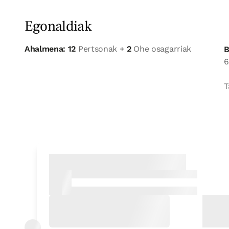
Egonaldiak
Ahalmena: 12
Pertsonak +
2
Ohe osagarriak
B
6
T
Logela
Logela - ohe bikoitza
Bainua: Dutxako bainugela osoa