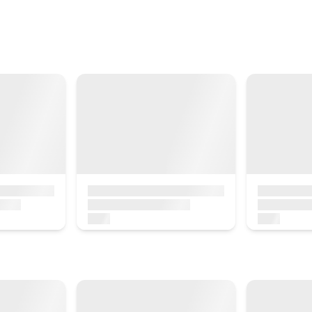
Etxe osoaren prezioa
412,5€
Aukerak:
12 - 13 edo 14 PAX
aturala
 Balenciaga