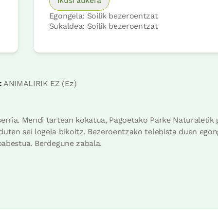
Ikusi aukera
Egongela: Soilik bezeroentzat
Sukaldea: Soilik bezeroentzat
:
ANIMALIRIK EZ (Ez)
Logelaren prezioa
66€tik
au
Aukerak:
1 edo 2 PAX
serria. Mendi tartean kokatua, Pagoetako Parke Naturaletik 
Erreserbatu orain
uten sei logela bikoitz. Bezeroentzako telebista duen egon
 babestua. Berdegune zabala.
kia 12 pax