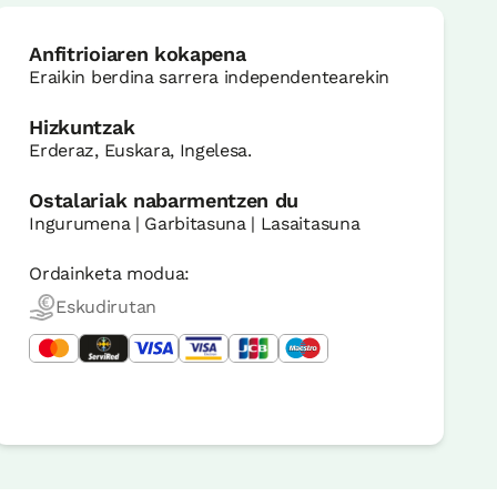
Anfitrioiaren kokapena
Eraikin berdina sarrera independentearekin
Hizkuntzak
Erderaz, Euskara, Ingelesa.
Ostalariak nabarmentzen du
Ingurumena | Garbitasuna | Lasaitasuna
Ordainketa modua:
Eskudirutan