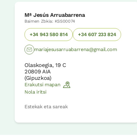
Mª Jesús Arruabarrena
Baimen Zbkia: KSS00074
+34 943 580 814
+34 607 233 824
mariajesusarruabarrena@gmail.com
Olaskoegia, 19 C
20809
AIA
(
Gipuzkoa
)
Erakutsi mapan
Nola iritsi
Estekak eta sareak