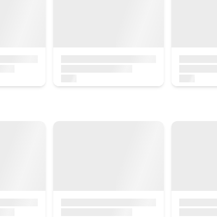
a
Erreserbatu orain