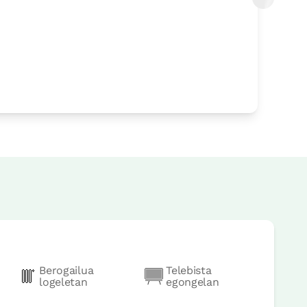
urrera
Berogailua
Telebista
logeletan
egongelan