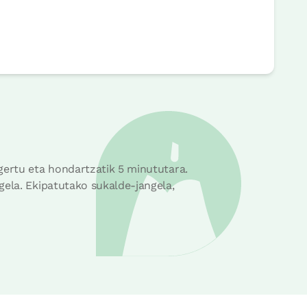
rrera
gertu eta hondartzatik 5 minututara.
gela. Ekipatutako sukalde-jangela,