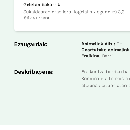
Geletan bakarrik
Sukaldearen erabilera (logelako / eguneko)
3,3
logela
€
tik aurrera
Logela - ohe bikoitza
Bainua: Dutxako bainugela osoa
Ezaugarriak:
Animaliak ditu:
Ez
Onartutako animaliak
Eraikina:
Berri
Deskribapena:
Eraikuntza berriko ba
Komuna eta telebista d
altzariak dituen atari
Etxe osorako aukera
Etxe osoa / taldeentzat ego
5 x
6 Bainuak