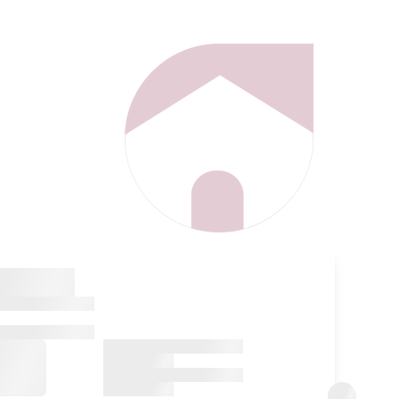
k
aurrera