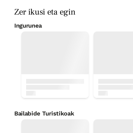
Zer ikusi eta egin
Ingurunea
Pagoeta parke n
5 Km
Museoa Cristóbal
12 Km
Bailabide Turistikoak
Santiago Bidea kostaldetik