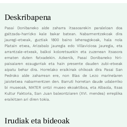
Deskribapena
Pasai Donibaneko alde zaharra itsasoarekin paraleloan doa
galtzada-harrizko kale bakar batean. Nabarmentzekoak dira
jauregi-etxeak, guztiak 1800 baino lehenagokoak, hala nola
Platain etxea, Arizabalo jauregia edo Villaviciosa jauregia, eta
arrantzale-etxeak, balkoi koloretsuekin eta zuzenean itsasora
ematen duten fatxadekin. Azkenik, Pasai Donibaneko hiri-
paisaiaren ezaugarriak eta hain presente dauden zubi-etxeak
aipatu behar dira. Horrelako eraikinak ohikoak dira Pasai San
Pedroko alde zaharrean ere, non Blas de Lezo marinelaren
jaiotetxea nabarmentzen den. Barruti horretan daude udalerriko
bi museoak, MATER ontzi museo ekoaktiboa, eta Albaola, Itsas
Kultur Faktoria, San Juan baleontziaren (XVI. mendea) erreplika
eraikitzen ari diren tokia.
Irudiak eta bideoak