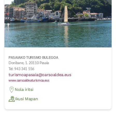
PASAIAKO TURISMO BULEGOA
Donibane, 1. 20110 Pasaia
Tel: 943 341 556
turismoapasaia@oarsoaldea.eus
www.oarsoaldeaturismoa.eus
Nola iritsi
Ikusi Mapan