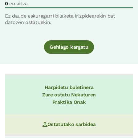
0
emaitza
Ez daude eskuragarri bilaketa irizpidearekin bat
datozen ostatuekin.
Gehiago kargatu
Harpidetu buletinera
Zure ostatu Nekaturen
Praktika Onak
Ostatutako sarbidea