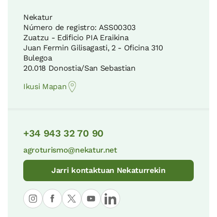
Nekatur
Número de registro: ASS00303
Zuatzu - Edificio PIA Eraikina
Juan Fermin Gilisagasti, 2 - Oficina 310
Bulegoa
20.018 Donostia/San Sebastian
Ikusi Mapan
+34 943 32 70 90
agroturismo@nekatur.net
Jarri kontaktuan Nekaturrekin