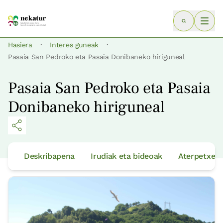
·
·
Hasiera
Interes guneak
Pasaia San Pedroko eta Pasaia Donibaneko hiriguneal
Pasaia San Pedroko eta Pasaia
Donibaneko hiriguneal
Deskribapena
Irudiak eta bideoak
Aterpetxeak