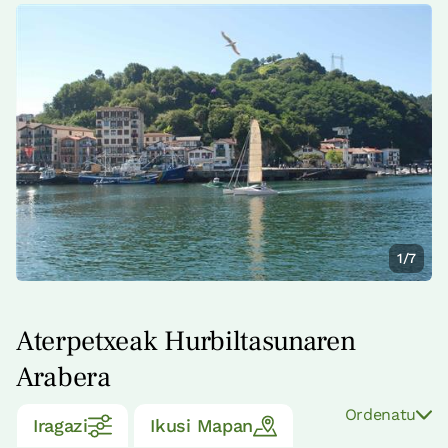
1/7
Aterpetxeak Hurbiltasunaren
Arabera
Ordenatu
Iragazi
Ikusi Mapan