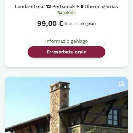
Landa-etxea:
12
Pertsonak +
6
Ohe osagarriak
Banaketa
99,00 €
tik aurrera
logelan
Informazio gehiago
Erreserbatu orain