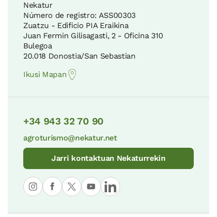
Nekatur
Número de registro: ASS00303
Zuatzu - Edificio PIA Eraikina
Juan Fermin Gilisagasti, 2 - Oficina 310
Bulegoa
20.018 Donostia/San Sebastian
Ikusi Mapan
+34 943 32 70 90
agroturismo@nekatur.net
Jarri kontaktuan Nekaturrekin