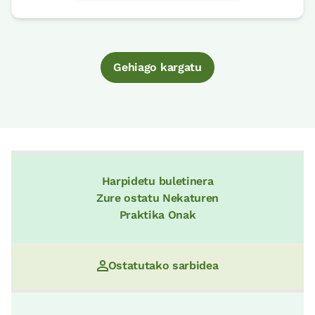
Gehiago kargatu
Harpidetu buletinera
Zure ostatu Nekaturen
Praktika Onak
Ostatutako sarbidea