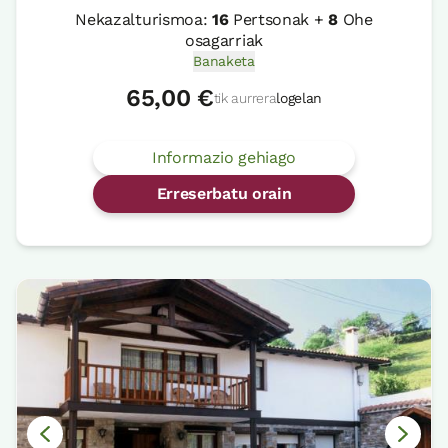
Nekazalturismoa:
16
Pertsonak +
8
Ohe
osagarriak
Banaketa
65,00 €
tik aurrera
logelan
Informazio gehiago
Erreserbatu orain