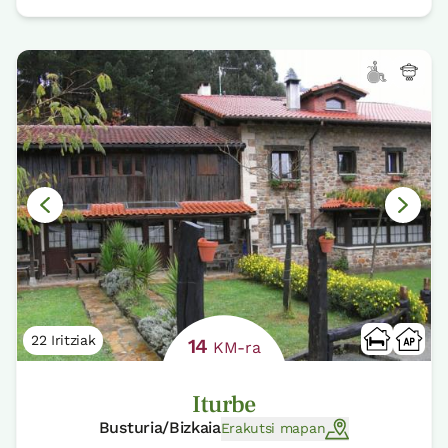
22 Iritziak
14
KM-ra
Iturbe
Busturia/Bizkaia
Erakutsi mapan