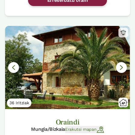
Erreserbatu orain
36 Iritziak
Oraindi
Mungia/Bizkaia
Erakutsi mapan