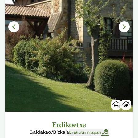
Erdikoetxe
Galdakao/Bizkaia
Erakutsi mapan