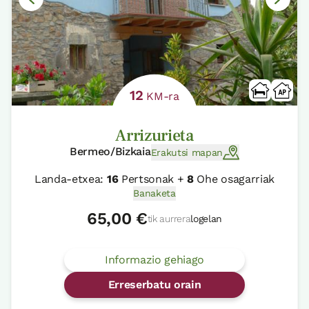
12
KM-ra
Arrizurieta
Bermeo/Bizkaia
Erakutsi mapan
Landa-etxea:
16
Pertsonak +
8
Ohe osagarriak
Banaketa
65,00 €
tik aurrera
logelan
Informazio gehiago
Erreserbatu orain