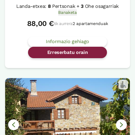
Landa-etxea:
8
Pertsonak +
3
Ohe osagarriak
Banaketa
88,00 €
tik aurrera
2 apartamenduak
Informazio gehiago
Erreserbatu orain