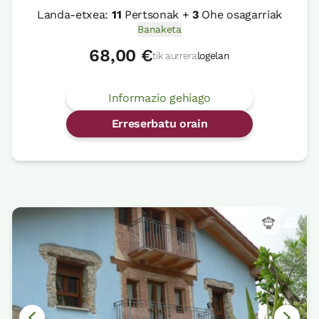
Landa-etxea:
11
Pertsonak +
3
Ohe osagarriak
Banaketa
68,00 €
tik aurrera
logelan
Informazio gehiago
Erreserbatu orain