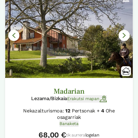
Madarian
Lezama/Bizkaia
Erakutsi mapan
Nekazalturismoa:
12
Pertsonak +
4
Ohe
osagarriak
Banaketa
68,00 €
tik aurrera
logelan