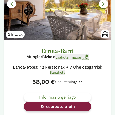
2 Iritziak
Errota-Barri
Mungia/Bizkaia
Erakutsi mapan
Landa-etxea:
12
Pertsonak +
7
Ohe osagarriak
Banaketa
58,00 €
tik aurrera
logelan
Informazio gehiago
Erreserbatu orain