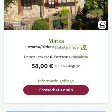
Matsa
Lezama/Bizkaia
Erakutsi mapan
Landa-etxea:
8
Pertsonak
Banaketa
58,00 €
tik aurrera
logelan
Informazio gehiago
Erreserbatu orain