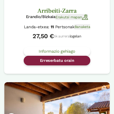
Arribeiti-Zarra
Erandio/Bizkaia
Erakutsi mapan
Landa-etxea:
11
Pertsonak
Banaketa
27,50 €
tik aurrera
logelan
Informazio gehiago
Erreserbatu orain