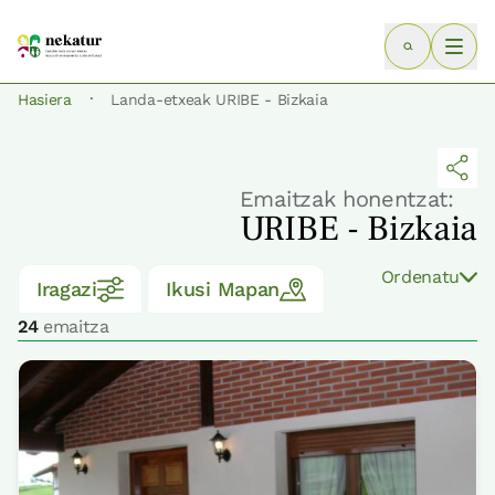
·
Hasiera
Landa-etxeak URIBE - Bizkaia
Emaitzak honentzat:
URIBE - Bizkaia
Ordenatu
Iragazi
Ikusi Mapan
24
emaitza