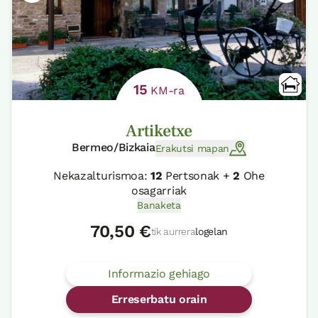
15
KM-ra
Artiketxe
Bermeo/Bizkaia
Erakutsi mapan
Nekazalturismoa:
12
Pertsonak +
2
Ohe
osagarriak
Banaketa
70,50 €
tik aurrera
logelan
Informazio gehiago
Erreserbatu orain