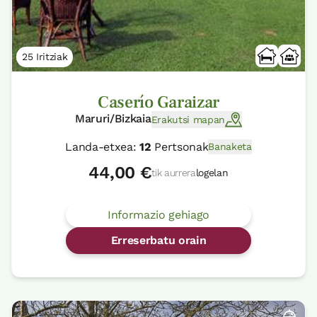
25 Iritziak
Caserío Garaizar
Maruri/Bizkaia
Erakutsi mapan
Landa-etxea:
12
Pertsonak
Banaketa
44,00 €
tik aurrera
logelan
Informazio gehiago
Erreserbatu orain