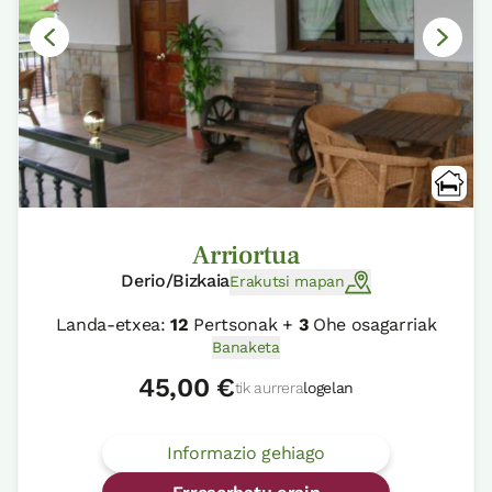
Arriortua
Derio/Bizkaia
Erakutsi mapan
Landa-etxea:
12
Pertsonak +
3
Ohe osagarriak
Banaketa
45,00 €
tik aurrera
logelan
Informazio gehiago