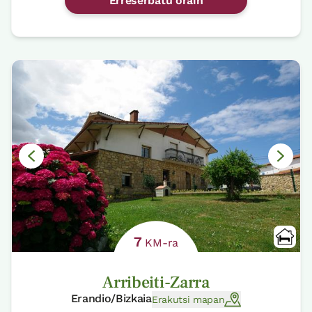
Erreserbatu orain
7
KM-ra
Arribeiti-Zarra
Erandio/Bizkaia
Erakutsi mapan