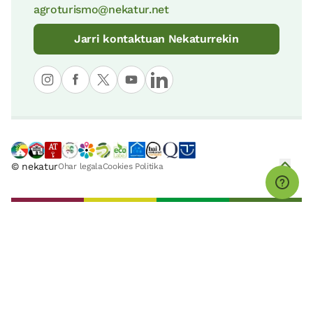
agroturismo@nekatur.net
Jarri kontaktuan Nekaturrekin
© nekatur
Ohar legala
Cookies Politika