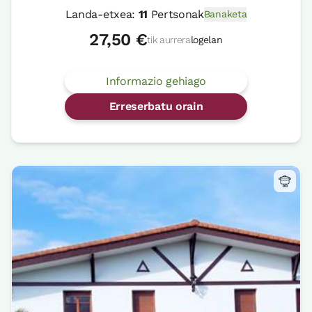
Landa-etxea:
11
Pertsonak
Banaketa
27,50 €
tik aurrera
logelan
Informazio gehiago
Erreserbatu orain