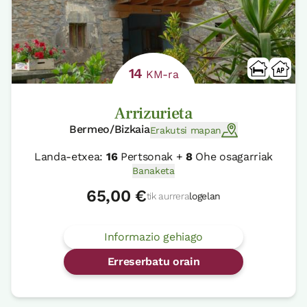
14
KM-ra
Arrizurieta
Bermeo/Bizkaia
Erakutsi mapan
Landa-etxea:
16
Pertsonak +
8
Ohe osagarriak
Banaketa
65,00 €
tik aurrera
logelan
Informazio gehiago
Erreserbatu orain