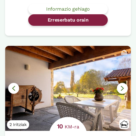
Informazio gehiago
Erreserbatu orain
2 Iritziak
10
KM-ra