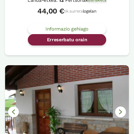
Landa-etxea:
12
Pertsonak
Banaketa
44,00 €
tik aurrera
logelan
Informazio gehiago
Erreserbatu orain