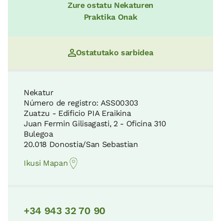
Zure ostatu Nekaturen
Praktika Onak
Ostatutako sarbidea
Nekatur
Número de registro: ASS00303
Zuatzu - Edificio PIA Eraikina
Juan Fermin Gilisagasti, 2 - Oficina 310
Bulegoa
20.018 Donostia/San Sebastian
Ikusi Mapan
+34 943 32 70 90