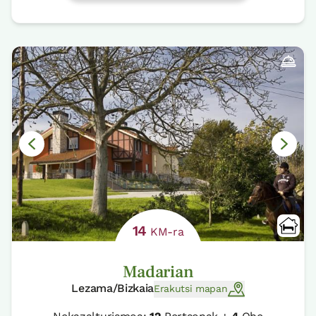
14
KM-ra
Madarian
Lezama/Bizkaia
Erakutsi mapan