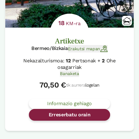
18
KM-ra
Artiketxe
Bermeo/Bizkaia
Erakutsi mapan
Nekazalturismoa:
12
Pertsonak +
2
Ohe
osagarriak
Banaketa
70,50 €
tik aurrera
logelan
Informazio gehiago
Erreserbatu orain