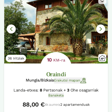
36 Iritziak
10
KM-ra
Oraindi
Mungia/Bizkaia
Erakutsi mapan
Landa-etxea:
8
Pertsonak +
3
Ohe osagarriak
Banaketa
88,00 €
tik aurrera
2 apartamenduak