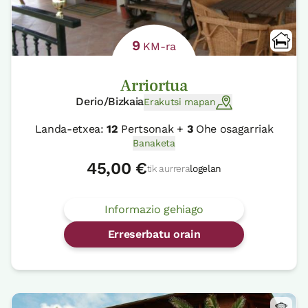
9
KM-ra
Arriortua
Derio/Bizkaia
Erakutsi mapan
Landa-etxea:
12
Pertsonak +
3
Ohe osagarriak
Banaketa
45,00 €
tik aurrera
logelan
Informazio gehiago
Erreserbatu orain