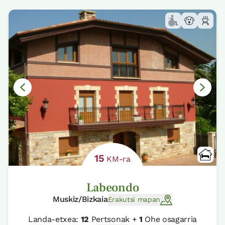
15
KM-ra
Labeondo
Muskiz/Bizkaia
Erakutsi mapan
Landa-etxea:
12
Pertsonak +
1
Ohe osagarria