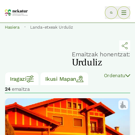
·
Hasiera
Landa-etxeak Urduliz
Emaitzak honentzat:
Urduliz
Ordenatu
Iragazi
Ikusi Mapan
24
emaitza