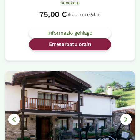
Banaketa
75,00 €
tik aurrera
logelan
Informazio gehiago
Erreserbatu orain