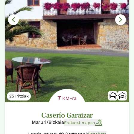
25 Iritziak
7
KM-ra
Caserío Garaizar
Maruri/Bizkaia
Erakutsi mapan