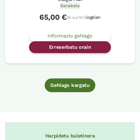
Banaketa
65,00 €
tik aurrera
logelan
Informazio gehiago
Erreserbatu orain
Gehiago kargatu
Harpidetu buletinera