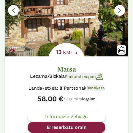
13
KM-ra
Matsa
Lezama/Bizkaia
Erakutsi mapan
Landa-etxea:
8
Pertsonak
Banaketa
58,00 €
tik aurrera
logelan
Informazio gehiago
Erreserbatu orain