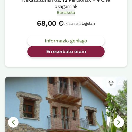
Nekazalturismoa:
12
Pertsonak +
4
Ohe
osagarriak
Banaketa
68,00 €
tik aurrera
logelan
Informazio gehiago
Erreserbatu orain