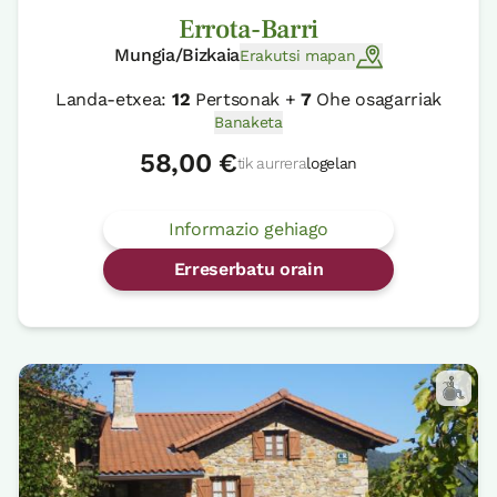
Errota-Barri
Mungia/Bizkaia
Erakutsi mapan
Landa-etxea:
12
Pertsonak +
7
Ohe osagarriak
Banaketa
58,00 €
tik aurrera
logelan
Informazio gehiago
Erreserbatu orain