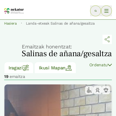
·
Hasiera
Landa-etxeak Salinas de añana/gesaltza
Emaitzak honentzat:
Salinas de añana/gesaltza
Ordenatu
Iragazi
Ikusi Mapan
19
emaitza