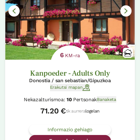
6
KM-ra
Kanpoeder - Adults Only
Donostia / san sebastian/Gipuzkoa
Erakutsi mapan
Nekazalturismoa:
10
Pertsonak
Banaketa
71.20 €
tik aurrera
logelan
Informazio gehiago