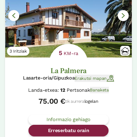
3 Iritziak
5
KM-ra
La Palmera
Lasarte-oria/Gipuzkoa
Erakutsi mapan
Landa-etxea:
12
Pertsonak
Banaketa
75.00 €
tik aurrera
logelan
Informazio gehiago
Erreserbatu orain