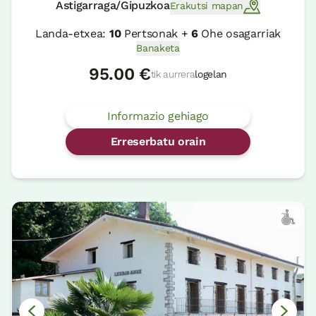
Astigarraga/Gipuzkoa
Erakutsi mapan
Landa-etxea:
10
Pertsonak +
6
Ohe osagarriak
Banaketa
95.00 €
tik aurrera
logelan
Informazio gehiago
Erreserbatu orain