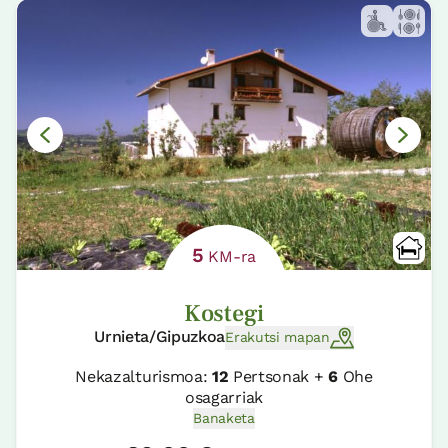
5
KM-ra
Kostegi
Urnieta/Gipuzkoa
Erakutsi mapan
Nekazalturismoa:
12
Pertsonak +
6
Ohe
osagarriak
Banaketa