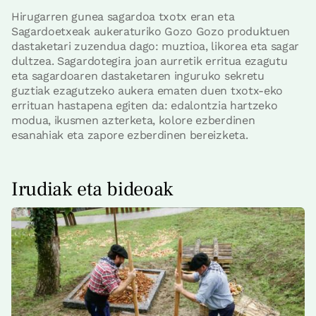
Hirugarren gunea sagardoa txotx eran eta
Sagardoetxeak aukeraturiko Gozo Gozo produktuen
dastaketari zuzendua dago: muztioa, likorea eta sagar
dultzea. Sagardotegira joan aurretik erritua ezagutu
eta sagardoaren dastaketaren inguruko sekretu
guztiak ezagutzeko aukera ematen duen txotx-eko
errituan hastapena egiten da: edalontzia hartzeko
modua, ikusmen azterketa, kolore ezberdinen
esanahiak eta zapore ezberdinen bereizketa.
Irudiak eta bideoak