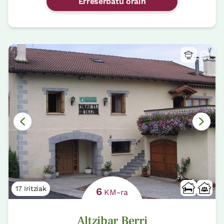
Erreserbatu orain
17 Iritziak
6
KM-ra
Altzibar Berri