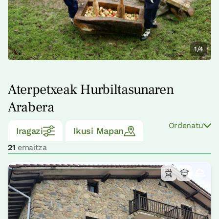
1/4
Aterpetxeak Hurbiltasunaren
Arabera
Ordenatu
Iragazi
Ikusi Mapan
21
emaitza