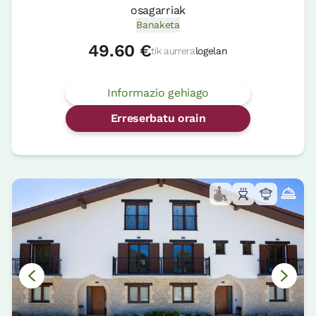
osagarriak
Banaketa
49.60 €
tik aurrera
logelan
Informazio gehiago
Erreserbatu orain