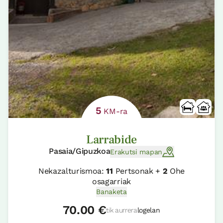
5
KM-ra
Larrabide
Pasaia/Gipuzkoa
Erakutsi mapan
Nekazalturismoa:
11
Pertsonak +
2
Ohe
osagarriak
Banaketa
70.00 €
tik aurrera
logelan