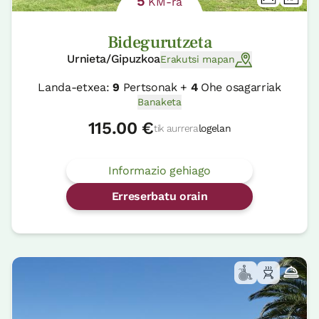
5
KM-ra
Bidegurutzeta
Urnieta/Gipuzkoa
Erakutsi mapan
Landa-etxea:
9
Pertsonak +
4
Ohe osagarriak
Banaketa
115.00 €
tik aurrera
logelan
Informazio gehiago
Erreserbatu orain