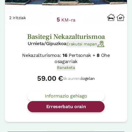
2 Iritziak
5
KM-ra
Basitegi Nekazalturismoa
Urnieta/Gipuzkoa
Erakutsi mapan
Nekazalturismoa:
16
Pertsonak +
8
Ohe
osagarriak
Banaketa
59.00 €
tik aurrera
logelan
Informazio gehiago
Erreserbatu orain