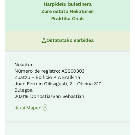
Harpidetu buletinera
Zure ostatu Nekaturen
Praktika Onak
Ostatutako sarbidea
Nekatur
Número de registro: ASS00303
Zuatzu - Edificio PIA Eraikina
Juan Fermin Gilisagasti, 2 - Oficina 310
Bulegoa
20.018 Donostia/San Sebastian
Ikusi Mapan