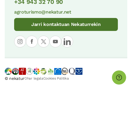
+34 943 32 70 90
agroturismo@nekatur.net
Jarri kontaktuan Nekaturrekin
© nekatur
Ohar legala
Cookies Politika