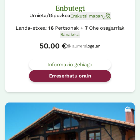
Enbutegi
Urnieta/Gipuzkoa
Erakutsi mapan
Landa-etxea:
16
Pertsonak +
7
Ohe osagarriak
Banaketa
50.00 €
tik aurrera
logelan
Informazio gehiago
Erreserbatu orain