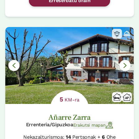
Erreserbatu orain
5
KM-ra
Añarre Zarra
Errenteria/Gipuzkoa
Erakutsi mapan
Nekazalturismoa:
14
Pertsonak +
6
Ohe