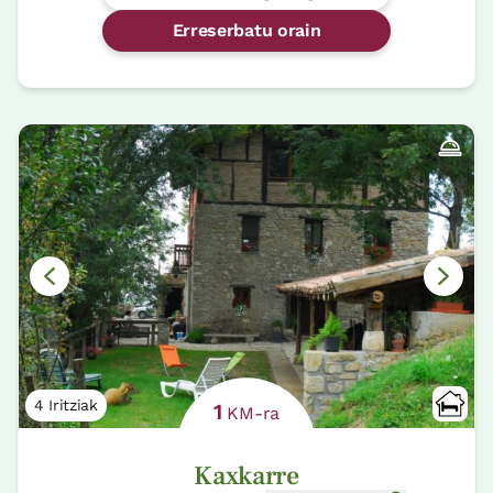
Erreserbatu orain
4 Iritziak
1
KM-ra
Kaxkarre