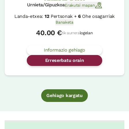
Urnieta/Gipuzkoa
Erakutsi mapan
Landa-etxea:
12
Pertsonak +
6
Ohe osagarriak
Banaketa
40.00 €
tik aurrera
logelan
Informazio gehiago
Erreserbatu orain
Gehiago kargatu