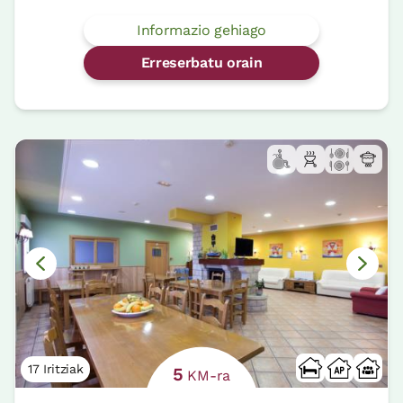
Informazio gehiago
Erreserbatu orain
17 Iritziak
5
KM-ra