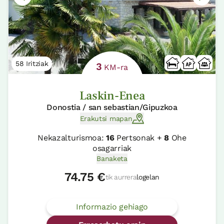
58 Iritziak
3
KM-ra
Laskin-Enea
Donostia / san sebastian/Gipuzkoa
Erakutsi mapan
Nekazalturismoa:
16
Pertsonak +
8
Ohe
osagarriak
Banaketa
74.75 €
tik aurrera
logelan
Informazio gehiago