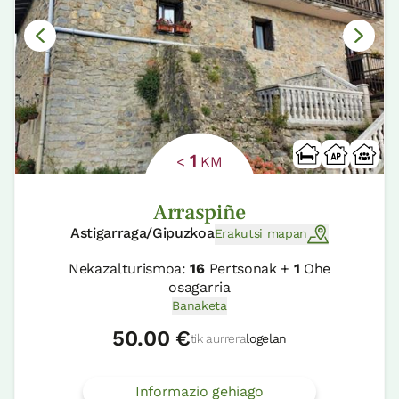
1
<
KM
Arraspiñe
Astigarraga/Gipuzkoa
Erakutsi mapan
Nekazalturismoa:
16
Pertsonak +
1
Ohe
osagarria
Banaketa
50.00 €
tik aurrera
logelan
Informazio gehiago