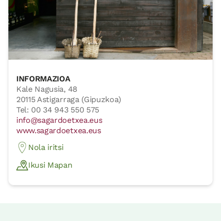
INFORMAZIOA
Kale Nagusia, 48
20115 Astigarraga (Gipuzkoa)
Tel: 00 34 943 550 575
info@sagardoetxea.eus
www.sagardoetxea.eus
Nola iritsi
Ikusi Mapan