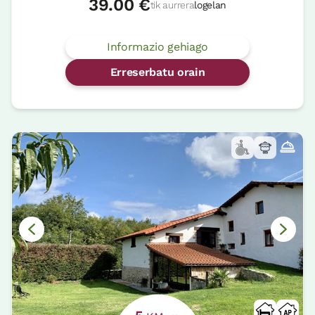
39.00 €
tik aurrera
logelan
Informazio gehiago
Erreserbatu orain