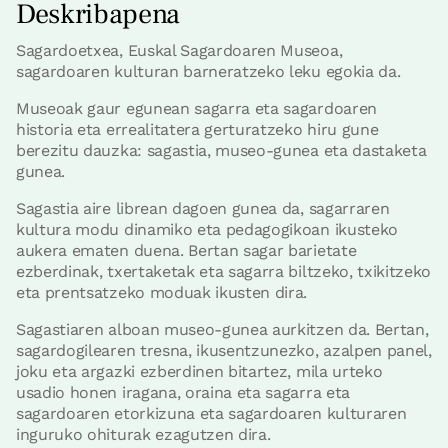
Deskribapena
Sagardoetxea, Euskal Sagardoaren Museoa,
sagardoaren kulturan barneratzeko leku egokia da.
Museoak gaur egunean sagarra eta sagardoaren
historia eta errealitatera gerturatzeko hiru gune
berezitu dauzka: sagastia, museo-gunea eta dastaketa
gunea.
Sagastia aire librean dagoen gunea da, sagarraren
kultura modu dinamiko eta pedagogikoan ikusteko
aukera ematen duena. Bertan sagar barietate
ezberdinak, txertaketak eta sagarra biltzeko, txikitzeko
eta prentsatzeko moduak ikusten dira.
Sagastiaren alboan museo-gunea aurkitzen da. Bertan,
sagardogilearen tresna, ikusentzunezko, azalpen panel,
joku eta argazki ezberdinen bitartez, mila urteko
usadio honen iragana, oraina eta sagarra eta
sagardoaren etorkizuna eta sagardoaren kulturaren
inguruko ohiturak ezagutzen dira.