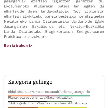
jasangarriak ezartzen laguntzen jarraitzen du.
Ekoturismoko Klubarekin batera lan egiten du
elkartekide diren landa-ostatuak "Soy Ecoturista"
elkarteari atxikitzeko, bai eta bestelako hornitzaileekin
Nekaturreko Landa Ostatuetarako Jardunbide Egoki
Jasangarrien Eskuliburua eta Nekatur-Euskadiko
Landa Ostatuetako Eraginkortasun Energetikoaren
Proiektua ezartzeko ere.
Berria irakurri>
Kategoria gehiago
Bidai aholkuak
Nekatur ostatuak
Turismo jasangarria
Planak eta esperientziak
Sasoi-ekitaldiak
Tokiko gastronomia
Xarma duten herriak
Historikoa