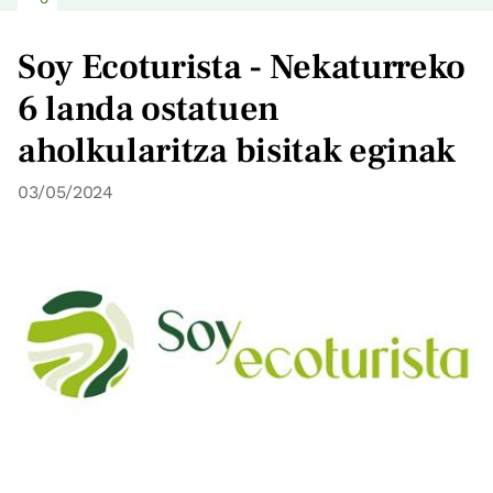
Soy Ecoturista - Nekaturreko
6 landa ostatuen
aholkularitza bisitak eginak
03/05/2024