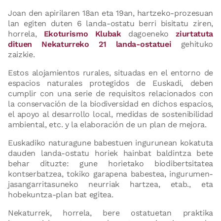
Joan den apirilaren 18an eta 19an, hartzeko-prozesuan
lan egiten duten 6 landa-ostatu berri bisitatu ziren,
horrela,
Ekoturismo Klubak
dagoeneko
ziurtatuta
dituen Nekaturreko 21 landa-ostatuei
gehituko
zaizkie.
Estos alojamientos rurales, situadas en el entorno de
espacios naturales protegidos de Euskadi, deben
cumplir con una serie de requisitos relacionados con
la conservación de la biodiversidad en dichos espacios,
el apoyo al desarrollo local, medidas de sostenibilidad
ambiental, etc. y la elaboración de un plan de mejora.
Euskadiko naturagune babestuen ingurunean kokatuta
dauden landa-ostatu horiek hainbat baldintza bete
behar dituzte: gune horietako biodibertsitatea
kontserbatzea, tokiko garapena babestea, ingurumen-
jasangarritasuneko neurriak hartzea, etab., eta
hobekuntza-plan bat egitea.
Nekaturrek, horrela, bere ostatuetan praktika