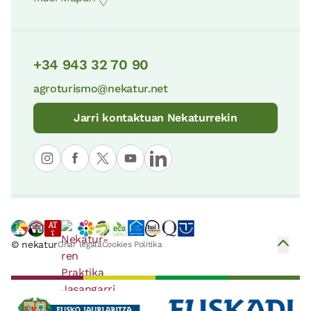
+34 943 32 70 90
agroturismo@nekatur.net
Jarri kontaktuan Nekaturrekin
© nekatur
Ohar legala
Cookies Politika