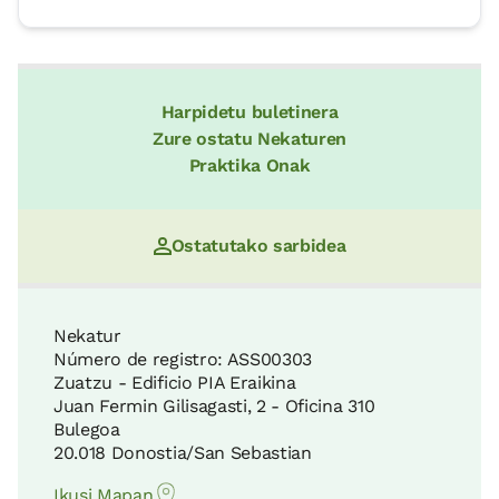
Harpidetu buletinera
Zure ostatu Nekaturen
Praktika Onak
Ostatutako sarbidea
Nekatur
Número de registro: ASS00303
Zuatzu - Edificio PIA Eraikina
Juan Fermin Gilisagasti, 2 - Oficina 310
Bulegoa
20.018 Donostia/San Sebastian
Ikusi Mapan