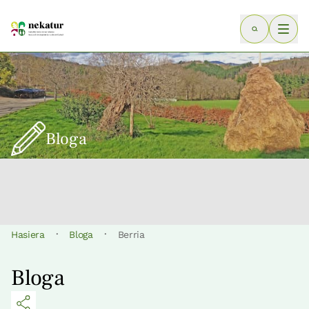
Bloga
·
·
Hasiera
Bloga
Berria
Bloga