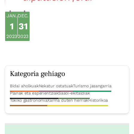
JAN.
DEC.
1
31
2023
2023
Kategoria gehiago
Bidai aholkuak
Nekatur ostatuak
Turismo jasangarria
Planak eta esperientziak
Sasoi-ekitaldiak
Tokiko gastronomia
Xarma duten herriak
Historikoa