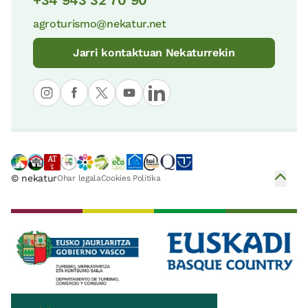
agroturismo@nekatur.net
Jarri kontaktuan Nekaturrekin
© nekatur
Ohar legala
Cookies Politika