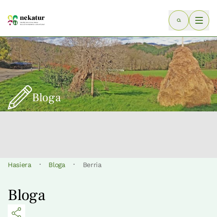
Bloga
·
·
Hasiera
Bloga
Berria
Bloga