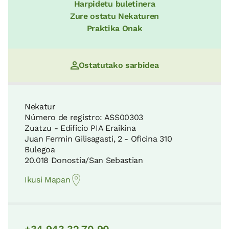
Harpidetu buletinera
Zure ostatu Nekaturen
Praktika Onak
Ostatutako sarbidea
Nekatur
Número de registro: ASS00303
Zuatzu - Edificio PIA Eraikina
Juan Fermin Gilisagasti, 2 - Oficina 310
Bulegoa
20.018 Donostia/San Sebastian
Ikusi Mapan
+34 943 32 70 90